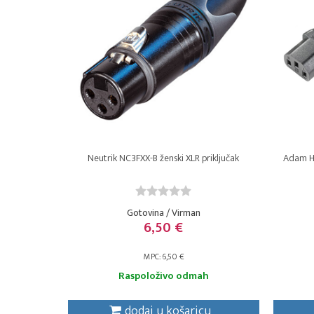
Neutrik NC3FXX-B ženski XLR priključak
Adam Ha
Gotovina / Virman
6,50 €
MPC: 6,50 €
Raspoloživo odmah
dodaj u košaricu