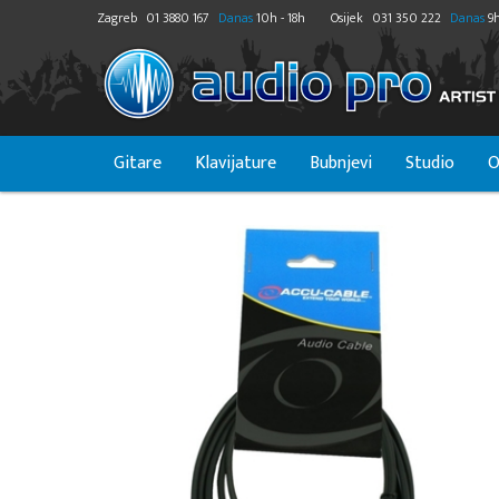
Zagreb
01 3880 167
Danas
10h - 18h
Osijek
031 350 222
Danas
9h
Gitare
Klavijature
Bubnjevi
Studio
O