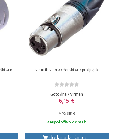
i XLR...
Neutrik NC3FXX ženski XLR priključak
Gotovina / Virman
6,15 €
MPC: 6,15 €
Raspoloživo odmah
dodaj u košaricu