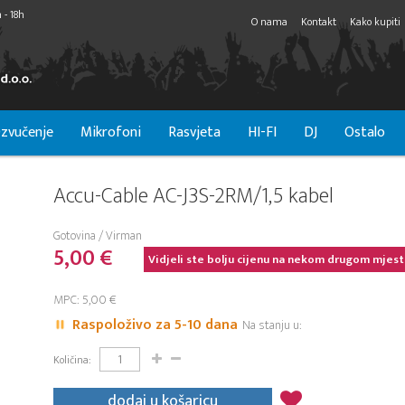
 - 18h
O nama
Kontakt
Kako kupiti
zvučenje
Mikrofoni
Rasvjeta
HI-FI
DJ
Ostalo
Accu-Cable AC-J3S-2RM/1,5 kabel
Gotovina / Virman
5,00 €
Vidjeli ste bolju cijenu na nekom drugom mjest
MPC: 5,00 €
Raspoloživo za 5-10 dana
Na stanju u:
Količina:
dodaj u košaricu