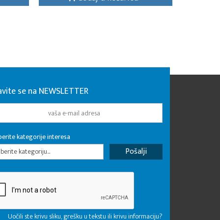
javite se na NEWSLETTER
erite kategorije interesa
erite kategoriju...
Uočili ste krivu sliku, grešku u tekstu ili krivu informaciju?