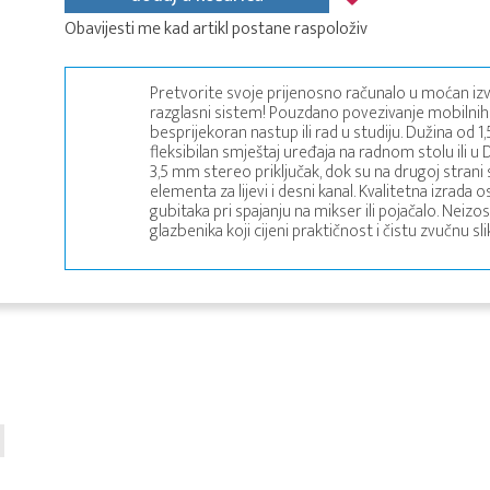
Obavijesti me kad artikl postane raspoloživ
Pretvorite svoje prijenosno računalo u moćan iz
razglasni sistem! Pouzdano povezivanje mobilnih
besprijekoran nastup ili rad u studiju. Dužina od
fleksibilan smještaj uređaja na radnom stolu ili u D
3,5 mm stereo priključak, dok su na drugoj strani
elementa za lijevi i desni kanal. Kvalitetna izrada 
gubitaka pri spajanju na mikser ili pojačalo. Neiz
glazbenika koji cijeni praktičnost i čistu zvučnu sli