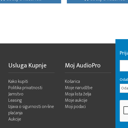
Pri
Usluga Kupnje
Moj AudioPro
Odab
Kako kupiti
Košarica
Politika privatnosti
Moje narudžbe
Odab
Jamstvo
Moja lista želja
Leasing
Moje aukcije
Izjava o sigurnosti on-line
Moji podaci
plaćanja
Aukcije