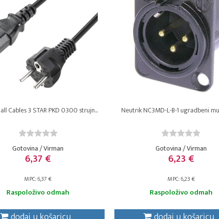
ll Cables 3 STAR PKD 0300 strujn...
Neutrik NC3MD-L-B-1 ugradbeni mušk
Gotovina / Virman
Gotovina / Virman
6,37 €
6,23 €
MPC: 6,37 €
MPC: 6,23 €
Raspoloživo odmah
Raspoloživo odmah
dodaj u košaricu
dodaj u košaricu