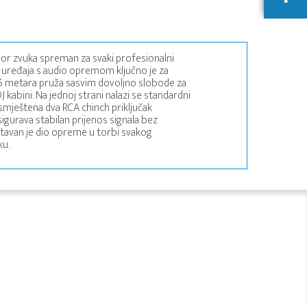
vor zvuka spreman za svaki profesionalni
 uređaja s audio opremom ključno je za
 1,5 metara pruža sasvim dovoljno slobode za
J kabini. Na jednoj strani nalazi se standardni
 smještena dva RCA chinch priključak
osigurava stabilan prijenos signala bez
ostavan je dio opreme u torbi svakog
ku.