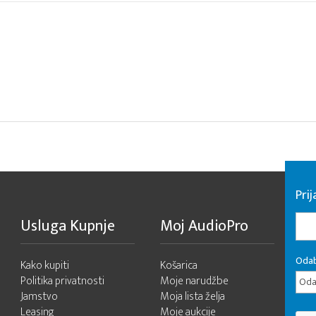
Pri
Usluga Kupnje
Moj AudioPro
Odab
Kako kupiti
Košarica
Politika privatnosti
Moje narudžbe
Odab
Jamstvo
Moja lista želja
Leasing
Moje aukcije