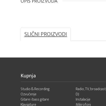
OPIS PROIZVODA
SLIČNI PROIZVODI
Kupnja
Studio & Recording
Radio, TV, broadcast
Ozvučenje
DJ
Gitare i bass gitare
Instalacije
Klavijature
Mikrofoni