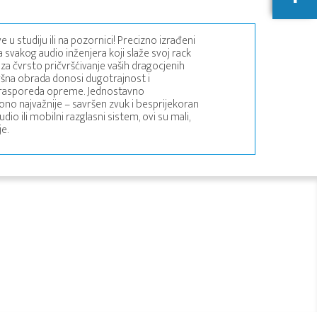
u studiju ili na pozornici! Precizno izrađeni
 svakog audio inženjera koji slaže svoj rack
 za čvrsto pričvršćivanje vaših dragocjenih
vršna obrada donosi dugotrajnost i
a rasporeda opreme. Jednostavno
no najvažnije – savršen zvuk i besprijekoran
dio ili mobilni razglasni sistem, ovi su mali,
je.