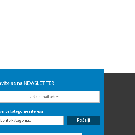
javite se na NEWSLETTER
erite kategorije interesa
erite kategoriju...