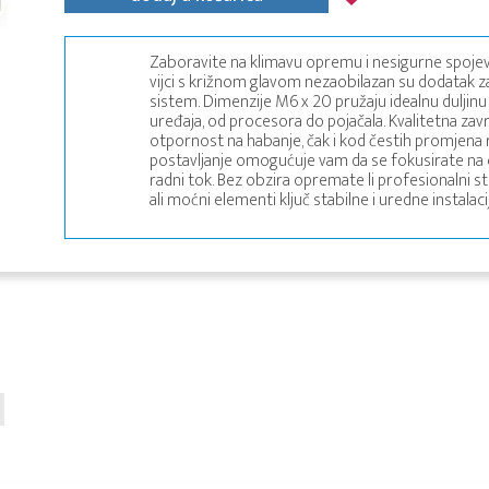
Zaboravite na klimavu opremu i nesigurne spojeve 
vijci s križnom glavom nezaobilazan su dodatak za
sistem. Dimenzije M6 x 20 pružaju idealnu duljinu
uređaja, od procesora do pojačala. Kvalitetna za
otpornost na habanje, čak i kod čestih promjen
postavljanje omogućuje vam da se fokusirate na o
radni tok. Bez obzira opremate li profesionalni stu
ali moćni elementi ključ stabilne i uredne instalaci