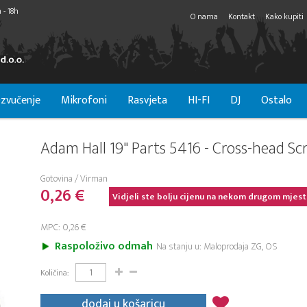
 - 18h
O nama
Kontakt
Kako kupiti
zvučenje
Mikrofoni
Rasvjeta
HI-FI
DJ
Ostalo
Adam Hall 19" Parts 5416 - Cross-head S
Gotovina / Virman
0,26 €
Vidjeli ste bolju cijenu na nekom drugom mjest
MPC: 0,26 €
Raspoloživo odmah
Na stanju u: Maloprodaja ZG, OS
Količina:
dodaj u košaricu