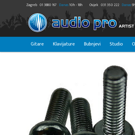
Zagreb
01 3880 167
Danas
10h - 18h
Osijek
031 350 222
Danas
9h
Gitare
Klavijature
Bubnjevi
Studio
O