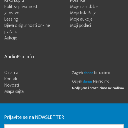
Kako kupiti
Košarica
Politika privatnosti
Moje narudžbe
Jamstvo
Moja lista želja
Leasing
Moje aukcije
Izjava o sigurnosti on-line
Moji podaci
plaćanja
Aukcije
AudioPro Info
O nama
Zagreb
Ne radimo
danas
Kontakt
Osijek
Ne radimo
danas
Novosti
Nedjeljom i praznicima ne radimo
Mapa sajta
Prijavite se na NEWSLETTER