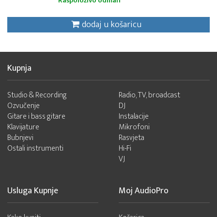
Raspoloživo odmah
dodaj u košaricu
Kupnja
Studio & Recording
Radio, TV, broadcast
Ozvučenje
DJ
Gitare i bass gitare
Instalacije
Klavijature
Mikrofoni
Bubnjevi
Rasvjeta
Ostali instrumenti
Hi-Fi
VJ
Usluga Kupnje
Moj AudioPro