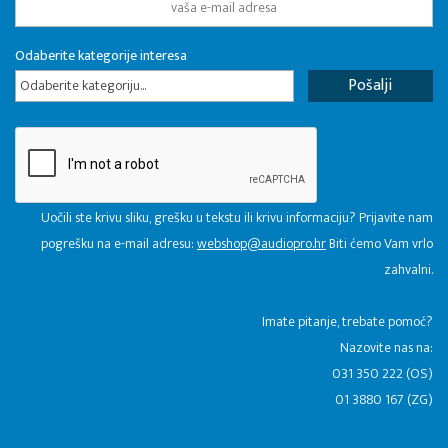
Odaberite kategorije interesa
Odaberite kategoriju...
Uočili ste krivu sliku, grešku u tekstu ili krivu informaciju? Prijavite nam
pogrešku na e-mail adresu:
webshop@audiopro.hr
Biti ćemo Vam vrlo
zahvalni.
​Imate pitanje, trebate pomoć?
Nazovite nas na:
031 350 222 (OS)
01 3880 167 (ZG)