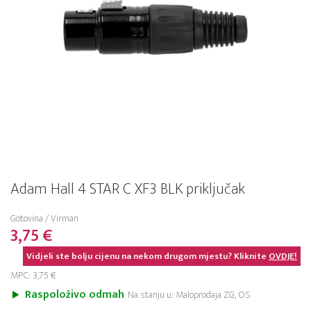
Adam Hall 4 STAR C XF3 BLK priključak
Gotovina / Virman
3,75 €
Vidjeli ste bolju cijenu na nekom drugom mjestu? Kliknite
OVDJE!
MPC: 3,75 €
Raspoloživo odmah
Na stanju u: Maloprodaja ZG, OS