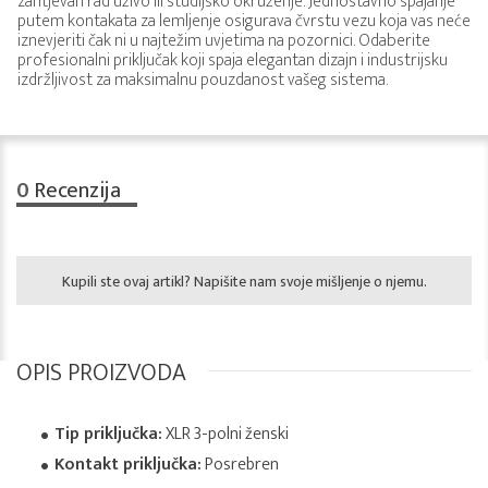
zahtjevan rad uživo ili studijsko okruženje. Jednostavno spajanje
putem kontakata za lemljenje osigurava čvrstu vezu koja vas neće
iznevjeriti čak ni u najtežim uvjetima na pozornici. Odaberite
profesionalni priključak koji spaja elegantan dizajn i industrijsku
izdržljivost za maksimalnu pouzdanost vašeg sistema.
0
Recenzija
Kupili ste ovaj artikl? Napišite nam svoje mišljenje o njemu.
OPIS PROIZVODA
Tip priključka:
XLR 3-polni ženski
Kontakt priključka:
Posrebren