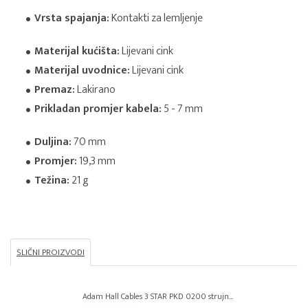
Vrsta spajanja:
Kontakti za lemljenje
Materijal kućišta:
Lijevani cink
Materijal uvodnice:
Lijevani cink
Premaz:
Lakirano
Prikladan promjer kabela:
5 - 7 mm
Duljina:
70 mm
Promjer:
19,3 mm
Težina:
21 g
SLIČNI PROIZVODI
Adam Hall Cables 3 STAR PKD 0200 strujn...