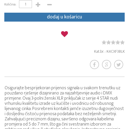
Količina:
dodaj u košaricu
Kat.br. : K4CXF3BLK
Osigurajte besprijekoran prijenos signala u svakom trenutku uz
pouzdano rješenje dizajnirano za najzahtjevnije audio i DMX
primjene. Ovaj 3-polni ženski XLR priključak iz serije 4 STAR nudi
vrhunsku kvalitetu izrade uz kućište i uvodnicu od robusnog
lijevanog cinka. Posrebreni kontakti jamče izuzetnu dugovječnost
i dosljednu čistoću prijenosa podataka bez neželjenih smetnji.
Zahvaljujući preciznom dizajnu, savršeno odgovara kabelima
promjera od 5 do 7 mm, što ga čini svestranim izborom za