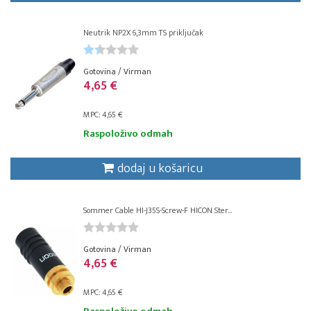
Neutrik NP2X 6,3mm TS priključak
Gotovina / Virman
4,65 €
MPC: 4,65 €
Raspoloživo odmah
dodaj u košaricu
Sommer Cable HI-J35S-Screw-F HICON Ster...
Gotovina / Virman
4,65 €
MPC: 4,65 €