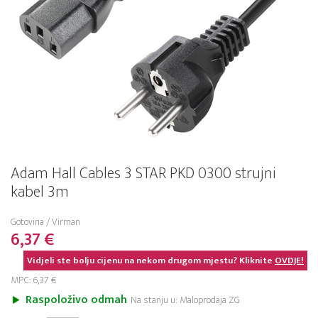
Adam Hall Cables 3 STAR PKD 0300 strujni
kabel 3m
Gotovina / Virman
6,37 €
Vidjeli ste bolju cijenu na nekom drugom mjestu? Kliknite
OVDJE!
MPC: 6,37 €
Raspoloživo odmah
Na stanju u: Maloprodaja ZG