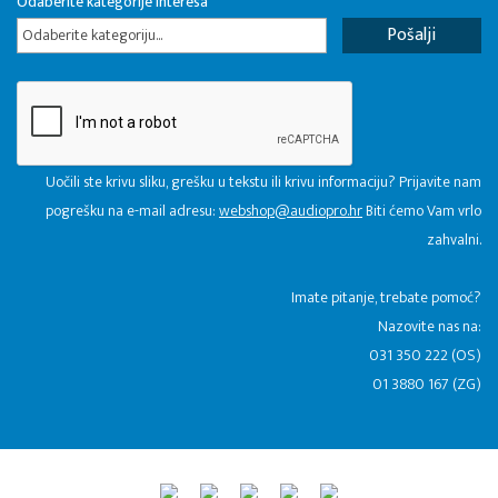
Odaberite kategorije interesa
Odaberite kategoriju...
Uočili ste krivu sliku, grešku u tekstu ili krivu informaciju? Prijavite nam
pogrešku na e-mail adresu:
webshop@audiopro.hr
Biti ćemo Vam vrlo
zahvalni.
​Imate pitanje, trebate pomoć?
Nazovite nas na:
031 350 222 (OS)
01 3880 167 (ZG)