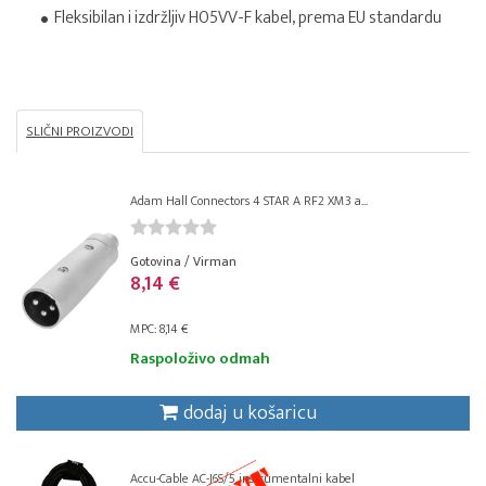
Fleksibilan i izdržljiv H05VV-F kabel, prema EU standardu
SLIČNI PROIZVODI
Adam Hall Connectors 4 STAR A RF2 XM3 a...
Gotovina / Virman
8,14 €
MPC: 8,14 €
Raspoloživo odmah
dodaj u košaricu
Accu-Cable AC-J6S/5 instrumentalni kabel