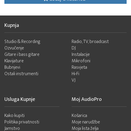
Kupnja
Studio & Recording
Radio, TV, broadcast
Ozvučenje
DJ
Gitare i bass gitare
Instalacije
Klavijature
Mikrofoni
Bubnjevi
Rasvjeta
Ostali instrumenti
Hi-Fi
VJ
Usluga Kupnje
Moj AudioPro
Kako kupiti
Košarica
Politika privatnosti
Moje narudžbe
Jamstvo
Moja lista želja