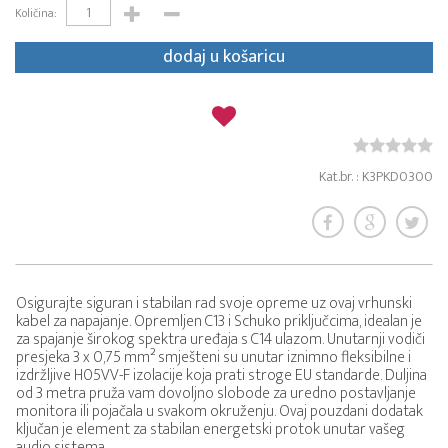
Količina:
dodaj u košaricu
Kat.br. : K3PKD0300
Osigurajte siguran i stabilan rad svoje opreme uz ovaj vrhunski
kabel za napajanje. Opremljen C13 i Schuko priključcima, idealan je
za spajanje širokog spektra uređaja s C14 ulazom. Unutarnji vodiči
presjeka 3 x 0,75 mm² smješteni su unutar iznimno fleksibilne i
izdržljive H05VV-F izolacije koja prati stroge EU standarde. Duljina
od 3 metra pruža vam dovoljno slobode za uredno postavljanje
monitora ili pojačala u svakom okruženju. Ovaj pouzdani dodatak
ključan je element za stabilan energetski protok unutar vašeg
audio sistema.