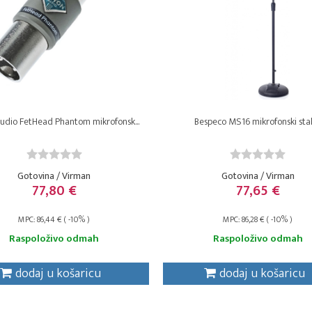
Audio FetHead Phantom mikrofonsk...
Bespeco MS16 mikrofonski sta
Gotovina / Virman
Gotovina / Virman
77,80 €
77,65 €
MPC: 86,44 € ( -10% )
MPC: 86,28 € ( -10% )
Raspoloživo odmah
Raspoloživo odmah
dodaj u košaricu
dodaj u košaricu