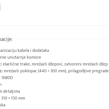
kacije:
anizaciju kabela i dodataka
ene unutarnje komore
:
elastične trake, mrežasti džepovi, zatvoreni mrežasti džep
c:
mrežasti poklopac (440 × 300 mm), prilagodljive pregrade
n 1680D
m
im detaljima
 310 × 150 mm
ska