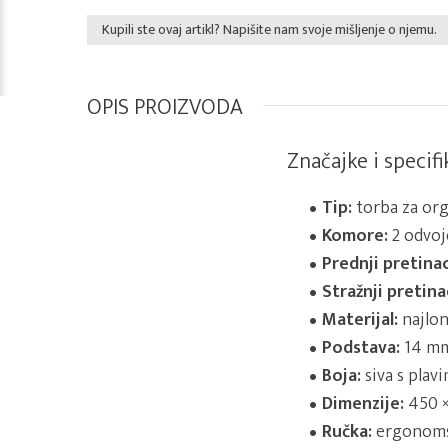
Kupili ste ovaj artikl? Napišite nam svoje mišljenje o njemu.
OPIS PROIZVODA
Značajke i specifi
Tip:
torba za org
Komore:
2 odvoj
Prednji pretinac
Stražnji pretina
Materijal:
najlo
Podstava:
14 m
Boja:
siva s plav
Dimenzije:
450 ×
Ručka:
ergonom