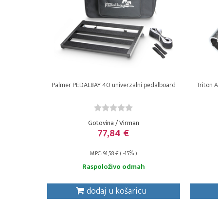
Palmer PEDALBAY 40 univerzalni pedalboard
Triton 
Gotovina / Virman
77,84 €
MPC: 91,58 € ( -15% )
Raspoloživo odmah
dodaj u košaricu