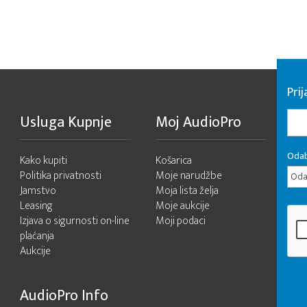
Pri
Usluga Kupnje
Moj AudioPro
Odab
Kako kupiti
Košarica
Politika privatnosti
Moje narudžbe
Odab
Jamstvo
Moja lista želja
Leasing
Moje aukcije
Izjava o sigurnosti on-line
Moji podaci
plaćanja
Aukcije
AudioPro Info