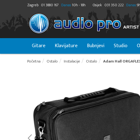
Zagreb
01 3880 167
Danas
10h - 18h
Osijek
031 350 222
Danas
9h
Gitare
Klavijature
Bubnjevi
Studio
O
Početna
Ostalo
Instalacije
Ostalo
Adam Hall ORGAFLEX