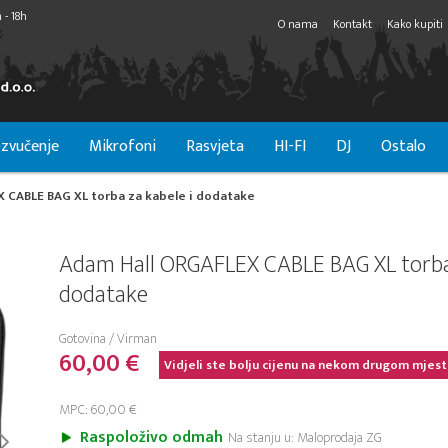
 - 18h
O nama
Kontakt
Kako kupiti
zvučenje
Mikrofoni
Rasvjeta
HI-FI
DJ
Ostalo
 CABLE BAG XL torba za kabele i dodatake
Adam Hall ORGAFLEX CABLE BAG XL torba 
dodatake
Gotovina / Virman
60,00 €
Vidjeli ste bolju cijenu na nekom drugom mjest
MPC: 60,00 €
Raspoloživo odmah
Na stanju u: Maloprodaja ZG