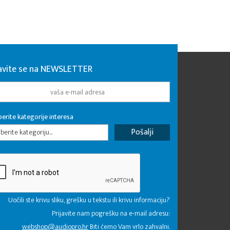
javite se na NEWSLETTER
erite kategorije interesa
erite kategoriju...
Uočili ste krivu sliku, grešku u tekstu ili krivu informaciju?
Prijavite nam pogrešku na e-mail adresu:
webshop@audiopro.hr
Biti ćemo Vam vrlo zahvalni.