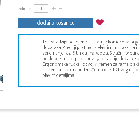
Količina:
dodaj u košaricu
Torba s dvije odvojene unutarnje komore za organ
dodataka. Prednji pretinac s elastičnim trakam
spremanje različitih duljina kabela. Stražnji pret
poklopcem nudi prostor za glomaznije dodatke pop
Ergonomska ručka i odvojivi remen za rame olakša
i terensku upotrebu. Izrađena od izdržljivog najl
plavim detaljima.