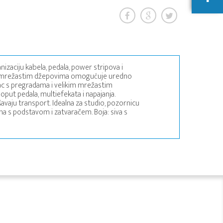
izaciju kabela, pedala, power stripova i
a i mrežastim džepovima omogućuje uredno
inac s pregradama i velikim mrežastim
ut pedala, multiefekata i napajanja.
vaju transport. Idealna za studio, pozornicu
ona s podstavom i zatvaračem. Boja: siva s