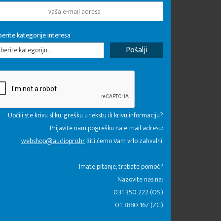
erite kategorije interesa
erite kategoriju...
Uočili ste krivu sliku, grešku u tekstu ili krivu informaciju?
Prijavite nam pogrešku na e-mail adresu:
webshop@audiopro.hr
Biti ćemo Vam vrlo zahvalni.
​Imate pitanje, trebate pomoć?
Nazovite nas na:
031 350 222 (OS)
01 3880 167 (ZG)