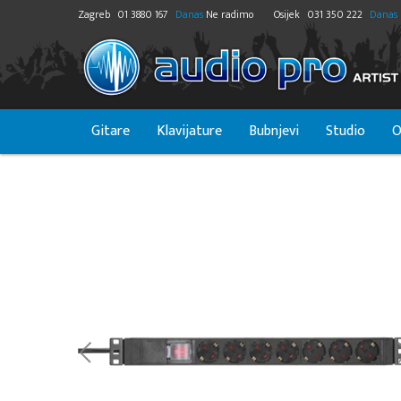
Zagreb
01 3880 167
Danas
Ne radimo
Osijek
031 350 222
Danas
Gitare
Klavijature
Bubnjevi
Studio
O