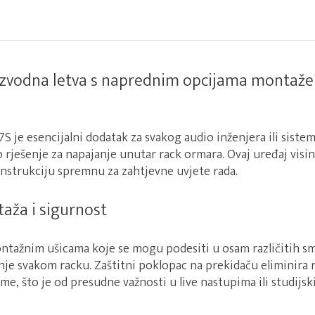
zvodna letva s naprednim opcijama montaže 
 je esencijalni dodatak za svakog audio inženjera ili sistem
o rješenje za napajanje unutar rack ormara. Ovaj uređaj visi
onstrukciju spremnu za zahtjevne uvjete rada.
taža i sigurnost
montažnim ušicama koje se mogu podesiti u osam različitih 
nje svakom racku. Zaštitni poklopac na prekidaču eliminira
me, što je od presudne važnosti u live nastupima ili studijsk