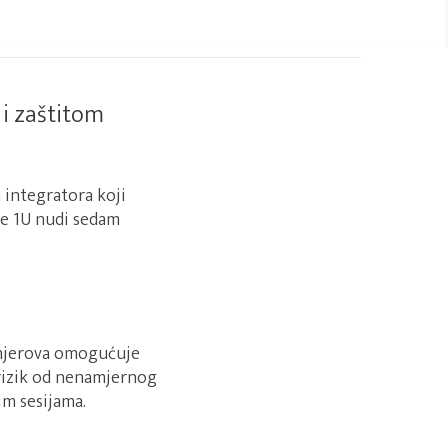
i zaštitom
 integratora koji
ne 1U nudi sedam
smjerova omogućuje
 rizik od nenamjernog
im sesijama.