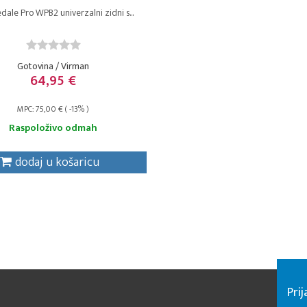
ale Pro WPB2 univerzalni zidni s...
Gotovina / Virman
64,95 €
MPC: 75,00 € ( -13% )
Raspoloživo odmah
dodaj u košaricu
Pri