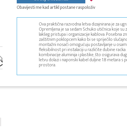
Obavijesti me kad artikl postane raspoloživ
Ova praktična razvodna letva dizajnirana je za ug
Opremljena je sa sedam Schuko utičnica koje su 
lakšeg pristupa i organizacije kablova. Posebna znač
zaštitnim poklopcem kako bi se spriječilo slučajno 
montažni nosači omogućuju postavljanje u osam ra
fleksibilnost pri instalaciji u različite dubine rack
kombinacije aluminija i plastike, što osigurava d
letvu dolazi i naponski kabel duljine 1.8 metara 
prostora.