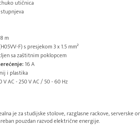
chuko utičnica
stupnjeva
.8 m
H05VV-F) s presjekom 3 x 1.5 mm²
tljen sa zaštitnim poklopcem
erećenje:
16 A
ij i plastika
 V AC - 250 V AC / 50 - 60 Hz
ealna je za studijske stolove, razglasne rackove, serverske o
otreban pouzdan razvod električne energije.