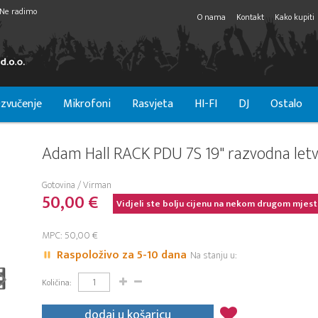
Ne radimo
O nama
Kontakt
Kako kupiti
zvučenje
Mikrofoni
Rasvjeta
HI-FI
DJ
Ostalo
Adam Hall RACK PDU 7S 19" razvodna let
Gotovina / Virman
50,00 €
Vidjeli ste bolju cijenu na nekom drugom mjest
MPC: 50,00 €
Raspoloživo za 5-10 dana
Na stanju u:
Količina:
dodaj u košaricu