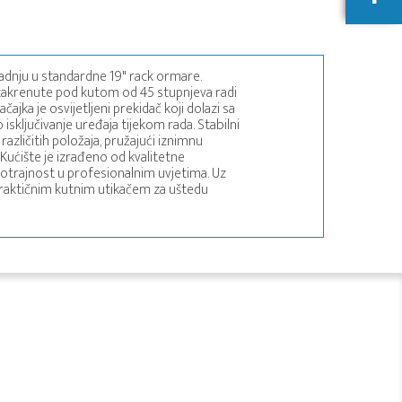
radnju u standardne 19" rack ormare.
zakrenute pod kutom od 45 stupnjeva radi
ajka je osvijetljeni prekidač koji dolazi sa
isključivanje uređaja tijekom rada. Stabilni
zličitih položaja, pružajući iznimnu
a. Kućište je izrađeno od kvalitetne
ugotrajnost u profesionalnim uvjetima. Uz
s praktičnim kutnim utikačem za uštedu