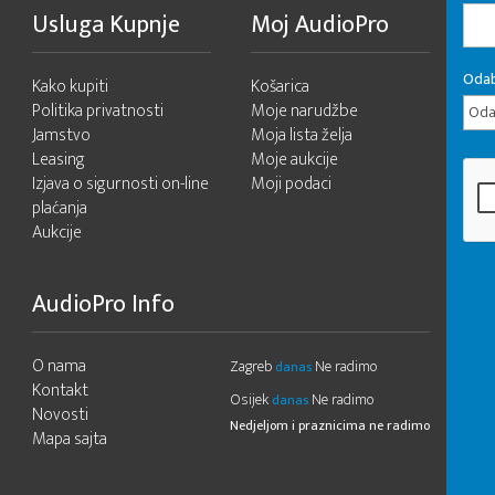
Usluga Kupnje
Moj AudioPro
Odab
Kako kupiti
Košarica
Politika privatnosti
Moje narudžbe
Odab
Jamstvo
Moja lista želja
Leasing
Moje aukcije
Izjava o sigurnosti on-line
Moji podaci
plaćanja
Aukcije
AudioPro Info
O nama
Zagreb
Ne radimo
danas
Kontakt
Osijek
Ne radimo
danas
Novosti
Nedjeljom i praznicima ne radimo
Mapa sajta