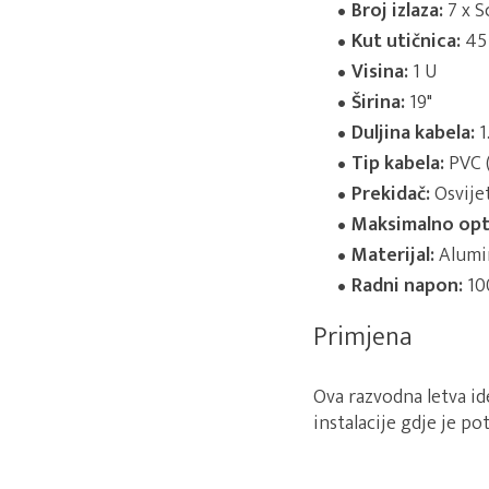
Broj izlaza:
7 x S
Kut utičnica:
45 
Visina:
1 U
Širina:
19"
Duljina kabela:
1
Tip kabela:
PVC (
Prekidač:
Osvije
Maksimalno opt
Materijal:
Alumin
Radni napon:
100
Primjena
Ova razvodna letva id
instalacije gdje je p