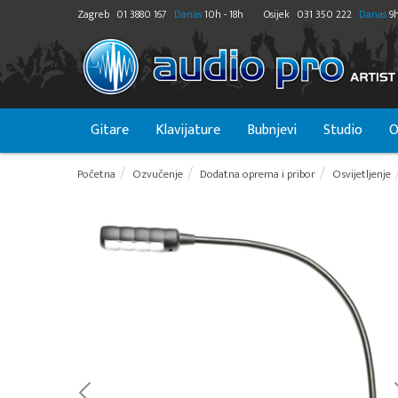
Zagreb
01 3880 167
Danas
10h - 18h
Osijek
031 350 222
Danas
9h
Gitare
Klavijature
Bubnjevi
Studio
O
Početna
Ozvučenje
Dodatna oprema i pribor
Osvijetljenje