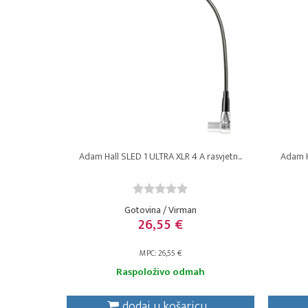
Adam Hall SLED 1 ULTRA XLR 4 A rasvjetn...
Adam Ha
Gotovina / Virman
26,55 €
MPC: 26,55 €
Raspoloživo odmah
dodaj u košaricu