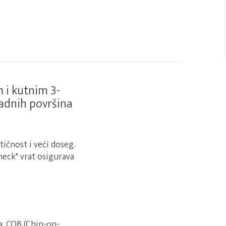
 i kutnim 3-
radnih površina
ičnost i veći doseg.
neck" vrat osigurava
a. COB (Chip-on-