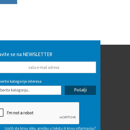
javite se na NEWSLETTER
erite kategorije interesa
erite kategoriju...
Uočili ste krivu sliku, grešku u tekstu ili krivu informaciju?