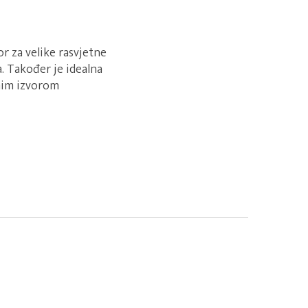
or za velike rasvjetne
a. Također je idealna
dnim izvorom