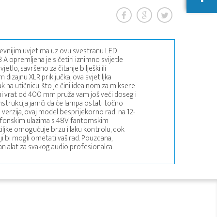
jevnijim uvjetima uz ovu svestranu LED
 A opremljena je s četiri iznimno svijetle
etlo, savršeno za čitanje bilješki ili
izajnu XLR priključka, ova svjetiljka
k na utičnicu, što je čini idealnom za miksere
ilni vrat od 400 mm pruža vam još veći doseg i
strukcija jamči da će lampa ostati točno
a verzija, ovaj model besprijekorno radi na 12-
ikrofonskim ulazima s 48V fantomskim
iljke omogućuje brzu i laku kontrolu, dok
ji bi mogli ometati vaš rad. Pouzdana,
avan alat za svakog audio profesionalca.