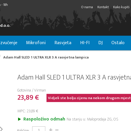
 - 18h
O nama
Kontakt
Kako kupiti
zvučenje
Mikrofoni
Rasvjeta
HI-FI
DJ
Ostalo
Adam Hall SLED 1 ULTRA XLR 3 A rasvjetna lampica
Adam Hall SLED 1 ULTRA XLR 3 A rasvjetn
Gotovina / Virman
23,89 €
Vidjeli ste bolju cijenu na nekom drugom mjest
MPC: 23,89 €
Raspoloživo odmah
Na stanju u: Maloprodaja ZG, OS
Količina: