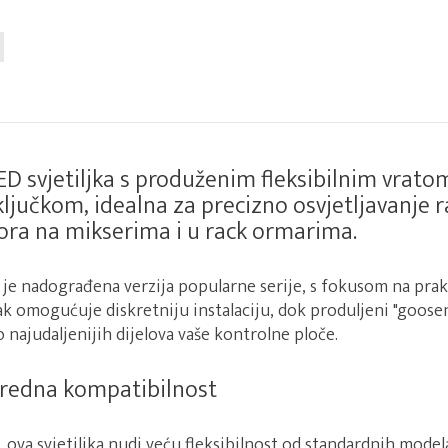
D svjetiljka s produženim fleksibilnim vratom
ljučkom, idealna za precizno osvjetljavanje 
ora na mikserima i u rack ormarima.
je nadograđena verzija popularne serije, s fokusom na prakt
ak omogućuje diskretniju instalaciju, dok produljeni "goose
o najudaljenijih dijelova vaše kontrolne ploče.
predna kompatibilnost
, ova svjetiljka nudi veću fleksibilnost od standardnih model