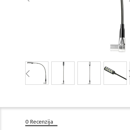
0
Recenzija