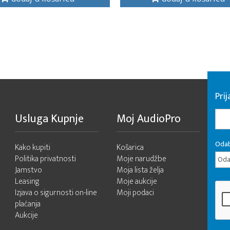
Pri
Usluga Kupnje
Moj AudioPro
Odab
Kako kupiti
Košarica
Politika privatnosti
Moje narudžbe
Odab
Jamstvo
Moja lista želja
Leasing
Moje aukcije
Izjava o sigurnosti on-line
Moji podaci
plaćanja
Aukcije