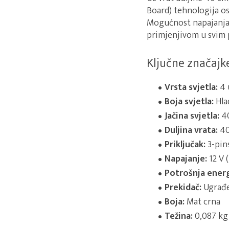
Board) tehnologija o
Mogućnost napajanja 
primjenjivom u svim 
Ključne značajke
Vrsta svjetla:
4 
Boja svjetla:
Hla
Jačina svjetla:
40
Duljina vrata:
40
Priključak:
3-pins
Napajanje:
12 V 
Potrošnja energ
Prekidač:
Ugrađen
Boja:
Mat crna
Težina:
0,087 kg