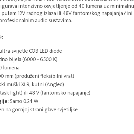
sigurava intenzivno osvjetljenje od 40 lumena uz minimalnu
putem 12V radnog izlaza ili 48V fantomskog napajanja čini 
profesionalnim audio sustavima.
:
ultra-svijetle COB LED diode
dno bijela (6000 - 6500 K)
 lumena
0 mm (produženi fleksibilni vrat)
ki muški XLR, kutni (Angled)
(task light) ili 48 V (fantomsko napajanje)
ije:
Samo 0.24 W
 na gornjoj strani glave svjetiljke