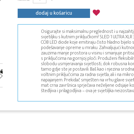
dodaj u košaricu
Osigurajte si maksimalnu preglednost i u najzaht
svjetiljku s kutnim priključkom! SLED 1 ULTRA XLR 3
COB LED diode koje emitiraju čisto hladno bijelo svj
podešavanje opreme u mraku. Zahvaljujući kutnom d
zauzima manje prostora u visinu i smanjuje pritisa
s priključcima na gornjoj ploči. Produženi fleksib
slobodu usmjeravanja svjetlosti, dok robusna kon
tamo gdje ste je postavili. Baš kao i njezina srodn
voltnim priključcima za radna svjetla, ali i na m
napajanjem. Prekidač smješten na vrhu glave svjet
mat crna završnica sprječava neželjene odsjaje ko
štedljiva i prilagodljiva – ova je svjetiljka neizost