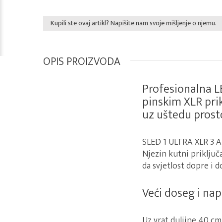
Kupili ste ovaj artikl? Napišite nam svoje mišljenje o njemu.
OPIS PROIZVODA
Profesionalna LE
pinskim XLR prik
uz uštedu prost
SLED 1 ULTRA XLR 3 A 
Njezin kutni priključ
da svjetlost dopre i d
Veći doseg i na
Uz vrat duljine 40 cm