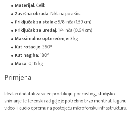
Materijal:
Čelik
Završna obrada:
Niklana površina
Priključak za stalak:
5/8 inča (1,59 cm)
Priključak za uređaj:
1/4 inča (0,64 cm)
Maksimalno opterećenje:
3 kg
Kut rotacije:
360°
Kut nagiba:
180°
Masa:
0,115 kg
Primjena
Idealan dodatak za video produkciju, podcasting, studijsko
snimanje te terenski rad gdje je potrebno brzo montirati laganu
video ili audio opremu na postojeću mikrofonsku infrastrukturu.