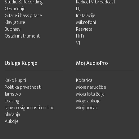
Studio & Recording
Radio, TV, broadcast
Ozvučenje
DJ
Gitare i bass gitare
Instalacije
Klavijature
Mikrofoni
Bubnjevi
Rasvjeta
Ostali instrumenti
Hi-Fi
VJ
Usluga Kupnje
Moj AudioPro
Kako kupiti
Košarica
Politika privatnosti
Moje narudžbe
Jamstvo
Moja lista želja
Leasing
Moje aukcije
Izjava o sigurnosti on-line
Moji podaci
plaćanja
Aukcije