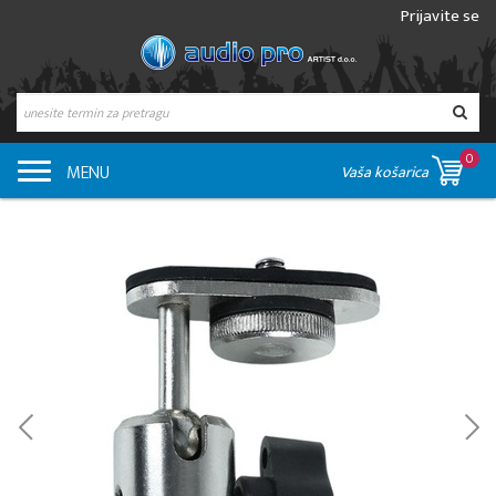
Prijavite se
0
MENU
Vaša košarica