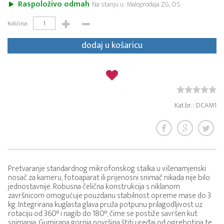
Raspoloživo odmah
Na stanju u: Maloprodaja ZG, OS
Količina:
dodaj u košaricu
Kat.br. : DCAM1
Pretvaranje standardnog mikrofonskog stalka u višenamjenski
nosač za kameru, fotoaparat ili prijenosni snimač nikada nije bilo
jednostavnije. Robusna čelična konstrukcija s niklanom
završnicom omogućuje pouzdanu stabilnost opreme mase do 3
kg. Integrirana kuglasta glava pruža potpunu prilagodljivost uz
rotaciju od 360° i nagib do 180°, čime se postiže savršen kut
snimanja. Gumirana gornja površina štiti uređaj od ogrebotina te