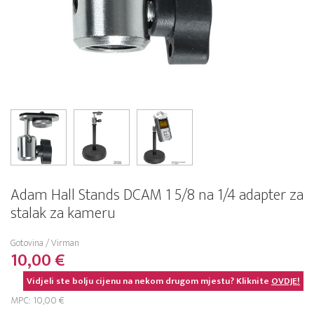
Adam Hall Stands DCAM 1 5/8 na 1/4 adapter za
stalak za kameru
Gotovina / Virman
10,00 €
Vidjeli ste bolju cijenu na nekom drugom mjestu? Kliknite
OVDJE!
MPC: 10,00 €