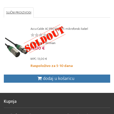
SLIČNI PROIZVODI
Accu-Cable AC-PRO-XMXF/5 mikrofonski kabel
Gotovina / Virman
13,00 €
MPC: 13,00 €
Raspoloživo za 5-10 dana
dodaj u košaricu
Kupnja