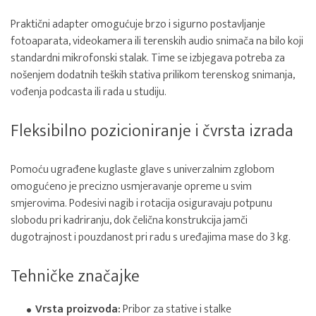
Praktični adapter omogućuje brzo i sigurno postavljanje
fotoaparata, videokamera ili terenskih audio snimača na bilo koji
standardni mikrofonski stalak. Time se izbjegava potreba za
nošenjem dodatnih teških stativa prilikom terenskog snimanja,
vođenja podcasta ili rada u studiju.
Fleksibilno pozicioniranje i čvrsta izrada
Pomoću ugrađene kuglaste glave s univerzalnim zglobom
omogućeno je precizno usmjeravanje opreme u svim
smjerovima. Podesivi nagib i rotacija osiguravaju potpunu
slobodu pri kadriranju, dok čelična konstrukcija jamči
dugotrajnost i pouzdanost pri radu s uređajima mase do 3 kg.
Tehničke značajke
Vrsta proizvoda:
Pribor za stative i stalke