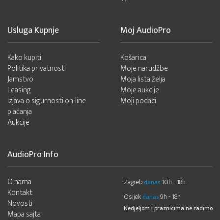
Usluga Kupnje
Moj AudioPro
Kako kupiti
Košarica
Politika privatnosti
Moje narudžbe
Jamstvo
Moja lista želja
Leasing
Moje aukcije
Izjava o sigurnosti on-line
Moji podaci
plaćanja
Aukcije
AudioPro Info
O nama
Zagreb
10h - 18h
danas
Kontakt
Osijek
9h - 18h
danas
Novosti
Nedjeljom i praznicima ne radimo
Mapa sajta