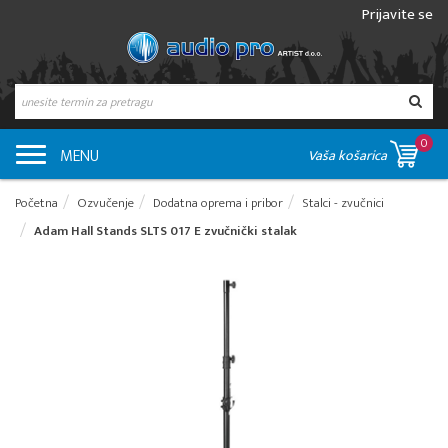
Prijavite se
0
MENU
Vaša košarica
Početna
Ozvučenje
Dodatna oprema i pribor
Stalci - zvučnici
Adam Hall Stands SLTS 017 E zvučnički stalak