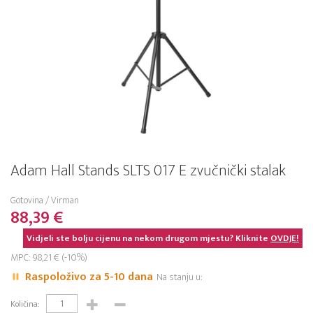
Adam Hall Stands SLTS 017 E zvučnički stalak
Gotovina / Virman
88,39 €
Vidjeli ste bolju cijenu na nekom drugom mjestu? Kliknite
OVDJE!
MPC: 98,21 € (-10%)
Raspoloživo za 5-10 dana
Na stanju u:
Količina: