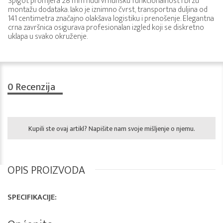
Spigot promjera 28 mm nudi vrhunsku funkcionalnost i brzu
montažu dodataka. Iako je iznimno čvrst, transportna duljina od
141 centimetra značajno olakšava logistiku i prenošenje. Elegantna
crna završnica osigurava profesionalan izgled koji se diskretno
uklapa u svako okruženje.
0
Recenzija
Kupili ste ovaj artikl? Napišite nam svoje mišljenje o njemu.
OPIS PROIZVODA
SPECIFIKACIJE: