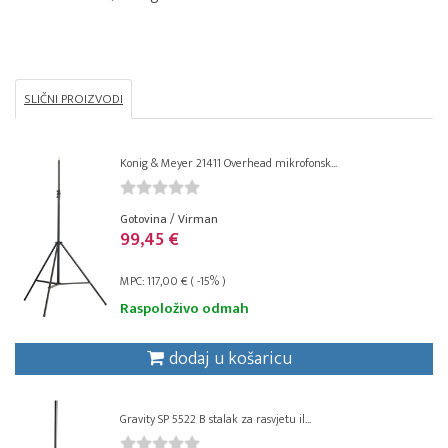
SLIČNI PROIZVODI
Konig & Meyer 21411 Overhead mikrofonsk...
Gotovina / Virman
99,45 €
MPC: 117,00 € ( -15% )
Raspoloživo odmah
dodaj u košaricu
Gravity SP 5522 B stalak za rasvjetu il...