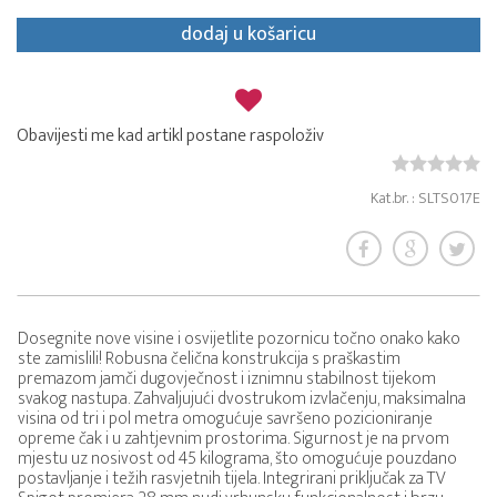
dodaj u košaricu
Obavijesti me kad artikl postane raspoloživ
Kat.br. : SLTS017E
Dosegnite nove visine i osvijetlite pozornicu točno onako kako
ste zamislili! Robusna čelična konstrukcija s praškastim
premazom jamči dugovječnost i iznimnu stabilnost tijekom
svakog nastupa. Zahvaljujući dvostrukom izvlačenju, maksimalna
visina od tri i pol metra omogućuje savršeno pozicioniranje
opreme čak i u zahtjevnim prostorima. Sigurnost je na prvom
mjestu uz nosivost od 45 kilograma, što omogućuje pouzdano
postavljanje i težih rasvjetnih tijela. Integrirani priključak za TV