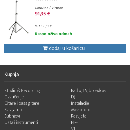
Gotovina / Virman
91,35 €
MPC: 91,35 €
Raspoloživo odmah
dodaj u košaricu
Kupnja
Studio & Recording
Radio, TV, broadcast
Ozvučenje
DJ
Gitare i bass gitare
Instalacije
Klavijature
Mikrofoni
Bubnjevi
Rasvjeta
Ostali instrumenti
Hi-Fi
VJ