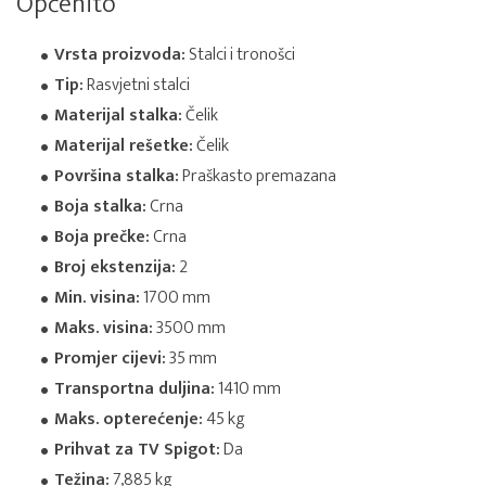
Općenito
Vrsta proizvoda:
Stalci i tronošci
Tip:
Rasvjetni stalci
Materijal stalka:
Čelik
Materijal rešetke:
Čelik
Površina stalka:
Praškasto premazana
Boja stalka:
Crna
Boja prečke:
Crna
Broj ekstenzija:
2
Min. visina:
1700 mm
Maks. visina:
3500 mm
Promjer cijevi:
35 mm
Transportna duljina:
1410 mm
Maks. opterećenje:
45 kg
Prihvat za TV Spigot:
Da
Težina:
7,885 kg