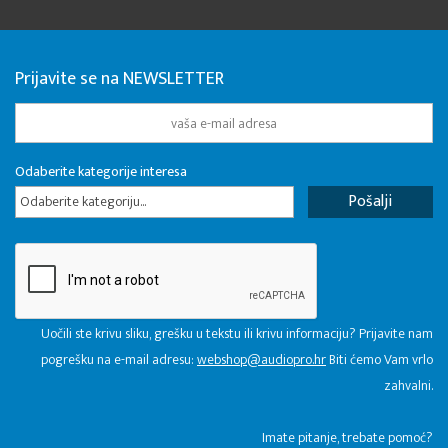
Prijavite se na NEWSLETTER
Odaberite kategorije interesa
Odaberite kategoriju...
Uočili ste krivu sliku, grešku u tekstu ili krivu informaciju? Prijavite nam
pogrešku na e-mail adresu:
webshop@audiopro.hr
Biti ćemo Vam vrlo
zahvalni.
​Imate pitanje, trebate pomoć?