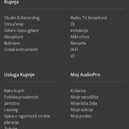
Kupnja
Studio & Recording
Radio, TV, broadcast
Ozvučenje
DJ
Gitare i bass gitare
Instalacije
Klavijature
Mikrofoni
Bubnjevi
Rasvjeta
Ostali instrumenti
Hi-Fi
VJ
Usluga Kupnje
Moj AudioPro
Kako kupiti
Košarica
Politika privatnosti
Moje narudžbe
Jamstvo
Moja lista želja
Leasing
Moje aukcije
Izjava o sigurnosti on-line
Moji podaci
plaćanja
Aukcije