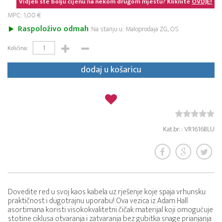
Vidjeli ste bolju cijenu na nekom drugom mjestu? Kliknite
OVDJE!
MPC: 1,00 €
Raspoloživo odmah
Na stanju u: Maloprodaja ZG, OS
Količina:
dodaj u košaricu
Kat.br. : VR1616BLU
Dovedite red u svoj kaos kabela uz rješenje koje spaja vrhunsku
praktičnost i dugotrajnu uporabu! Ova vezica iz Adam Hall
asortimana koristi visokokvalitetni čičak materijal koji omogućuje
stotine ciklusa otvaranja i zatvaranja bez gubitka snage prianjanja