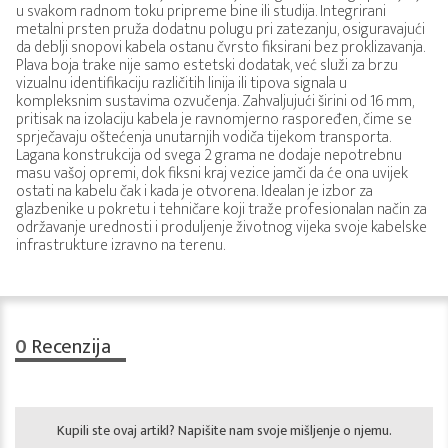
u svakom radnom toku pripreme bine ili studija. Integrirani
metalni prsten pruža dodatnu polugu pri zatezanju, osiguravajući
da deblji snopovi kabela ostanu čvrsto fiksirani bez proklizavanja.
Plava boja trake nije samo estetski dodatak, već služi za brzu
vizualnu identifikaciju različitih linija ili tipova signala u
kompleksnim sustavima ozvučenja. Zahvaljujući širini od 16 mm,
pritisak na izolaciju kabela je ravnomjerno raspoređen, čime se
sprječavaju oštećenja unutarnjih vodiča tijekom transporta.
Lagana konstrukcija od svega 2 grama ne dodaje nepotrebnu
masu vašoj opremi, dok fiksni kraj vezice jamči da će ona uvijek
ostati na kabelu čak i kada je otvorena. Idealan je izbor za
glazbenike u pokretu i tehničare koji traže profesionalan način za
održavanje urednosti i produljenje životnog vijeka svoje kabelske
infrastrukture izravno na terenu.
0
Recenzija
Kupili ste ovaj artikl? Napišite nam svoje mišljenje o njemu.