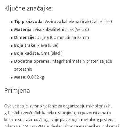
Ključne značajke:
Tip proizvoda:
Vezica za kabele na čičak (Cable Ties)
Materijal:
Visokokvalitetni čičak (Velcro)
Dimenzije:
Duljina 160 mm, širina 16 mm
Boja trake:
Plava (Blue)
Boja kućišta:
Crna (Black)
Dodatna oprema:
Integrirani metalni prsten za jače
zatezanje
Masa:
0,002 kg
Primjena
Ova vezica je izvrsno rješenje za organizaciju mikrofonskih,
gitarskih i zvučničkih kabela u studijima, na pozornicama i u
kućnim sustavima. Zbog svoje plave boje i metalnog prstena,
Adam Hall VR 1616 RED je idealan izbor za glazbenike u pokretu i