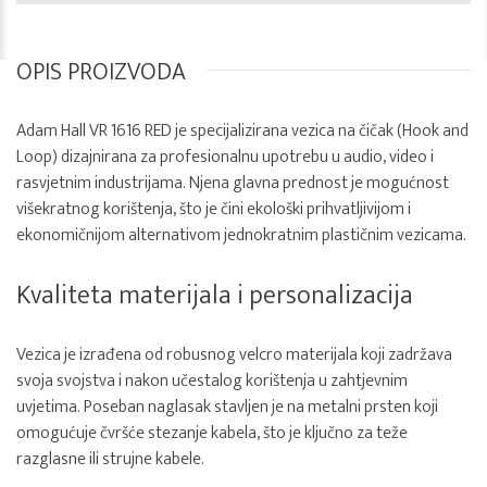
OPIS PROIZVODA
Adam Hall VR 1616 RED je specijalizirana vezica na čičak (Hook and
Loop) dizajnirana za profesionalnu upotrebu u audio, video i
rasvjetnim industrijama. Njena glavna prednost je mogućnost
višekratnog korištenja, što je čini ekološki prihvatljivijom i
ekonomičnijom alternativom jednokratnim plastičnim vezicama.
Kvaliteta materijala i personalizacija
Vezica je izrađena od robusnog velcro materijala koji zadržava
svoja svojstva i nakon učestalog korištenja u zahtjevnim
uvjetima. Poseban naglasak stavljen je na metalni prsten koji
omogućuje čvršće stezanje kabela, što je ključno za teže
razglasne ili strujne kabele.