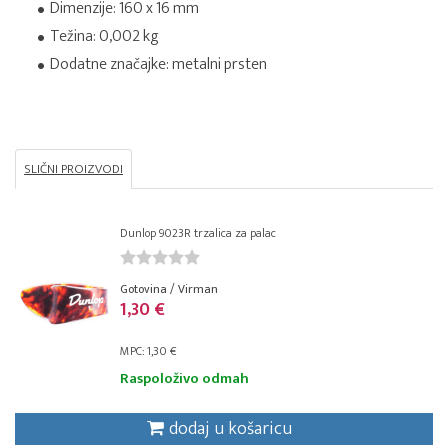
Dimenzije: 160 x 16 mm
Težina: 0,002 kg
Dodatne značajke: metalni prsten
SLIČNI PROIZVODI
Dunlop 9023R trzalica za palac
Gotovina / Virman
1,30 €
MPC: 1,30 €
Raspoloživo odmah
dodaj u košaricu