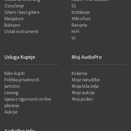
Ozvučenje
DJ
Gitare i bass gitare
Instalacije
Klavijature
Mikrofoni
Bubnjevi
Rasvjeta
Ostali instrumenti
Hi-Fi
VJ
Usluga Kupnje
Moj AudioPro
Kako kupiti
Košarica
Politika privatnosti
Moje narudžbe
Jamstvo
Moja lista želja
Leasing
Moje aukcije
Izjava o sigurnosti on-line
Moji podaci
plaćanja
Aukcije