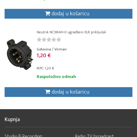
dodaj u košaricu
Neutrik NC3MAH-0 ugradbeni XLR priključak
Gotovina / Virman
1,20 €
MPC: 1,20 €
Raspoloživo odmah
dodaj u košaricu
Kupnja
Studio & Recording
Radio, TV, broadcast