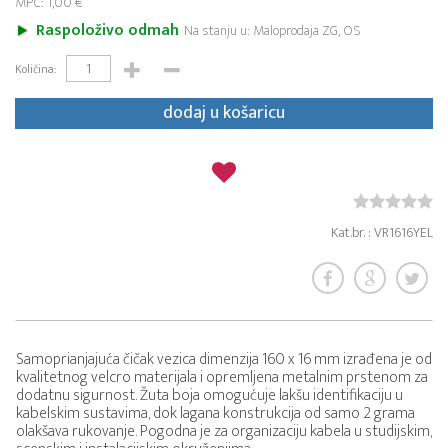
MPC: 1,00 €
Raspoloživo odmah
Na stanju u: Maloprodaja ZG, OS
Količina:
dodaj u košaricu
Kat.br. : VR1616YEL
Samoprianjajuća čičak vezica dimenzija 160 x 16 mm izrađena je od
kvalitetnog velcro materijala i opremljena metalnim prstenom za
dodatnu sigurnost. Žuta boja omogućuje lakšu identifikaciju u
kabelskim sustavima, dok lagana konstrukcija od samo 2 grama
olakšava rukovanje. Pogodna je za organizaciju kabela u studijskim,