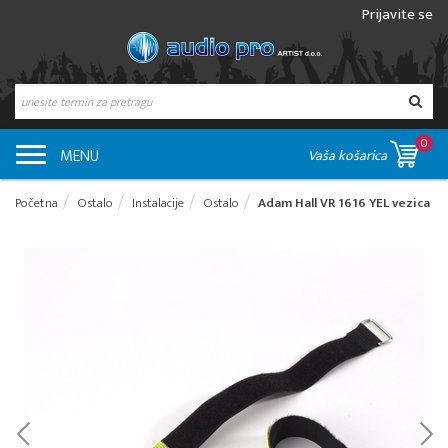
Prijavite se
0
MENU
Vaša košarica
Početna
Ostalo
Instalacije
Ostalo
Adam Hall VR 1616 YEL vezica