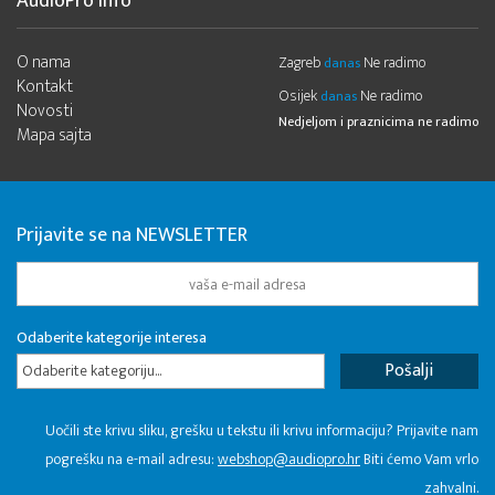
AudioPro Info
O nama
Zagreb
Ne radimo
danas
Kontakt
Osijek
Ne radimo
danas
Novosti
Nedjeljom i praznicima ne radimo
Mapa sajta
Prijavite se na NEWSLETTER
Odaberite kategorije interesa
Odaberite kategoriju...
Uočili ste krivu sliku, grešku u tekstu ili krivu informaciju? Prijavite nam
pogrešku na e-mail adresu:
webshop@audiopro.hr
Biti ćemo Vam vrlo
zahvalni.