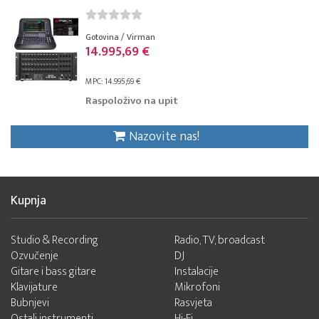
Gotovina / Virman
14.995,69 €
MPC: 14.995,69 €
Raspoloživo na upit
Nazovite nas!
Kupnja
Studio & Recording
Radio, TV, broadcast
Ozvučenje
DJ
Gitare i bass gitare
Instalacije
Klavijature
Mikrofoni
Bubnjevi
Rasvjeta
Ostali instrumenti
Hi-Fi