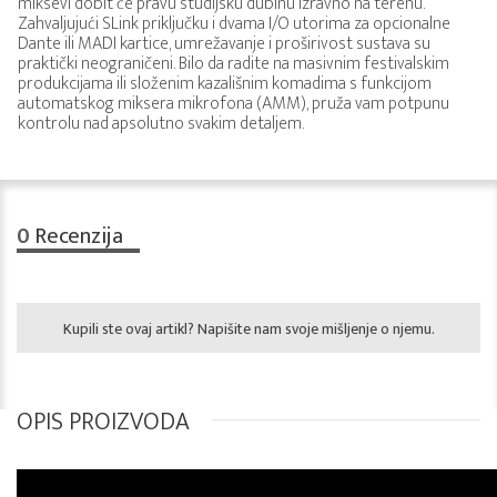
miksevi dobit će pravu studijsku dubinu izravno na terenu.
Zahvaljujući SLink priključku i dvama I/O utorima za opcionalne
Dante ili MADI kartice, umrežavanje i proširivost sustava su
praktički neograničeni. Bilo da radite na masivnim festivalskim
produkcijama ili složenim kazališnim komadima s funkcijom
automatskog miksera mikrofona (AMM), pruža vam potpunu
kontrolu nad apsolutno svakim detaljem.
0
Recenzija
Kupili ste ovaj artikl? Napišite nam svoje mišljenje o njemu.
OPIS PROIZVODA