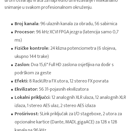
širom otvaraju vrata za napredno umrežavanje i višekanalno
snimanje u svakom profesionalnom okruženju.
Broj kanala:
96 ulaznih kanala za obradu, 56 sabirnica
Procesor:
96 kHz XCVI FPGA jezgra (latencija samo 0,7
ms)
Fizičke kontrole:
24 klizna potenciometra (6 slojeva,
ukupno 144 trake)
Zaslon:
Dva 15,6" Full HD zaslona osjetljiva na dodir s
podrškom za geste
Efekti:
8 RackUltra FX utora, 12 stereo FX povrata
Ekvilizator:
56 31-pojasnih ekvilizatora
Lokalni priključci:
12 analognih XLR ulaza, 12 analognih XLR
izlaza, 1 stereo AES ulaz, 2 stereo AES izlaza
Proširivost:
SLink priključak za I/O stageboxe, 2 utora za
opcionalne kartice (Dante, MADI, gigaACE) za 128 x 128
kanala na 96 kHz