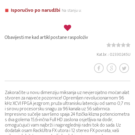
Isporučivo po narudžbi
Na stanju u:
Obavijesti me kad artikl postane raspoloživ
Kat.br. : 02330245U
Zakoračite u novu dimenziju miksanja uz nevjerojatno moćan alat
stvoren za najveće pozornice! Opremljen revolucionarnom 96
kHz XCVI FPGA jezgrom, pruža ultranisku latenciju od samo 0,7 ms
i sirovu procesorsku snagu za 96 kanala uz 56 sabirnica.
Impresivno sučelje savršeno spaja 24 fizička klizna potenciometra
s dva golema 15,6-inčna Full HD zaslona osjetljiva na dodir,
omogućujući vam najbrži i najpregledniji radni tok do sada. Uz
dodatak osam RackUltra FX utora i 12 stereo FX povrata, vaši