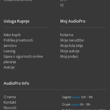
VJ
Usluga Kupnje
Moj AudioPro
Kako kupiti
Košarica
Politika privatnosti
Moje narudžbe
Jamstvo
Moja lista želja
Leasing
Moje aukcije
Izjava o sigurnosti on-line
Moji podaci
plaćanja
Aukcije
AudioPro Info
O nama
Zagreb
10h - 18h
danas
Kontakt
Osijek
9h - 18h
danas
Novosti