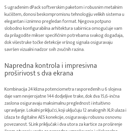
S ugrađenim dPack softverskim paketom i robusnim metalnim
kućištem, donosi beskompromisnu tehnologiju velikih sistema u
elegantan i iznimno pregledan format. Njegova potpuno
slobodno konfigurabilna arhitektura sabirnica omogućuje vam
da prilagodite mikser specifičnim potrebama svakog događaja,
dok višestruke točke detekcije vršnog signala osiguravaju
savršen vizualni nadzor svih zvučnih razina.
Napredna kontrola i impresivna
proširivost s dva ekrana
Kombinacija 24 klizna potenciometra raspoređenih u 6 slojeva
daje vam nevjerojatne 144 dodjeljive trake, dok dva 15,6-inčna
zaslona osiguravaju maksimalnu preglednost i intuitivno
upravljanje. Lokalni priključci, koji uključuju 12 analognih XLR ulaza i
izlaza te digitalne AES konekcije, osiguravaju robusnu osnovnu
povezanost. SLink priključak i dva utora za kartice za proširenje