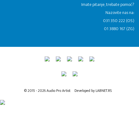
​Imate pitanje, trebate pomoć?
Nazovite nas na:
031 350 222 (OS)
01 3880 167 (ZG)
© 2015 - 2026 Audio Pro Artist
Developed by LABNET.RS