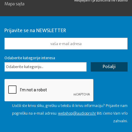
Nedjeljom i praznicima ne radimo
Mapa sajta
Prijavite se na NEWSLETTER
Odaberite kategorije interesa
Odaberite kategoriju...
Uočili ste krivu sliku, grešku u tekstu ili krivu informaciju? Prijavite nam
pogrešku na e-mail adresu:
webshop@audiopro.hr
Biti ćemo Vam vrlo
zahvalni.