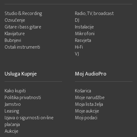
Studio & Recording
Radio, TV, broadcast
Ozvučenje
DJ
Gitare i bass gitare
Instalacije
Klavijature
Mikrofoni
Bubnjevi
Rasvjeta
Ostali instrumenti
Hi-Fi
VJ
Usluga Kupnje
Moj AudioPro
Kako kupiti
Košarica
Politika privatnosti
Moje narudžbe
Jamstvo
Moja lista želja
Leasing
Moje aukcije
Izjava o sigurnosti on-line
Moji podaci
plaćanja
Aukcije