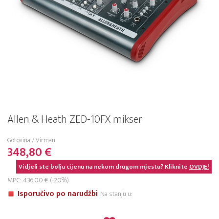
Allen & Heath ZED-10FX mikser
Gotovina / Virman
348,80 €
Vidjeli ste bolju cijenu na nekom drugom mjestu? Kliknite
OVDJE!
MPC: 436,00 € (-20%)
Isporučivo po narudžbi
Na stanju u: