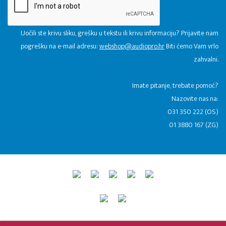
Uočili ste krivu sliku, grešku u tekstu ili krivu informaciju? Prijavite nam
pogrešku na e-mail adresu:
webshop@audiopro.hr
Biti ćemo Vam vrlo
zahvalni.
​Imate pitanje, trebate pomoć?
Nazovite nas na:
031 350 222 (OS)
01 3880 167 (ZG)
© 2015 - 2026 Audio Pro Artist
Developed by LABNET.RS