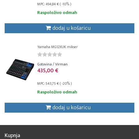
MPC: 494,84 € ( -10% )
Raspoloživo odmah
dodaj u košaricu
Yamaha MG12XUK mikser
Gotovina / Virman
435,00 €
MPC: 543,75 € ( -20% )
Raspoloživo odmah
dodaj u košaricu
Kupnja