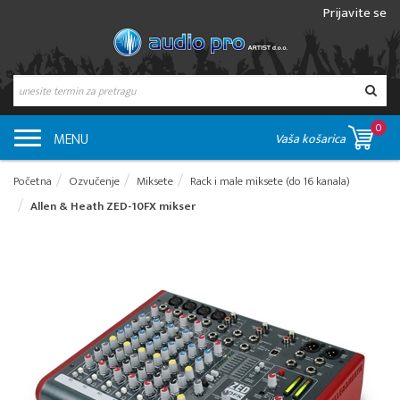
Prijavite se
0
MENU
Vaša košarica
Početna
Ozvučenje
Miksete
Rack i male miksete (do 16 kanala)
Allen & Heath ZED-10FX mikser