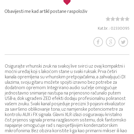
Obavijesti me kad artikl postane raspoloživ
Kat.br. : 02330095
Osigurajte vrhunski zvuk na svakoj live svirci uz ovaj kompaktni i
moćni uređaj koji s lakoćom stane u svaki ruksak. Prva četiri
kanala opremljena su vrhunskim pretpojačalima, a zahvaljujući DI
ulazima, svoju gitaru možete spojiti izravno bez potrebe za
dodatnom opremom. Integrirano audio sučelje omogućuje
jednostavno snimanje nastupa na prijenosno računalo putem
USB-a, dok ugrađeni ZED efekti dodaju profesionalnu poliranost
vašem zvuku. Svaki kanal posjeduje precizni 3-pojasni ekvalizator
za savršeno oblikovanje tona, uz namjenske potenciometre za
kontrolu AUX i FX signala. Glavni XLR izlazi osiguravaju kristalno
čist prijenos signala prema razglasnom sistemu, dok fantomsko
napajanje omogućuje rad s najosjetljivijim kondenzatorskim
mikrofonima. Bez obzira koristite li ga kao primarni mikser ili kao