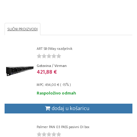
SLIČNI PROIZVODI
ART S8-3Way razdjelnik
Gotovina / Virman
421,88 €
MPC: 494,00 € ( -15% )
Raspoloživo odmah
dodaj u košaricu
Palmer PAN 03 PASS pasivni DI box