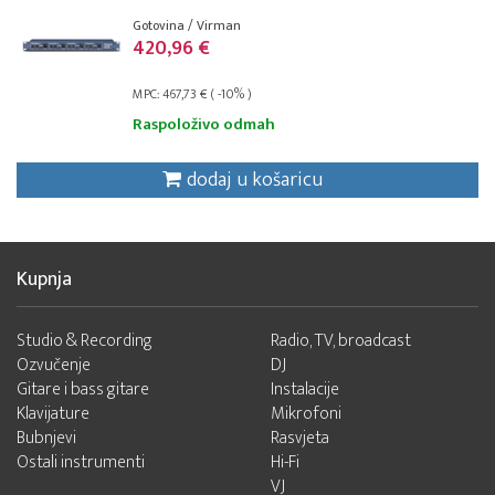
Gotovina / Virman
420,96 €
MPC: 467,73 € ( -10% )
Raspoloživo odmah
dodaj u košaricu
Kupnja
Studio & Recording
Radio, TV, broadcast
Ozvučenje
DJ
Gitare i bass gitare
Instalacije
Klavijature
Mikrofoni
Bubnjevi
Rasvjeta
Ostali instrumenti
Hi-Fi
VJ