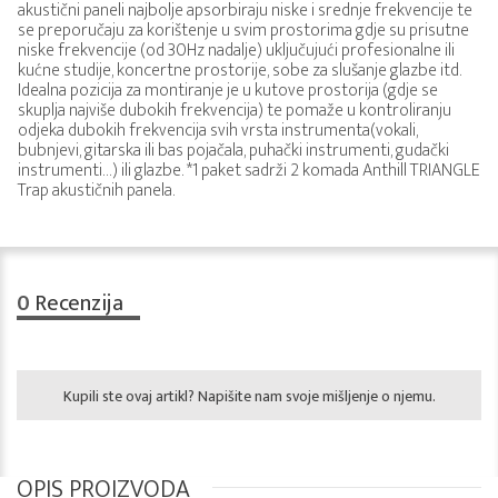
akustični paneli najbolje apsorbiraju niske i srednje frekvencije te
se preporučaju za korištenje u svim prostorima gdje su prisutne
niske frekvencije (od 30Hz nadalje) uključujući profesionalne ili
kućne studije, koncertne prostorije, sobe za slušanje glazbe itd.
Idealna pozicija za montiranje je u kutove prostorija (gdje se
skuplja najviše dubokih frekvencija) te pomaže u kontroliranju
odjeka dubokih frekvencija svih vrsta instrumenta(vokali,
bubnjevi, gitarska ili bas pojačala, puhački instrumenti, gudački
instrumenti…) ili glazbe. *1 paket sadrži 2 komada Anthill TRIANGLE
Trap akustičnih panela.
0
Recenzija
Kupili ste ovaj artikl? Napišite nam svoje mišljenje o njemu.
OPIS PROIZVODA