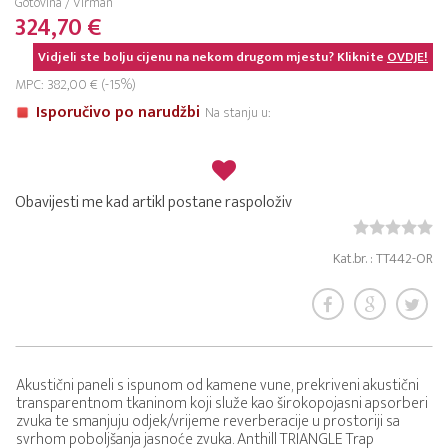
Gotovina / Virman
324,70 €
Vidjeli ste bolju cijenu na nekom drugom mjestu? Kliknite
OVDJE!
MPC: 382,00 € (-15%)
Isporučivo po narudžbi
Na stanju u:
Obavijesti me kad artikl postane raspoloživ
Kat.br. : TT442-OR
Akustični paneli s ispunom od kamene vune, prekriveni akustični
transparentnom tkaninom koji služe kao širokopojasni apsorberi
zvuka te smanjuju odjek/vrijeme reverberacije u prostoriji sa
svrhom poboljšanja jasnoće zvuka. Anthill TRIANGLE Trap