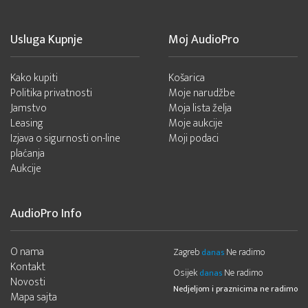
Usluga Kupnje
Moj AudioPro
Kako kupiti
Košarica
Politika privatnosti
Moje narudžbe
Jamstvo
Moja lista želja
Leasing
Moje aukcije
Izjava o sigurnosti on-line
Moji podaci
plaćanja
Aukcije
AudioPro Info
O nama
Zagreb
Ne radimo
danas
Kontakt
Osijek
Ne radimo
danas
Novosti
Nedjeljom i praznicima ne radimo
Mapa sajta