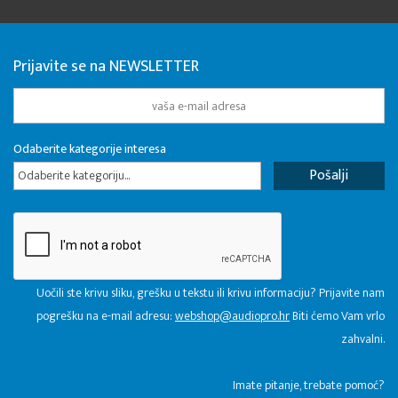
Prijavite se na NEWSLETTER
Odaberite kategorije interesa
Odaberite kategoriju...
Uočili ste krivu sliku, grešku u tekstu ili krivu informaciju? Prijavite nam
pogrešku na e-mail adresu:
webshop@audiopro.hr
Biti ćemo Vam vrlo
zahvalni.
​Imate pitanje, trebate pomoć?