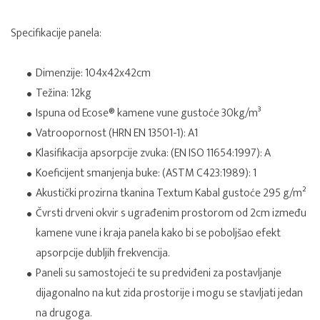
Specifikacije panela:
Dimenzije: 104x42x42cm
Težina: 12kg
Ispuna od Ecose® kamene vune gustoće 30kg/m³
Vatroopornost (HRN EN 13501-1): A1
Klasifikacija apsorpcije zvuka: (EN ISO 11654:1997): A
Koeficijent smanjenja buke: (ASTM C423:1989): 1
Akustički prozirna tkanina Textum Kabal gustoće 295 g/m²
Čvrsti drveni okvir s ugrađenim prostorom od 2cm između
kamene vune i kraja panela kako bi se poboljšao efekt
apsorpcije dubljih frekvencija.
Paneli su samostojeći te su predviđeni za postavljanje
dijagonalno na kut zida prostorije i mogu se stavljati jedan
na drugoga.