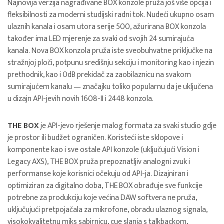
Najnovija verzija nagrađivane BOX konzole pruža još više opcija i
fleksibilnosti za moderni studijski radni tok. Nudeći ukupno osam
ulaznih kanala i osam utora serije 500, ažurirana BOX konzola
također ima LED mjerenje za svaki od svojih 24 sumirajuća
kanala. Nova BOX konzola pruža iste sveobuhvatne priključke na
stražnjoj ploči, potpunu središnju sekciju i monitoring kao i njezin
prethodnik, kao i 0dB prekidač za zaobilaznicu na svakom
sumirajućem kanalu — značajku toliko popularnu da je uključena
u dizajn API-jevih novih 1608-II i 2448 konzola.
THE BOX
je API-jevo rješenje malog formata za svaki studio gdje
je prostor ili budžet ograničen. Koristeći iste sklopove i
komponente kao i sve ostale API konzole (uključujući Vision i
Legacy AXS), THE BOX pruža prepoznatljiv analogni zvuk i
performanse koje korisnici očekuju od API-ja. Dizajniran i
optimiziran za digitalno doba, THE BOX obrađuje sve funkcije
potrebne za produkciju koje većina DAW softvera ne pruža,
uključujući pretpojačala za mikrofone, obradu ulaznog signala,
visokokvalitetnu miks sabirnicu, cue slanja s talkbackom,