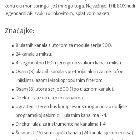
kontrolu monitoringa i još mnogo toga. Najvažnije, THE BOX nudi
legendarni API zvuk u učinkovitom, isplativom paketu.
Značajke:
8 ulaznih kanala s utorom za module serije 500.
24 kanala u miksu.
4-segmentno LED mjerenje na svakom kanalu miksa.
Osam (8) ulaznih kanala s pretpojačalom za mikrofon,
linijskim ulazom i visokopropusnim filterom.
Osam (8) utora serije 500 (1 po ulaznom kanalu).
Direktni izlaz na ulaznim kanalima.
Ugrađeni stereo bus kompresor s mogućnošću dodjele
programskoj sabirnici ili ulaznim kanalima 1-4.
Direktni ulazi za instrumente na kanalima 1-4.
Šesnaest (16) sumirajućih kanala (24 kanala tijekom miksa).