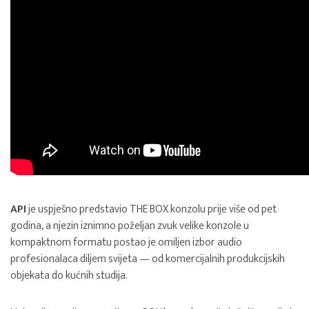
API
je uspješno predstavio THE BOX konzolu prije više od pet
godina, a njezin iznimno poželjan zvuk velike konzole u
kompaktnom formatu postao je omiljen izbor audio
profesionalaca diljem svijeta — od komercijalnih produkcijskih
objekata do kućnih studija.