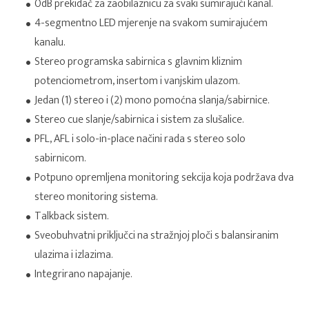
0dB prekidač za zaobilaznicu za svaki sumirajući kanal.
4-segmentno LED mjerenje na svakom sumirajućem
kanalu.
Stereo programska sabirnica s glavnim kliznim
potenciometrom, insertom i vanjskim ulazom.
Jedan (1) stereo i (2) mono pomoćna slanja/sabirnice.
Stereo cue slanje/sabirnica i sistem za slušalice.
PFL, AFL i solo-in-place načini rada s stereo solo
sabirnicom.
Potpuno opremljena monitoring sekcija koja podržava dva
stereo monitoring sistema.
Talkback sistem.
Sveobuhvatni priključci na stražnjoj ploči s balansiranim
ulazima i izlazima.
Integrirano napajanje.