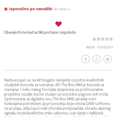
Isporučivo po narudžbi
Na stanju u:
Obavijesti me kad artikl postane raspoloživ
Kat.br. : 03332207
Nadovezujući se na API bogato naslijeđe izuzetno kvalitetnih
studijskih konzola za snimanje, APi The Box MKII je konzola za
snimanje / miks malog formata dizajnirana za profesionalne
projektne studije, kućne studije i proizvodne pogone svih vrsta.
Optimizirana za digitalnu eru, The Box MKII upravlja svim
funkcijama potrebnim za proizvodnju koje većina DAW softvera
ne pružaju, uključujući mikrofonska pretpojačala, obradu ulaznog
signala, visokokvalitetnu miks sabirnicu, cue slanje s talkback