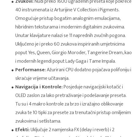
Zvukovi:
Nudi preko 1600 ugrađenih preseta koje pokreće
40 instrumenata iz Arturijine V Collection i Pigments.
Omogućuje pristup bogatim analognim emulacijama,
hibridnim teksturama i modernim digitalnim zvukovima.
Unutar klavijature nalazi se 11 naprednih zvučnih pogona.
Uključeno je i preko 60 zvukova inspiriranih umjetnicima
poput Yes, Queen, Giorgio Moroder, Tangerine Dream, kao
i modernih legendi poput Lady Gaga i Tame Impala.
Performanse:
Ažurirani CPU dodatno pojačava polifoniju i
skraćuje vrijeme učitavanja.
Navigacija i Kontrole:
Posjeduje navigacijski kotačić i
OLED zaslon za lako pretraživanje i podešavanje preseta.
Tu su i 4 makro kontrole za brzo i izražajno oblikovanje
zvuka te 10 tipki za presete za trenutačni pristup omiljenim
zvukovima i setlistama.
Efekti:
Uključuje 2 namjenska FX (delay i reverb) i 2