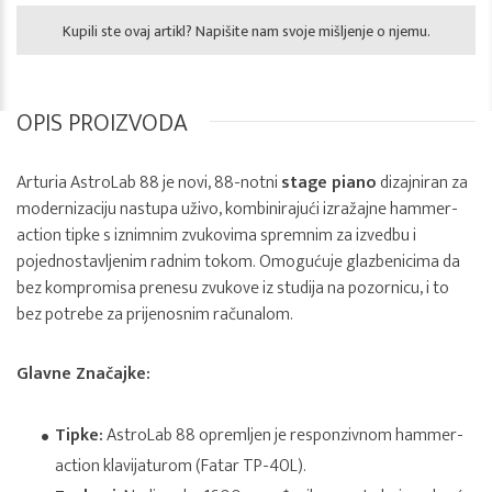
Kupili ste ovaj artikl? Napišite nam svoje mišljenje o njemu.
OPIS PROIZVODA
Arturia AstroLab 88 je novi, 88-notni
stage piano
dizajniran za
modernizaciju nastupa uživo, kombinirajući izražajne hammer-
action tipke s iznimnim zvukovima spremnim za izvedbu i
pojednostavljenim radnim tokom. Omogućuje glazbenicima da
bez kompromisa prenesu zvukove iz studija na pozornicu, i to
bez potrebe za prijenosnim računalom.
Glavne Značajke:
Tipke:
AstroLab 88 opremljen je responzivnom hammer-
action klavijaturom (Fatar TP-40L).