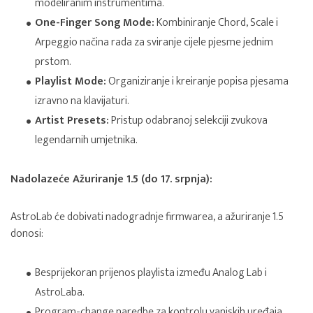
modeliranim instrumentima.
One-Finger Song Mode:
Kombiniranje Chord, Scale i
Arpeggio načina rada za sviranje cijele pjesme jednim
prstom.
Playlist Mode:
Organiziranje i kreiranje popisa pjesama
izravno na klavijaturi.
Artist Presets:
Pristup odabranoj selekciji zvukova
legendarnih umjetnika.
Nadolazeće Ažuriranje 1.5 (do 17. srpnja):
AstroLab će dobivati nadogradnje firmwarea, a ažuriranje 1.5
donosi:
Besprijekoran prijenos playlista između Analog Lab i
AstroLaba.
Program-change naredbe za kontrolu vanjskih uređaja.