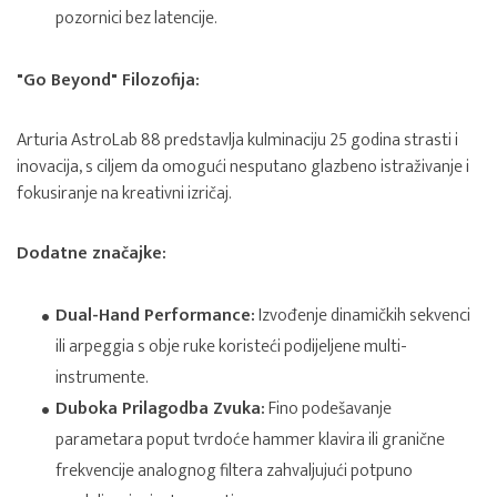
pozornici bez latencije.
"Go Beyond" Filozofija:
Arturia AstroLab 88 predstavlja kulminaciju 25 godina strasti i
inovacija, s ciljem da omogući nesputano glazbeno istraživanje i
fokusiranje na kreativni izričaj.
Dodatne značajke:
Dual-Hand Performance:
Izvođenje dinamičkih sekvenci
ili arpeggia s obje ruke koristeći podijeljene multi-
instrumente.
Duboka Prilagodba Zvuka:
Fino podešavanje
parametara poput tvrdoće hammer klavira ili granične
frekvencije analognog filtera zahvaljujući potpuno