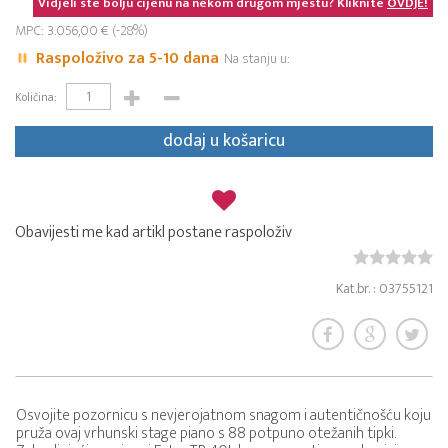
Vidjeli ste bolju cijenu na nekom drugom mjestu? Kliknite
OVDJE!
MPC: 3.056,00 € (-28%)
Raspoloživo za 5-10 dana
Na stanju u:
Količina:
dodaj u košaricu
Obavijesti me kad artikl postane raspoloživ
Kat.br. : 03755121
Osvojite pozornicu s nevjerojatnom snagom i autentičnošću koju
pruža ovaj vrhunski stage piano s 88 potpuno otežanih tipki.