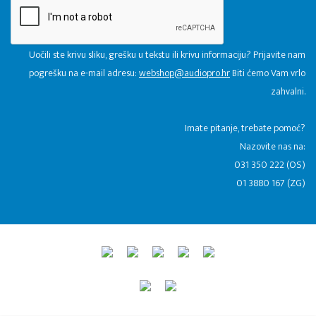
Uočili ste krivu sliku, grešku u tekstu ili krivu informaciju? Prijavite nam
pogrešku na e-mail adresu:
webshop@audiopro.hr
Biti ćemo Vam vrlo
zahvalni.
​Imate pitanje, trebate pomoć?
Nazovite nas na:
031 350 222 (OS)
01 3880 167 (ZG)