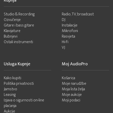
Kupnja
Studio & Recording
Radio, TV, broadcast
Ozvučenje
DJ
Gitare i bass gitare
Instalacije
Klavijature
Mikrofoni
Bubnjevi
Rasvjeta
Ostali instrumenti
Hi-Fi
VJ
Usluga Kupnje
Moj AudioPro
Kako kupiti
Košarica
Politika privatnosti
Moje narudžbe
Jamstvo
Moja lista želja
Leasing
Moje aukcije
Izjava o sigurnosti on-line
Moji podaci
plaćanja
Aukcije