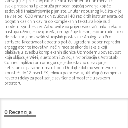
Zahvaljujući preciznoj Fatar TP-40L hammer-action mehanici,
svaki pritisak na tipke pruža prirodan osjećaj sviranja koji će
zadovoljiti i najzahtjevnije pijaniste. Unutar robusnog kućišta krije
se više od 1.600 vrhunskih zvukova i 40 različitih instrumenata, od
bogatih klasičnih klavira do kompleksnih tekstura koje nudi
moderni synthesizer. Zaboravite na prijenosno računalo tijekom
nastupa uživo jer ovaj uređaj omogućuje besprijekoran radni tok i
direktan prijenos vaših studijskih postavki iz Analog Lab Pro
softvera. Kreativnost dodatno potiču ugrađeni looper, napredni
arpeggiator te inovativni načini rada za akorde i skale koji
olakšavaju izvedbu kompleksnih dionica. Uz modernu povezivost
koja uključuje Wi-Fi, Bluetooth i USB-C, sinkronizacija s AstroLab
Connect aplikacijom omogućuje jednostavno upravljanje
setlistama i parametrima u hodu. Dodajte dubinu svom zvuku
koristeći do 12 insert FX jedinica po presetu, uključujući namjenski
reverb i delay za postizanje savršene atmosfere u svakom
prostoru.
0
Recenzija