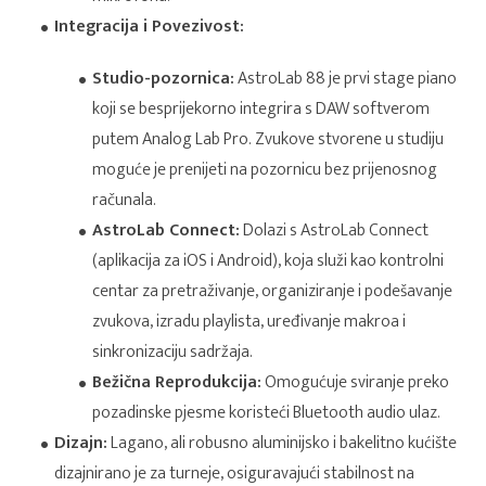
Integracija i Povezivost:
Studio-pozornica:
AstroLab 88 je prvi stage piano
koji se besprijekorno integrira s DAW softverom
putem Analog Lab Pro. Zvukove stvorene u studiju
moguće je prenijeti na pozornicu bez prijenosnog
računala.
AstroLab Connect:
Dolazi s AstroLab Connect
(aplikacija za iOS i Android), koja služi kao kontrolni
centar za pretraživanje, organiziranje i podešavanje
zvukova, izradu playlista, uređivanje makroa i
sinkronizaciju sadržaja.
Bežična Reprodukcija:
Omogućuje sviranje preko
pozadinske pjesme koristeći Bluetooth audio ulaz.
Dizajn:
Lagano, ali robusno aluminijsko i bakelitno kućište
dizajnirano je za turneje, osiguravajući stabilnost na