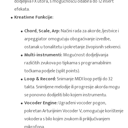
dodjeljiva FX utora, s mogućnošću odabira do 12 insert
efekata.
Kreativne Funkcije:
Chord, Scale, Arp:
Načini rada za akorde, ljestvice i
arpeggiator omogućuju obogaćivanje izvedbe,
ostanak u tonalitetu i pokretanje živopisnih sekvenci.
Multi-instrumenti:
Mogućnost dodjeljivanja
različitih zvukova po tipkama s programabilnim
točkama podjele (split points).
Loop & Record:
Snimanje MIDI loop petlji do 32
takta. Snimljene melodije ili progresije akorda mogu
se ponovno dodijeliti bilo kojem instrumentu.
Vocoder Engine:
Ugrađeni vocoder pogon,
pokretan Arturijinim Vocoder V, omogućuje korištenje
vokodera s bilo kojim zvukom ili priključivanjem
mikrofona.