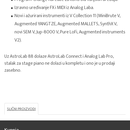
Izravno uređivanje FX i MIDI iz Analog Laba.
Novi i ažurirani instrumenti iz V Collection 11 (MiniBrute V,
Augmented YANGTZE, Augmented MALLETS, SynthX V,
novi SEM V, Jup-8000 V, Pure LoFi, Augmented instruments
V2).
Uz AstroLab 88 dolaze AstroLab Connect i Analog Lab Pro,
stalak za stage piano ne dolazi u kompletu i ono je u prodaji
zasebno.
SLIČNI PROIZVODI