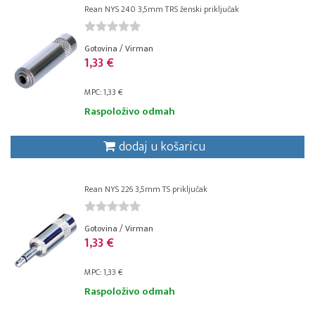
Rean NYS 240 3,5mm TRS ženski priključak
Gotovina / Virman
1,33 €
MPC: 1,33 €
Raspoloživo odmah
dodaj u košaricu
Rean NYS 226 3,5mm TS priključak
Gotovina / Virman
1,33 €
MPC: 1,33 €
Raspoloživo odmah