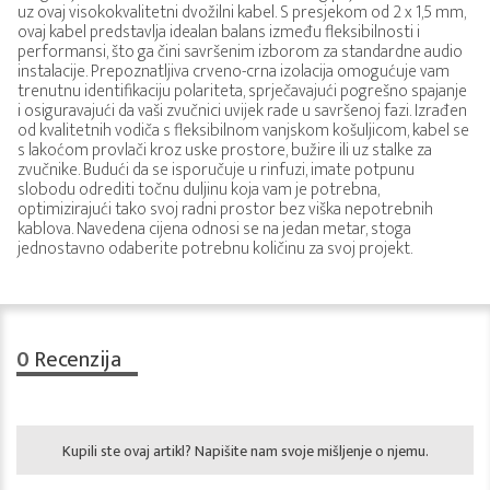
uz ovaj visokokvalitetni dvožilni kabel. S presjekom od 2 x 1,5 mm,
ovaj kabel predstavlja idealan balans između fleksibilnosti i
performansi, što ga čini savršenim izborom za standardne audio
instalacije. Prepoznatljiva crveno-crna izolacija omogućuje vam
trenutnu identifikaciju polariteta, sprječavajući pogrešno spajanje
i osiguravajući da vaši zvučnici uvijek rade u savršenoj fazi. Izrađen
od kvalitetnih vodiča s fleksibilnom vanjskom košuljicom, kabel se
s lakoćom provlači kroz uske prostore, bužire ili uz stalke za
zvučnike. Budući da se isporučuje u rinfuzi, imate potpunu
slobodu odrediti točnu duljinu koja vam je potrebna,
optimizirajući tako svoj radni prostor bez viška nepotrebnih
kablova. Navedena cijena odnosi se na jedan metar, stoga
jednostavno odaberite potrebnu količinu za svoj projekt.
0
Recenzija
Kupili ste ovaj artikl? Napišite nam svoje mišljenje o njemu.