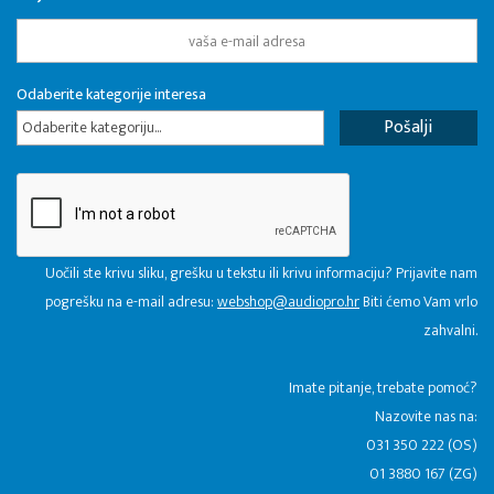
Odaberite kategorije interesa
Odaberite kategoriju...
Uočili ste krivu sliku, grešku u tekstu ili krivu informaciju? Prijavite nam
pogrešku na e-mail adresu:
webshop@audiopro.hr
Biti ćemo Vam vrlo
zahvalni.
​Imate pitanje, trebate pomoć?
Nazovite nas na:
031 350 222 (OS)
01 3880 167 (ZG)