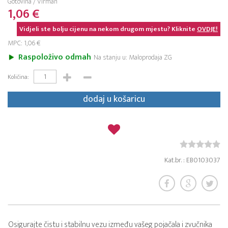
Gotovina / Virman
1,06 €
Vidjeli ste bolju cijenu na nekom drugom mjestu? Kliknite
OVDJE!
MPC: 1,06 €
Raspoloživo odmah
Na stanju u: Maloprodaja ZG
Količina:
dodaj u košaricu
Kat.br. : EB0103037
Osigurajte čistu i stabilnu vezu između vašeg pojačala i zvučnika