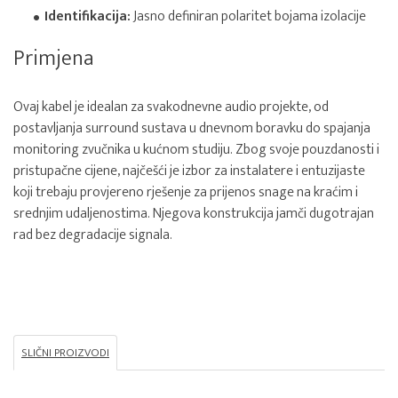
Identifikacija:
Jasno definiran polaritet bojama izolacije
Primjena
Ovaj kabel je idealan za svakodnevne audio projekte, od
postavljanja surround sustava u dnevnom boravku do spajanja
monitoring zvučnika u kućnom studiju. Zbog svoje pouzdanosti i
pristupačne cijene, najčešći je izbor za instalatere i entuzijaste
koji trebaju provjereno rješenje za prijenos snage na kraćim i
srednjim udaljenostima. Njegova konstrukcija jamči dugotrajan
rad bez degradacije signala.
SLIČNI PROIZVODI