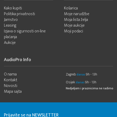
Kako kupiti
Košarica
Politika privatnosti
Moje narudžbe
Jamstvo
Moja lista želja
Leasing
Moje aukcije
Izjava o sigurnosti on-line
Moji podaci
plaćanja
Aukcije
AudioPro Info
O nama
Zagreb
9h - 13h
danas
Kontakt
Osijek
9h - 13h
danas
Novosti
Nedjeljom i praznicima ne radimo
Mapa sajta
Prijavite se na NEWSLETTER