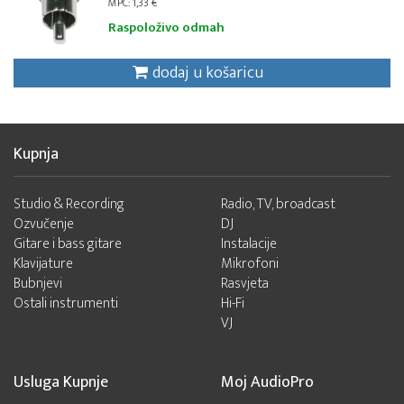
MPC: 1,33 €
Raspoloživo odmah
dodaj u košaricu
Kupnja
Studio & Recording
Radio, TV, broadcast
Ozvučenje
DJ
Gitare i bass gitare
Instalacije
Klavijature
Mikrofoni
Bubnjevi
Rasvjeta
Ostali instrumenti
Hi-Fi
VJ
Usluga Kupnje
Moj AudioPro