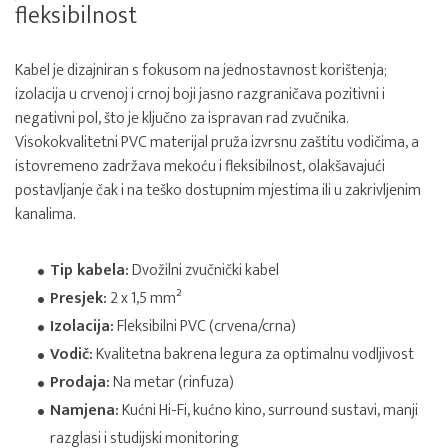
fleksibilnost
Kabel je dizajniran s fokusom na jednostavnost korištenja;
izolacija u crvenoj i crnoj boji jasno razgraničava pozitivni i
negativni pol, što je ključno za ispravan rad zvučnika.
Visokokvalitetni PVC materijal pruža izvrsnu zaštitu vodičima, a
istovremeno zadržava mekoću i fleksibilnost, olakšavajući
postavljanje čak i na teško dostupnim mjestima ili u zakrivljenim
kanalima.
Tip kabela:
Dvožilni zvučnički kabel
Presjek:
2 x 1,5 mm²
Izolacija:
Fleksibilni PVC (crvena/crna)
Vodič:
Kvalitetna bakrena legura za optimalnu vodljivost
Prodaja:
Na metar (rinfuza)
Namjena:
Kućni Hi-Fi, kućno kino, surround sustavi, manji
razglasi i studijski monitoring