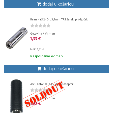
dodaj u košaricu
Rean NYS 240 L 3,5mm TRS ženski priključak
Gotovina / Virman
1,33 €
MPC: 1,33 €
Raspoloživo odmah
dodaj u košaricu
Accu-Cable AC-A-J6/RCA-M adapter
Gotovina / Virman
1,33 €