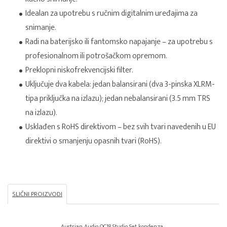
Idealan za upotrebu s ručnim digitalnim uređajima za
snimanje.
Radi na baterijsko ili fantomsko napajanje – za upotrebu s
profesionalnom ili potrošačkom opremom.
Preklopni niskofrekvencijski filter.
Uključuje dva kabela: jedan balansirani (dva 3-pinska XLRM-
tipa priključka na izlazu); jedan nebalansirani (3.5 mm TRS
na izlazu).
Usklađen s RoHS direktivom – bez svih tvari navedenih u EU
direktivi o smanjenju opasnih tvari (RoHS).
SLIČNI PROIZVODI
Austrian Audio OC18 Studio Set kondenza...