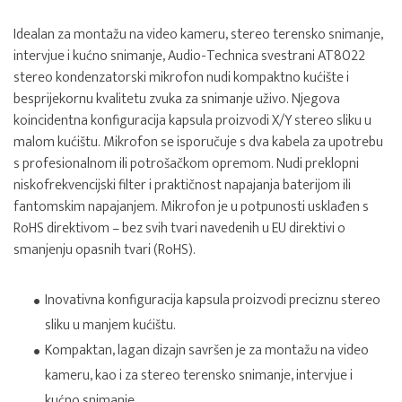
Idealan za montažu na video kameru, stereo terensko snimanje,
intervjue i kućno snimanje, Audio-Technica svestrani AT8022
stereo kondenzatorski mikrofon nudi kompaktno kućište i
besprijekornu kvalitetu zvuka za snimanje uživo. Njegova
koincidentna konfiguracija kapsula proizvodi X/Y stereo sliku u
malom kućištu. Mikrofon se isporučuje s dva kabela za upotrebu
s profesionalnom ili potrošačkom opremom. Nudi preklopni
niskofrekvencijski filter i praktičnost napajanja baterijom ili
fantomskim napajanjem. Mikrofon je u potpunosti usklađen s
RoHS direktivom – bez svih tvari navedenih u EU direktivi o
smanjenju opasnih tvari (RoHS).
Inovativna konfiguracija kapsula proizvodi preciznu stereo
sliku u manjem kućištu.
Kompaktan, lagan dizajn savršen je za montažu na video
kameru, kao i za stereo terensko snimanje, intervjue i
kućno snimanje.