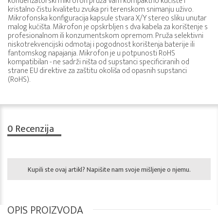
kondenzatorski mikrofon pruža Vam kompaktno kućište i
kristalno čistu kvalitetu zvuka pri terenskom snimanju uživo.
Mikrofonska konfiguracija kapsule stvara X/Y stereo sliku unutar
malog kućišta. Mikrofon je opskrbljen s dva kabela za korištenje s
profesionalnom ili konzumentskom opremom. Pruža selektivni
niskotrekvencijski odmotaj i pogodnost korištenja baterije ili
fantomskog napajanja. Mikrofon je u potpunosti RoHS
kompatibilan - ne sadrži ništa od supstanci specificiranih od
strane EU direktive za zaštitu okoliša od opasnih supstanci
(RoHS).
0
Recenzija
Kupili ste ovaj artikl? Napišite nam svoje mišljenje o njemu.
OPIS PROIZVODA