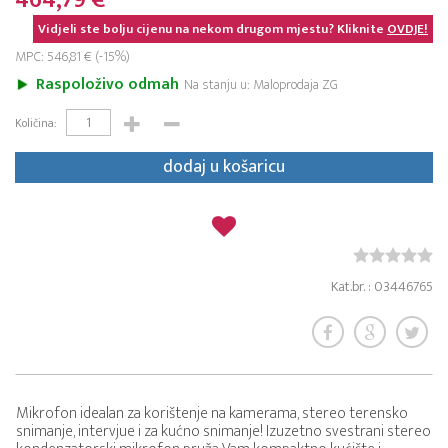
464,79 €
Vidjeli ste bolju cijenu na nekom drugom mjestu? Kliknite
OVDJE!
MPC: 546,81 € (-15%)
Raspoloživo odmah
Na stanju u: Maloprodaja ZG
Količina:
dodaj u košaricu
Kat.br. : 03446765
Mikrofon idealan za korištenje na kamerama, stereo terensko
snimanje, intervjue i za kućno snimanje! Izuzetno svestrani stereo