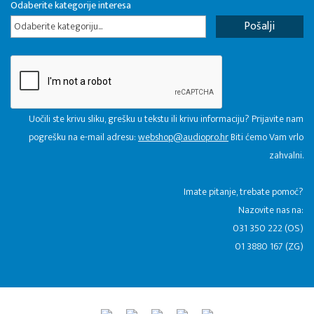
Odaberite kategorije interesa
Odaberite kategoriju...
Uočili ste krivu sliku, grešku u tekstu ili krivu informaciju? Prijavite nam
pogrešku na e-mail adresu:
webshop@audiopro.hr
Biti ćemo Vam vrlo
zahvalni.
​Imate pitanje, trebate pomoć?
Nazovite nas na:
031 350 222 (OS)
01 3880 167 (ZG)