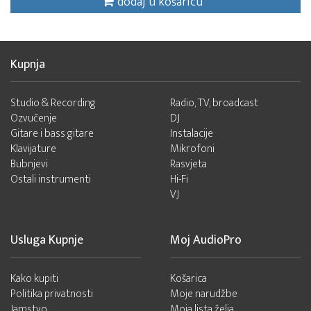
dodaj u košaricu
Kupnja
Studio & Recording
Radio, TV, broadcast
Ozvučenje
DJ
Gitare i bass gitare
Instalacije
Klavijature
Mikrofoni
Bubnjevi
Rasvjeta
Ostali instrumenti
Hi-Fi
VJ
Usluga Kupnje
Moj AudioPro
Kako kupiti
Košarica
Politika privatnosti
Moje narudžbe
Jamstvo
Moja lista želja