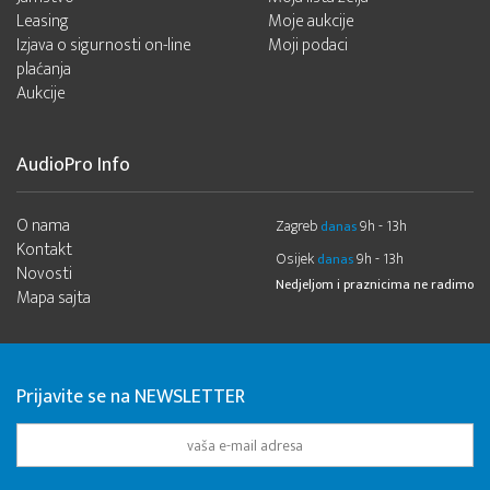
Leasing
Moje aukcije
Izjava o sigurnosti on-line
Moji podaci
plaćanja
Aukcije
AudioPro Info
O nama
Zagreb
9h - 13h
danas
Kontakt
Osijek
9h - 13h
danas
Novosti
Nedjeljom i praznicima ne radimo
Mapa sajta
Prijavite se na NEWSLETTER