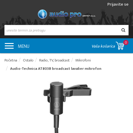
Prijavite se
0
MENU
Vaša košarica
Početna
Ostalo
Radio, TV, broadcast
Mikrofoni
Audio-Technica AT803B broadcast lavalier mikrofon