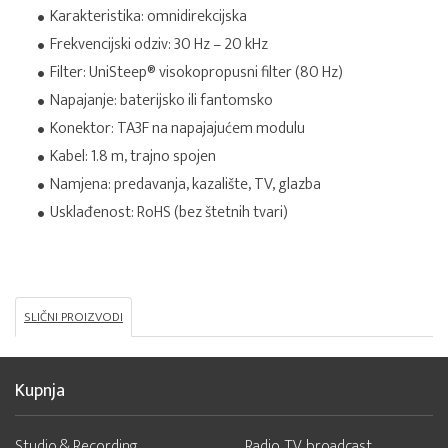
Karakteristika: omnidirekcijska
Frekvencijski odziv: 30 Hz – 20 kHz
Filter: UniSteep® visokopropusni filter (80 Hz)
Napajanje: baterijsko ili fantomsko
Konektor: TA3F na napajajućem modulu
Kabel: 1.8 m, trajno spojen
Namjena: predavanja, kazalište, TV, glazba
Usklađenost: RoHS (bez štetnih tvari)
SLIČNI PROIZVODI
Kupnja
Studio & Recording
Radio, TV, broadcast