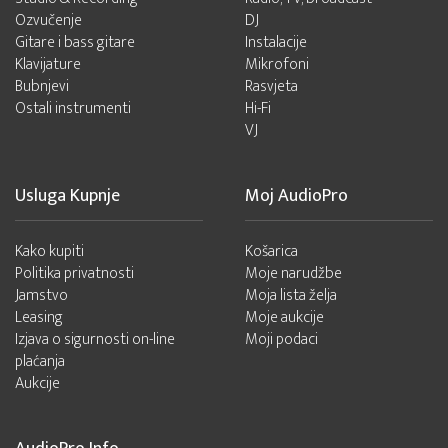
Ozvučenje
DJ
Gitare i bass gitare
Instalacije
Klavijature
Mikrofoni
Bubnjevi
Rasvjeta
Ostali instrumenti
Hi-Fi
VJ
Usluga Kupnje
Moj AudioPro
Kako kupiti
Košarica
Politika privatnosti
Moje narudžbe
Jamstvo
Moja lista želja
Leasing
Moje aukcije
Izjava o sigurnosti on-line
Moji podaci
plaćanja
Aukcije