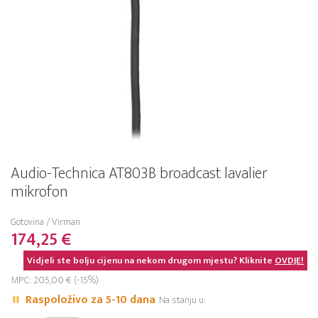
Audio-Technica AT803B broadcast lavalier
mikrofon
Gotovina / Virman
174,25 €
Vidjeli ste bolju cijenu na nekom drugom mjestu? Kliknite
OVDJE!
MPC: 205,00 € (-15%)
Raspoloživo za 5-10 dana
Na stanju u: