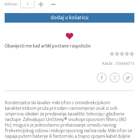
Količina:
dodaj u košaricu
Obavijesti me kad artikl postane raspoloživ
Kat.br. : 03446773
Kondenzatorski lavalier mikrofon s omnidirekcijskom
karakteristikom pruža prirodan i ravnomjeran zvuk iz svih
smjerova, idealan za predavanja, kazalište, televiziju i glazbene
nastupe. Zahvaljujući UniSteep® visokopropusnom filteru (80
Hz), moguće je jednostavno prebacivanje između ravnog
frekvencijskog odziva i niskopropusnog načina rada. Mikrofon se
napaja putem baterije ili fantomski, a trajno spojeni kabel duljine