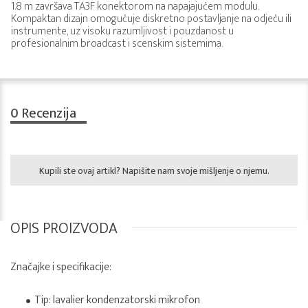
1.8 m završava TA3F konektorom na napajajućem modulu.
Kompaktan dizajn omogućuje diskretno postavljanje na odjeću ili
instrumente, uz visoku razumljivost i pouzdanost u
profesionalnim broadcast i scenskim sistemima.
0
Recenzija
Kupili ste ovaj artikl? Napišite nam svoje mišljenje o njemu.
OPIS PROIZVODA
Značajke i specifikacije:
Tip: lavalier kondenzatorski mikrofon