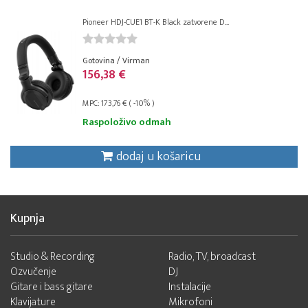
Pioneer HDJ-CUE1 BT-K Black zatvorene D...
Gotovina / Virman
156,38 €
MPC: 173,76 € ( -10% )
Raspoloživo odmah
dodaj u košaricu
Kupnja
Studio & Recording
Radio, TV, broadcast
Ozvučenje
DJ
Gitare i bass gitare
Instalacije
Klavijature
Mikrofoni