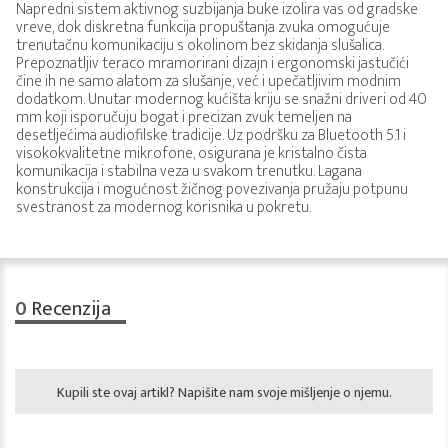
Napredni sistem aktivnog suzbijanja buke izolira vas od gradske
vreve, dok diskretna funkcija propuštanja zvuka omogućuje
trenutačnu komunikaciju s okolinom bez skidanja slušalica.
Prepoznatljiv teraco mramorirani dizajn i ergonomski jastučići
čine ih ne samo alatom za slušanje, već i upečatljivim modnim
dodatkom. Unutar modernog kućišta kriju se snažni driveri od 40
mm koji isporučuju bogat i precizan zvuk temeljen na
desetljećima audiofilske tradicije. Uz podršku za Bluetooth 5.1 i
visokokvalitetne mikrofone, osigurana je kristalno čista
komunikacija i stabilna veza u svakom trenutku. Lagana
konstrukcija i mogućnost žičnog povezivanja pružaju potpunu
svestranost za modernog korisnika u pokretu.
0
Recenzija
Kupili ste ovaj artikl? Napišite nam svoje mišljenje o njemu.