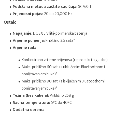
Podržana metoda zaštite sadržaja:
SCMS-T
Prijenosni pojas:
20 do 20,000 Hz
Ostalo
Napajanje:
DC 3.85 V litij-polimerska baterija
Vrijeme punjenja:
Približno 2.5 sata*
Vrijeme rada:
Kontinuirano vrijeme prijenosa (reprodukcija glazbe):
Maks. približno 60 sati (s uključenim Bluetoothom i
poništavanjem buke)*
Maks. približno 90 sati (s isključenim Bluetoothom i
poništavanjem buke)*
Težina (bez kabela):
Približno 258 g
Radna temperatura:
5°C do 40°C
Dodatna oprema: