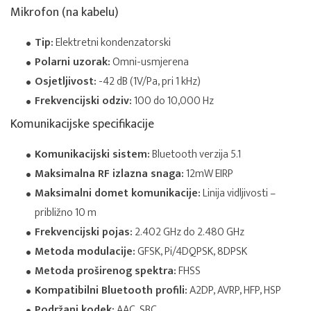
Mikrofon (na kabelu)
Tip:
Elektretni kondenzatorski
Polarni uzorak:
Omni-usmjerena
Osjetljivost:
-42 dB (1V/Pa, pri 1 kHz)
Frekvencijski odziv:
100 do 10,000 Hz
Komunikacijske specifikacije
Komunikacijski sistem:
Bluetooth verzija 5.1
Maksimalna RF izlazna snaga:
12mW EIRP
Maksimalni domet komunikacije:
Linija vidljivosti –
približno 10 m
Frekvencijski pojas:
2.402 GHz do 2.480 GHz
Metoda modulacije:
GFSK, Pi/4DQPSK, 8DPSK
Metoda proširenog spektra:
FHSS
Kompatibilni Bluetooth profili:
A2DP, AVRP, HFP, HSP
Podržani kodek:
AAC, SBC