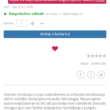
Vidjeli ste bolju cijenu na nekom drugom mjestu? Kliknite
OVDJE!
MPC: 136,00 € (-10%)
Raspoloživo odmah
Na stanju u: Maloprodaja ZG
Količina:
dodaj u košaricu
Kat.br. : 03447230
Unesite revoluciju u svoju svakodnevicu uz vrhunsku kombinaciju
ulične estetike i besprijekorne audio tehnologije. Nevjerojatna
autonomija baterije do 90 sati postavlja nove standarde slobode,
omogućujući vam tjedne slušanja bez razmišljanja o punjaču.