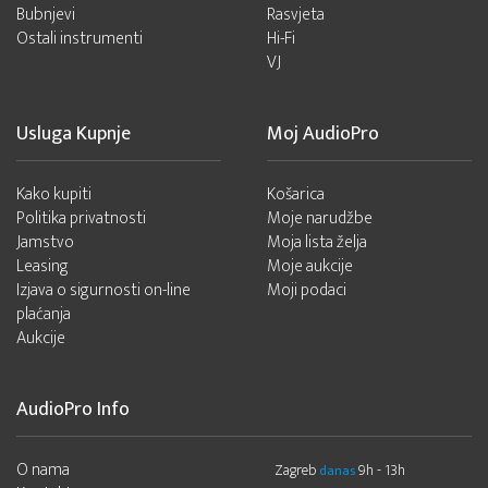
Bubnjevi
Rasvjeta
Ostali instrumenti
Hi-Fi
VJ
Usluga Kupnje
Moj AudioPro
Kako kupiti
Košarica
Politika privatnosti
Moje narudžbe
Jamstvo
Moja lista želja
Leasing
Moje aukcije
Izjava o sigurnosti on-line
Moji podaci
plaćanja
Aukcije
AudioPro Info
O nama
Zagreb
9h - 13h
danas