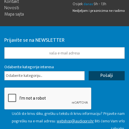
Kontakt
Osijek
9h - 13h
danas
Novosti
Nedjeljom i praznicima ne radimo
Mapa sajta
Prijavite se na NEWSLETTER
Odaberite kategorije interesa
Odaberite kategoriju...
Uočili ste krivu sliku, grešku u tekstu ili krivu informaciju? Prijavite nam
pogrešku na e-mail adresu:
webshop@audiopro.hr
Biti ćemo Vam vrlo
zahvalni.