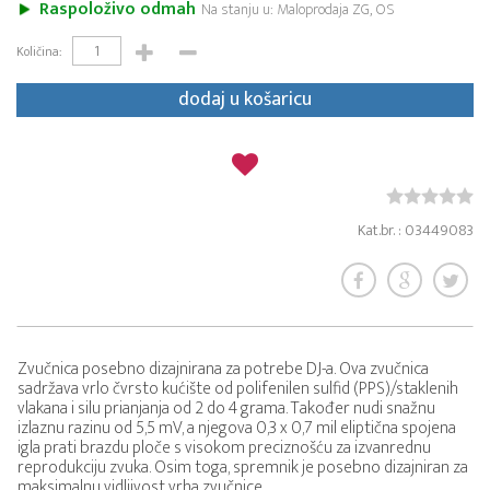
Raspoloživo odmah
Na stanju u: Maloprodaja ZG, OS
Količina:
dodaj u košaricu
Kat.br. : 03449083
Zvučnica posebno dizajnirana za potrebe DJ-a. Ova zvučnica
sadržava vrlo čvrsto kućište od polifenilen sulfid (PPS)/staklenih
vlakana i silu prianjanja od 2 do 4 grama. Također nudi snažnu
izlaznu razinu od 5,5 mV, a njegova 0,3 x 0,7 mil eliptična spojena
igla prati brazdu ploče s visokom preciznošću za izvanrednu
reprodukciju zvuka. Osim toga, spremnik je posebno dizajniran za
maksimalnu vidljivost vrha zvučnice.