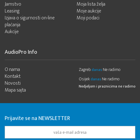
Jamstvo
Moja lista želja
Leasing
Moje aukcije
Izjava o sigurnosti on-line
Moji podaci
plaćanja
Aukcije
AudioPro Info
O nama
Zagreb
Ne radimo
danas
Kontakt
Osijek
Ne radimo
danas
Novosti
Nedjeljom i praznicima ne radimo
Mapa sajta
Prijavite se na NEWSLETTER