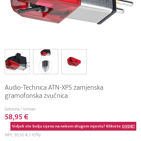
Audio-Technica ATN-XP5 zamjenska
gramofonska zvučnica
Gotovina / Virman
58,95 €
Vidjeli ste bolju cijenu na nekom drugom mjestu? Kliknite
OVDJE!
MPC: 65,50 € (-10%)