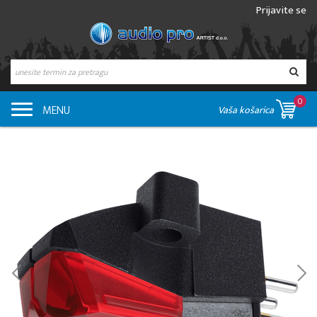
Prijavite se
0
MENU
Vaša košarica