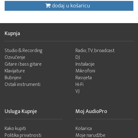
dodaj u košaricu
Kupnja
Studio & Recording
Radio, TV, broadcast
Ozvučenje
DJ
Gitare i bass gitare
Instalacije
Klavijature
Mikrofoni
Bubnjevi
Rasvjeta
Ostali instrumenti
Hi-Fi
VJ
Usluga Kupnje
Moj AudioPro
Kako kupiti
Košarica
Politika privatnosti
Moje narudžbe