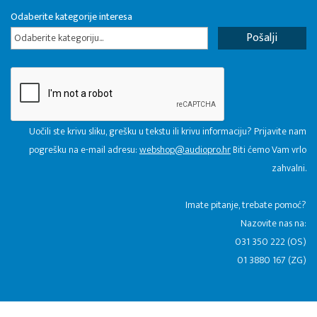
Odaberite kategorije interesa
Odaberite kategoriju...
Uočili ste krivu sliku, grešku u tekstu ili krivu informaciju? Prijavite nam
pogrešku na e-mail adresu:
webshop@audiopro.hr
Biti ćemo Vam vrlo
zahvalni.
​Imate pitanje, trebate pomoć?
Nazovite nas na:
031 350 222 (OS)
01 3880 167 (ZG)