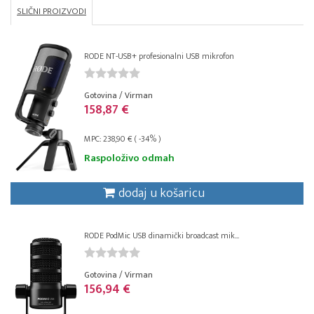
SLIČNI PROIZVODI
RODE NT-USB+ profesionalni USB mikrofon
Gotovina / Virman
158,87 €
MPC: 238,90 € ( -34% )
Raspoloživo odmah
dodaj u košaricu
RODE PodMic USB dinamički broadcast mik...
Gotovina / Virman
156,94 €