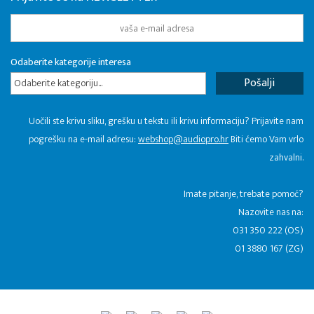
Odaberite kategorije interesa
Odaberite kategoriju...
Uočili ste krivu sliku, grešku u tekstu ili krivu informaciju? Prijavite nam
pogrešku na e-mail adresu:
webshop@audiopro.hr
Biti ćemo Vam vrlo
zahvalni.
​Imate pitanje, trebate pomoć?
Nazovite nas na:
031 350 222 (OS)
01 3880 167 (ZG)