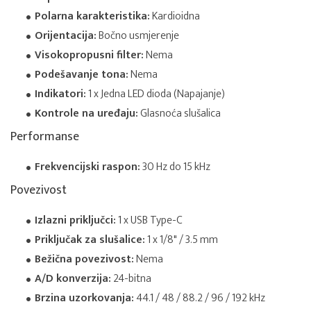
Polarna karakteristika:
Kardioidna
Orijentacija:
Bočno usmjerenje
Visokopropusni filter:
Nema
Podešavanje tona:
Nema
Indikatori:
1 x Jedna LED dioda (Napajanje)
Kontrole na uređaju:
Glasnoća slušalica
Performanse
Frekvencijski raspon:
30 Hz do 15 kHz
Povezivost
Izlazni priključci:
1 x USB Type-C
Priključak za slušalice:
1 x 1/8" / 3.5 mm
Bežična povezivost:
Nema
A/D konverzija:
24-bitna
Brzina uzorkovanja:
44.1 / 48 / 88.2 / 96 / 192 kHz