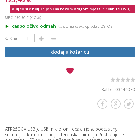
125,43 €
Vidjeli ste bolju cijenu na nekom drugom mjestu? Kliknite
OVDJE!
MPC: 139,36 € (-10%)
Raspoloživo odmah
Na stanju u: Maloprodaja ZG, OS
Količina:
dodaj u košaricu
Kat.br. : 03446030
ATR2500X-USB je USB mikrofon i idealan je za podcasting,
snimanje u kućnom studiju i terenska snimanja. Priključuje se