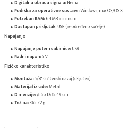
Digitalna obrada signala:
Nema
Podrška za operativne sustave:
Windows, macOS/OS X
Potreban RAM:
64 MB minimum
Dostupan priključak:
USB (neodređeno sučelje)
Napajanje
Napajanje putem sabirnice:
USB
Radni napon:
5 V
Fizičke karakteristike
Montaža:
5/8"-27 ženski navoj (uključen)
Materijal izrade:
Metal
Dimenzije:
ø: 5 x D: 15.49 cm
Težina:
365.72 g