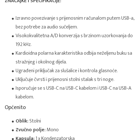
ZNAČAJKE I SPECIFIKACIJE:
Izravno povezivanje s prijenosnim računalom putem USB-a,
bez potrebe za audio sučeljem.
Visokokvalitetna A/D konverzija s brzinom uzorkovanja do
192 kHz.
Kardioidna polarna karakteristika odbija neželjenu buku sa
stražnjeg i okolnog dijela.
Ugrađeni priključak za slušalice i kontrola glasnoće.
Uključuje čvrsti i prijenosni stolni stalak s tri noge.
Isporučuje se s USB-C na USB-C kabelom i USB-C na USB-A
kabelom.
Općenito
Oblik:
Stolni
Zvučno polje:
Mono
Kapsula:
1 x Kondenzatorska