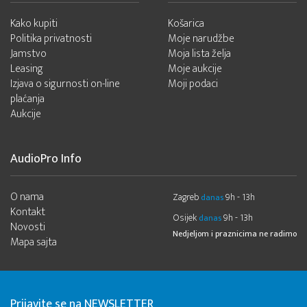
Kako kupiti
Košarica
Politika privatnosti
Moje narudžbe
Jamstvo
Moja lista želja
Leasing
Moje aukcije
Izjava o sigurnosti on-line
Moji podaci
plaćanja
Aukcije
AudioPro Info
O nama
Zagreb
9h - 13h
danas
Kontakt
Osijek
9h - 13h
danas
Novosti
Nedjeljom i praznicima ne radimo
Mapa sajta
Prijavite se na NEWSLETTER