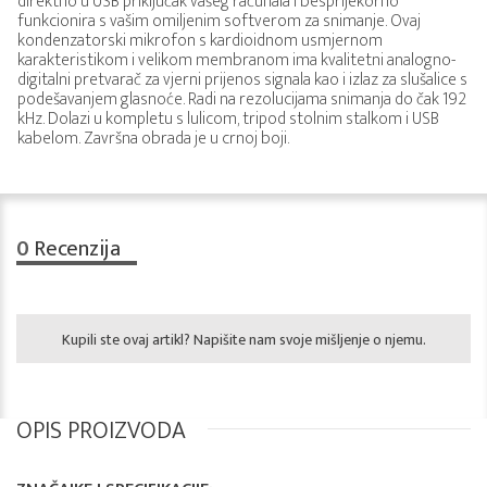
direktno u USB priključak vašeg računala i besprijekorno
funkcionira s vašim omiljenim softverom za snimanje. Ovaj
kondenzatorski mikrofon s kardioidnom usmjernom
karakteristikom i velikom membranom ima kvalitetni analogno-
digitalni pretvarač za vjerni prijenos signala kao i izlaz za slušalice s
podešavanjem glasnoće. Radi na rezolucijama snimanja do čak 192
kHz. Dolazi u kompletu s lulicom, tripod stolnim stalkom i USB
kabelom. Završna obrada je u crnoj boji.
0
Recenzija
Kupili ste ovaj artikl? Napišite nam svoje mišljenje o njemu.
OPIS PROIZVODA