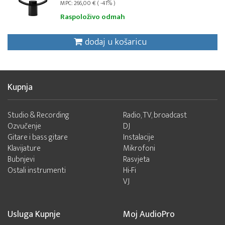
MPC: 266,00 € ( -41% )
Raspoloživo odmah
dodaj u košaricu
Kupnja
Studio & Recording
Radio, TV, broadcast
Ozvučenje
DJ
Gitare i bass gitare
Instalacije
Klavijature
Mikrofoni
Bubnjevi
Rasvjeta
Ostali instrumenti
Hi-Fi
VJ
Usluga Kupnje
Moj AudioPro