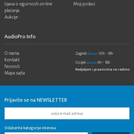
Izjava o sigurnosti on-line
Moji podaci
plaćanja
Aukcije
AudioPro Info
O nama
Zagreb
10h - 18h
danas
Kontakt
Osijek
9h - 18h
danas
Novosti
Nedjeljom i praznicima ne radimo
Mapa sajta
Prijavite se na NEWSLETTER
Odaberite kategorije interesa