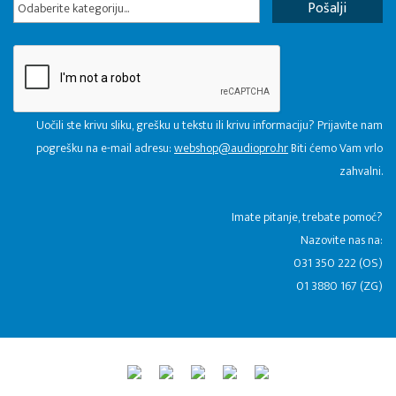
Odaberite kategoriju...
Uočili ste krivu sliku, grešku u tekstu ili krivu informaciju? Prijavite nam
pogrešku na e-mail adresu:
webshop@audiopro.hr
Biti ćemo Vam vrlo
zahvalni.
​Imate pitanje, trebate pomoć?
Nazovite nas na:
031 350 222 (OS)
01 3880 167 (ZG)