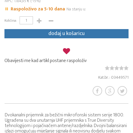
MPC: 1.184,95 € (-15%)
Raspoloživo za 5-10 dana
Na stanju u:
Količina:
dodaj u košaricu
Obavijesti me kad artikl postane raspoloživ
Kat.br. : 03449571
Dvokanalni prijemnik za bežični mikrofonski sistem serije 1800.
Ugrađena su dva unutarnja UHF prijemnika s True Diversity
tehnologijom i pojačivačem antene/razdjelnika. Dvojni balansirani
izlazi omogućuju miješanje signala ili neovisnu dodjelu svakom