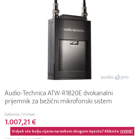
Audio-Technica ATW-R1820E dvokanalni
prijemnik za bežični mikrofonski sistem
Gotovina / Virman
1.007,21 €
Vidjeli ste bolju cijenu na nekom drugom mjestu? Kliknite
OVDJE!