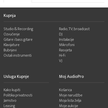
Kupnja
Studio & Recording
Radio, TV, broadcast
Ozvučenje
DJ
Gitare i bass gitare
Instalacije
Klavijature
Mikrofoni
Bubnjevi
Rasvjeta
Ostali instrumenti
Hi-Fi
VJ
Usluga Kupnje
Moj AudioPro
Kako kupiti
Košarica
Politika privatnosti
Moje narudžbe
Jamstvo
Moja lista želja
Leasing
Moje aukcije