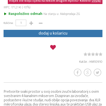
Vidjeli ste bolju cijenu na nekom drugom mjestu? Kliknite
OVDJE!
MPC: 171,21 € (-10%)
Raspoloživo odmah
Na stanju u: Maloprodaja ZG
Količina:
dodaj u košaricu
Kat.br. : HM10910
Pretvorite svaki prostor u svoj osobni zvučni laboratorij s ovim
svestranim 4-kanalnim mikserom. Dizajniran za izvođače,
podcastere i kućne studije, nudi obilje opcija povezivanja: dva XLR
mikrofonska ulaza, dva stereo linijska, aux te praktičan USB ulaz za