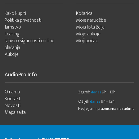
Kako kupiti
Košarica
Politika privatnosti
Moje narudžbe
Jamstvo
Moja lista želja
Leasing
Moje aukcije
Izjava o sigurnosti on-line
Moji podaci
plaćanja
Aukcije
AudioPro Info
O nama
Zagreb
9h - 13h
danas
Kontakt
Osijek
9h - 13h
danas
Novosti
Nedjeljom i praznicima ne radimo
Mapa sajta