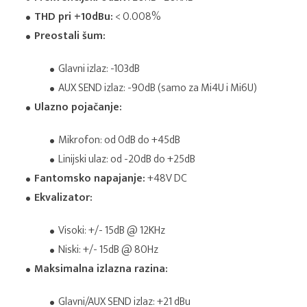
THD pri +10dBu:
< 0.008%
Preostali šum:
Glavni izlaz: -103dB
AUX SEND izlaz: -90dB (samo za Mi4U i Mi6U)
Ulazno pojačanje:
Mikrofon: od 0dB do +45dB
Linijski ulaz: od -20dB do +25dB
Fantomsko napajanje:
+48V DC
Ekvalizator:
Visoki: +/- 15dB @ 12KHz
Niski: +/- 15dB @ 80Hz
Maksimalna izlazna razina:
Glavni/AUX SEND izlaz: +21 dBu