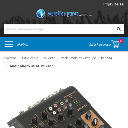
Prijavite se
0
MENU
Vaša košarica
Početna
Ozvučenje
Miksete
Rack i male miksete (do 16 kanala)
Audiophony Mi4U mikser