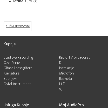
Težina:
0,78 kg
SLIČNI PROIZVODI
Kupnja
Studio & Recording
Radio, TV, broadcast
Ozvučenje
DJ
Gitare i bass gitare
Instalacije
Klavijature
Mikrofoni
Bubnjevi
Rasvjeta
Ostali instrumenti
Hi-Fi
VJ
Usluga Kupnje
Moj AudioPro