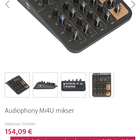
Audiophony Mi4U mikser
Gotovina / Virman
154,09 €