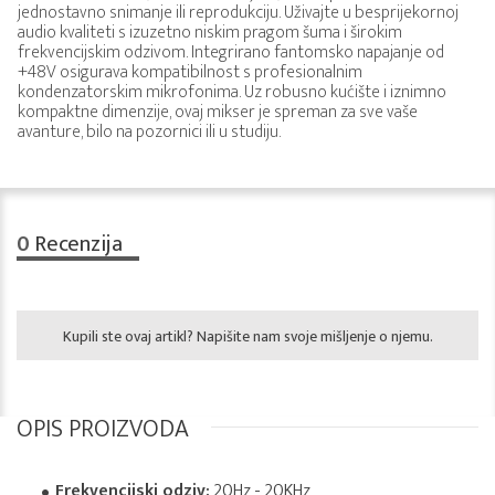
jednostavno snimanje ili reprodukciju. Uživajte u besprijekornoj
audio kvaliteti s izuzetno niskim pragom šuma i širokim
frekvencijskim odzivom. Integrirano fantomsko napajanje od
+48V osigurava kompatibilnost s profesionalnim
kondenzatorskim mikrofonima. Uz robusno kućište i iznimno
kompaktne dimenzije, ovaj mikser je spreman za sve vaše
avanture, bilo na pozornici ili u studiju.
0
Recenzija
Kupili ste ovaj artikl? Napišite nam svoje mišljenje o njemu.
OPIS PROIZVODA
Frekvencijski odziv:
20Hz - 20KHz