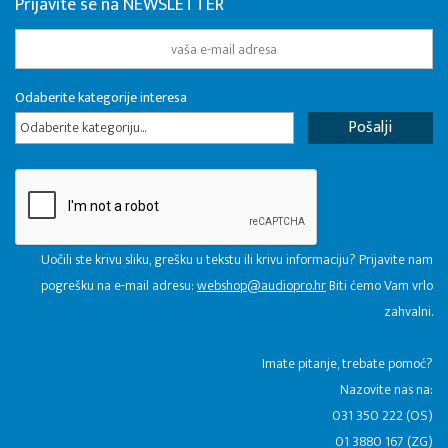
Prijavite se na NEWSLETTER
Odaberite kategorije interesa
Odaberite kategoriju...
Uočili ste krivu sliku, grešku u tekstu ili krivu informaciju? Prijavite nam
pogrešku na e-mail adresu:
webshop@audiopro.hr
Biti ćemo Vam vrlo
zahvalni.
​Imate pitanje, trebate pomoć?
Nazovite nas na:
031 350 222 (OS)
01 3880 167 (ZG)