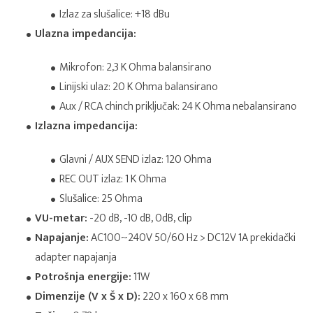
Izlaz za slušalice: +18 dBu
Ulazna impedancija:
Mikrofon: 2,3 K Ohma balansirano
Linijski ulaz: 20 K Ohma balansirano
Aux / RCA chinch priključak: 24 K Ohma nebalansirano
Izlazna impedancija:
Glavni / AUX SEND izlaz: 120 Ohma
REC OUT izlaz: 1 K Ohma
Slušalice: 25 Ohma
VU-metar:
-20 dB, -10 dB, 0dB, clip
Napajanje:
AC100~240V 50/60 Hz > DC12V 1A prekidački
adapter napajanja
Potrošnja energije:
11W
Dimenzije (V x Š x D):
220 x 160 x 68 mm