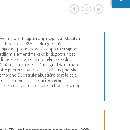
zveli neke od najpriznatijih svjetskih slušalica,
ne tradicije. Hi-X55 su okrugle slušalice
nja kao i prenosivost s sklopivim dizajnom
osjetljivim elementima kako bi dugotrajnost
ilimetarski drajver iz modela Hi-X sadrži
inženjeri i prije uspješno ugrađivali u razne
 poboljšani protok zraka i najjače magnetsko
 membrane. Dvostruka akustična zaštita daje
mor pri slušanju i pružajući povećanu
m kako u suvremenoj tako i u tradicionalnoj