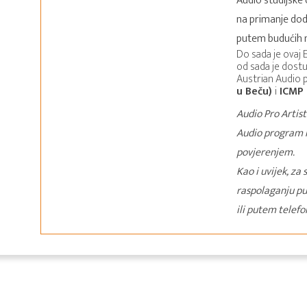
Audio studijske 
na primanje dod
putem budućih 
Do sada je ovaj
od sada je dostu
Austrian Audio 
u Beču)
i
ICMP 
Audio Pro Artist
Audio program n
povjerenjem.
Kao i uvijek, za
raspolaganju pu
ili putem telefo