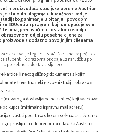
io & EDUcation program popusta od -20%
većih proizvođača studijske opreme Austrian
o je stalo do ulaganja u budućnost kad je
i studijskog snimanja u pitanju i povodom
i su EDUcation program koji omogućuje svim
čiteljima, predavačima i ostalom osoblju
 obrazovnom odjelu posebne cijene za
o proizvode s dodatno povoljnijim cijenama
 za ostvarivanje tog popusta? - Naravno, za početak
ste student ili obrazovna osoba, a uz narudžbu po
ma potrebno je dostaviti sljedeće:
ke kartice ili nekog sličnog dokumenta s kojim
hađate trenutno neki glazbeni studij ili obrazovni
za zvuk.
ac (mi Vam ga dostavljamo na zahtjev) koji sadržava:
 od kupca (minimalno ispravnu mail adresu).
ciju o zaštiti podataka s kojom se kupac slaže da se
mogu proslijediti odobrenom prodavaču Austrian