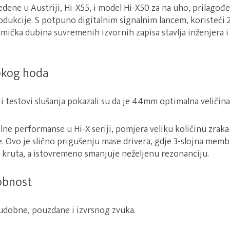
edene u Austriji, Hi-X55, i model Hi-X50 za na uho, prilago
dukcije. S potpuno digitalnim signalnim lancem, koristeći 24
amička dubina suvremenih izvornih zapisa stavlja inženjera 
okog hoda
 i testovi slušanja pokazali su da je 44mm optimalna veličina 
ne performanse u Hi-X seriji, pomjera veliku količinu zraka 
. Ovo je slično prigušenju mase drivera, gdje 3-slojna memb
e kruta, a istovremeno smanjuje neželjenu rezonanciju.
obnost
 udobne, pouzdane i izvrsnog zvuka.