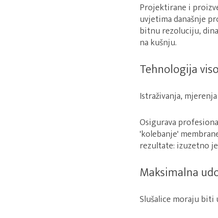
Projektirane i proizv
uvjetima današnje pro
bitnu rezoluciju, din
na kušnju.
Tehnologija vis
Istraživanja, mjerenja
Osigurava profesional
'kolebanje' membrane
rezultate: izuzetno j
Maksimalna ud
Slušalice moraju biti