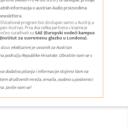
opreme (Audio Pro Artist d.o.o.) te da kupac pristaje
atnih informacija o austrian Audio proizvodima
newslettera.
 EDUcational program bio dostupan samo u Austriji, a
pan i kod nas. Prva dva velika partnera s kojima je
počeo surađivati su
SAE (Europski vodeći kampus
(Institut za suvremenu glazbu u Londonu).
 d.o.o. ekskluzivni je uvoznik za Austrian
a području Republike Hrvatske. Obratite nam se s
 sva dodatna pitanja i informacije stojimo Vam na
tem društvenih mreža, emaila, osobno u poslovnici
na. Javite nam se!