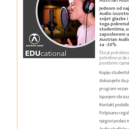
Austrian Aud
Jednom od naj
Audio izuzetn
svijet glazbe 
toga pokrenul
studentima, u
zaposlenom u
Austrian Audi
za -20%.
Što je potrebno
potrebno je da 
posebnim cijena
Kopiju students
dokazujete da po
program vezan 
Ispunjeni obraz
Kontakt podatke
Potpisanu regula
njegovi podaci 