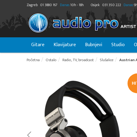
Zagreb
01 3880 167
Danas
10h - 18h
Osijek
031 350 222
Danas
9h
Gitare
Klavijature
Bubnjevi
Studio
O
Početna
Ostalo
Radio, TV, broadcast
Slušalice
Austrian 
H