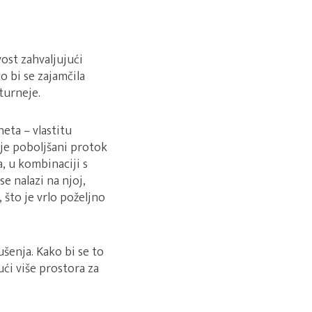
ost zahvaljujući
o bi se zajamčila
turneje.
eta – vlastitu
je poboljšani protok
, u kombinaciji s
 nalazi na njoj,
 što je vrlo poželjno
ušenja. Kako bi se to
ući više prostora za