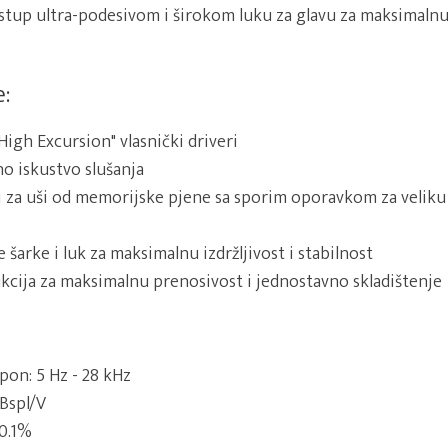
ristup ultra-podesivom i širokom luku za glavu za maksimal
:
High Excursion" vlasnički driveri
o iskustvo slušanja
i za uši od memorijske pjene sa sporim oporavkom za velik
šarke i luk za maksimalnu izdržljivost i stabilnost
kcija za maksimalnu prenosivost i jednostavno skladištenje
pon: 5 Hz - 28 kHz
dBspl/V
 0.1%