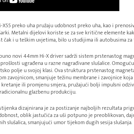
i-X55 preko uha pružaju udobnost preko uha, kao i prenosiv
rki. Metalni dijelovi koriste se za sve kritične elemente kak
t čak i u teškim uvjetima, bilo u studijima ili autobusima za 
tpuno novi 44mm Hi-X driver sadrži sistem prstenastog magn
u prošlosti ugrađena u razne nagrađivane slušalice. Omoguću
tsko polje u svojoj klasi. Ova struktura prstenastog magneta
m zavojnicom, smanjuje težinu membrane i zavojnice koja se
kretanje ili promjenu smjera, pružajući bolji impulsni odziv,
tradicionalnu glazbenu produkciju.
tijenka dizajnirana je za postizanje najboljih rezultata prig
dobnost, oblik jastučića za uši potpuno je preoblikovan, daj
ih slušalica, smanjujući umor tijekom dugih sesija slušanja.