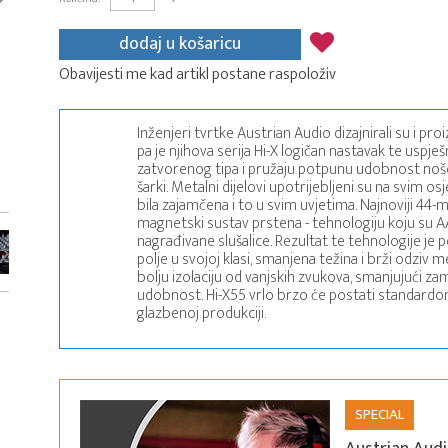
dodaj u košaricu
Obavijesti me kad artikl postane raspoloživ
Inženjeri tvrtke Austrian Audio dizajnirali su i proi
pa je njihova serija Hi-X logičan nastavak te uspješ
zatvorenog tipa i pružaju potpunu udobnost noše
šarki. Metalni dijelovi upotrijebljeni su na svim 
bila zajamčena i to u svim uvjetima. Najnoviji 44-m
magnetski sustav prstena - tehnologiju koju su AA 
nagrađivane slušalice. Rezultat te tehnologije je
polje u svojoj klasi, smanjena težina i brži odziv
bolju izolaciju od vanjskih zvukova, smanjujući za
udobnost. Hi-X55 vrlo brzo će postati standardo
glazbenoj produkciji.
SPECIAL