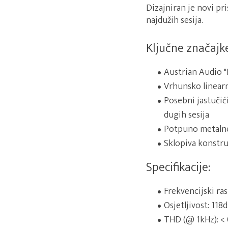
Dizajniran je novi p
najdužih sesija.
Ključne značajke
Austrian Audio "
Vrhunsko linearn
Posebni jastučić
dugih sesija
Potpuno metalne 
Sklopiva konstru
Specifikacije:
Frekvencijski ras
Osjetljivost: 118
THD (@ 1kHz): <