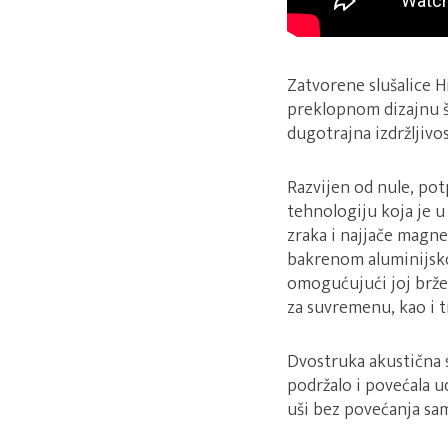
Zatvorene slušalice H
preklopnom dizajnu ša
dugotrajna izdržljivos
Razvijen od nule, po
tehnologiju koja je 
zraka i najjače magne
bakrenom aluminijsko
omogućujući joj brže 
za suvremenu, kao i 
Dvostruka akustična s
podržalo i povećala u
uši bez povećanja sam