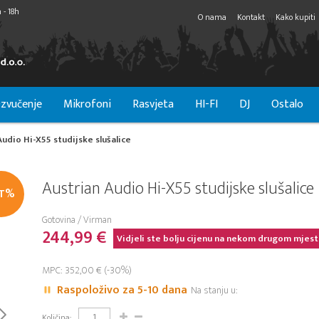
 - 18h
O nama
Kontakt
Kako kupiti
zvučenje
Mikrofoni
Rasvjeta
HI-FI
DJ
Ostalo
Audio Hi-X55 studijske slušalice
Austrian Audio Hi-X55 studijske slušalice
IT%
Gotovina / Virman
244,99 €
Vidjeli ste bolju cijenu na nekom drugom mjest
MPC: 352,00 € (-30%)
Raspoloživo za 5-10 dana
Na stanju u:
Količina: