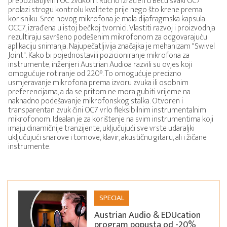
prepoznatljivim OC zvukom. Ručno izrađen u Beču svaki OC7
prolazi strogu kontrolu kvalitete prije nego što krene prema
korisniku. Srce novog mikrofona je mala dijafragmska kapsula
OCC7, izrađena u istoj bečkoj tvornici. Vlastiti razvoj i proizvodnja
rezultiraju savršeno podešenim mikrofonom za odgovarajuću
aplikaciju snimanja. Najupečatljivija značajka je mehanizam "Swivel
Joint". Kako bi pojednostavili pozicioniranje mikrofona za
instrumente, inženjeri Austrian Audioa razvili su ovjes koji
omogućuje rotiranje od 220°. To omogućuje precizno
usmjeravanje mikrofona prema izvoru zvuka ili osobnim
preferencijama, a da se pritom ne mora gubiti vrijeme na
naknadno podešavanje mikrofonskog stalka. Otvoren i
transparentan zvuk čini OC7 vrlo fleksibilnim instrumentalnim
mikrofonom. Idealan je za korištenje na svim instrumentima koji
imaju dinamičnije tranzijente, uključujući sve vrste udaraljki
uključujući snarove i tomove, klavir, akustičnu gitaru, ali i žičane
instrumente.
SPECIAL
Austrian Audio & EDUcation
program popusta od -20%