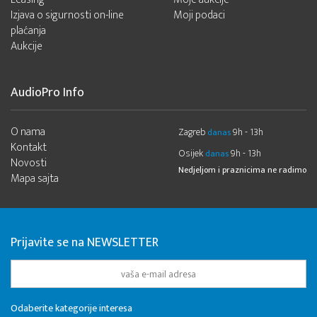
Izjava o sigurnosti on-line
Moji podaci
plaćanja
Aukcije
AudioPro Info
O nama
Zagreb
9h - 13h
danas
Kontakt
Osijek
9h - 13h
danas
Novosti
Nedjeljom i praznicima ne radimo
Mapa sajta
Prijavite se na NEWSLETTER
Odaberite kategorije interesa