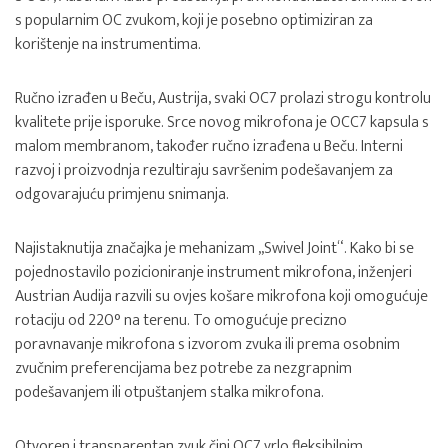
s popularnim OC zvukom, koji je posebno optimiziran za
korištenje na instrumentima.
Ručno izrađen u Beču, Austrija, svaki OC7 prolazi strogu kontrolu
kvalitete prije isporuke. Srce novog mikrofona je OCC7 kapsula s
malom membranom, također ručno izrađena u Beču. Interni
razvoj i proizvodnja rezultiraju savršenim podešavanjem za
odgovarajuću primjenu snimanja.
Najistaknutija značajka je mehanizam „Swivel Joint“. Kako bi se
pojednostavilo pozicioniranje instrument mikrofona, inženjeri
Austrian Audija razvili su ovjes košare mikrofona koji omogućuje
rotaciju od 220° na terenu. To omogućuje precizno
poravnavanje mikrofona s izvorom zvuka ili prema osobnim
zvučnim preferencijama bez potrebe za nezgrapnim
podešavanjem ili otpuštanjem stalka mikrofona.
Otvoren i transparentan zvuk čini OC7 vrlo fleksibilnim