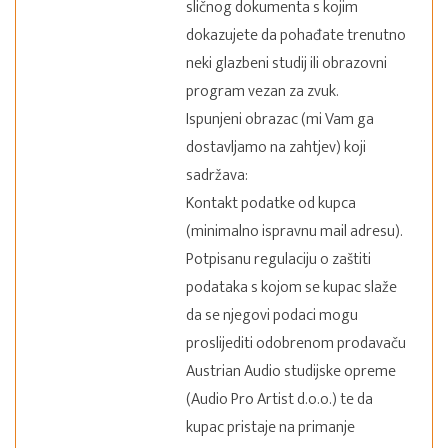
sličnog dokumenta s kojim
dokazujete da pohađate trenutno
neki glazbeni studij ili obrazovni
program vezan za zvuk.
Ispunjeni obrazac (mi Vam ga
dostavljamo na zahtjev) koji
sadržava:
Kontakt podatke od kupca
(minimalno ispravnu mail adresu).
Potpisanu regulaciju o zaštiti
podataka s kojom se kupac slaže
da se njegovi podaci mogu
proslijediti odobrenom prodavaču
Austrian Audio studijske opreme
(Audio Pro Artist d.o.o.) te da
kupac pristaje na primanje