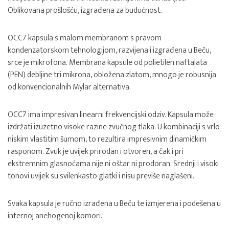
Oblikovana prošlošću, izgrađena za budućnost.
OCC7 kapsula s malom membranom s pravom
kondenzatorskom tehnologijom, razvijena i izgrađena u Beču,
srce je mikrofona. Membrana kapsule od polietilen naftalata
(PEN) debljine tri mikrona, obložena zlatom, mnogo je robusnija
od konvencionalnih Mylar alternativa.
OCC7 ima impresivan linearni frekvencijski odziv. Kapsula može
izdržati izuzetno visoke razine zvučnog tlaka. U kombinaciji s vrlo
niskim vlastitim šumom, to rezultira impresivnim dinamičkim
rasponom. Zvuk je uvijek prirodan i otvoren, a čak i pri
ekstremnim glasnoćama nije ni oštar ni prodoran. Srednji i visoki
tonovi uvijek su svilenkasto glatki i nisu previše naglašeni.
Svaka kapsula je ručno izrađena u Beču te izmjerena i podešena u
internoj anehogenoj komori.