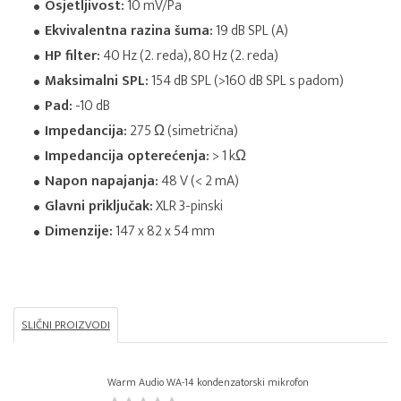
Osjetljivost:
10 mV/Pa
Ekvivalentna razina šuma:
19 dB SPL (A)
HP filter:
40 Hz (2. reda), 80 Hz (2. reda)
Maksimalni SPL:
154 dB SPL (>160 dB SPL s padom)
Pad:
-10 dB
Impedancija:
275 Ω (simetrična)
Impedancija opterećenja:
> 1 kΩ
Napon napajanja:
48 V (< 2 mA)
Glavni priključak:
XLR 3-pinski
Dimenzije:
147 x 82 x 54 mm
SLIČNI PROIZVODI
Warm Audio WA-14 kondenzatorski mikrofon