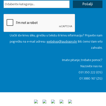
Odaberite kategoriju...
Uočili ste krivu sliku, grešku u tekstu ili krivu informaciju? Prijavite nam
pogrešku na e-mail adresu:
webshop@audiopro.hr
Biti ćemo Vam vrlo
zahvalni.
​Imate pitanje, trebate pomoć?
Nazovite nas na:
031 350 222 (OS)
01 3880 167 (ZG)