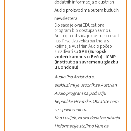
dodatnih informacija o austrian
Audio proizvodima putem budućih
newslettera.
Do sada je ovaj EDUcational
program bio dostupan samo u
Austriji, a od sada je dostupan i kod
nas. Prva dva velika partnera s
kojima je Austrian Audio počeo
surađivati su
SAE (Europski
vodeći kampus u Beču)
i
ICMP
(Institut za suvremenu glazbu
u Londonu).
Audio Pro Artist d.o.o.
ekskluzivni je uvoznik za Austrian
Audio program na području
Republike Hrvatske. Obratite nam
se s povjerenjem.
Kao i uvijek, za sva dodatna pitanja
i informacije stojimo Vam na