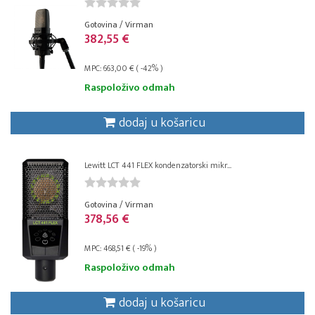
Gotovina / Virman
382,55 €
MPC: 663,00 € ( -42% )
Raspoloživo odmah
dodaj u košaricu
Lewitt LCT 441 FLEX kondenzatorski mikr...
Gotovina / Virman
378,56 €
MPC: 468,51 € ( -19% )
Raspoloživo odmah
dodaj u košaricu