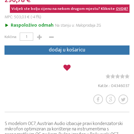
296,78 €
Vidjeli ste bolju cijenu na nekom drugom mjestu? Kliknite
OVDJE!
MPC: 503,03 € (-41%)
Raspoloživo odmah
Na stanju u: Maloprodaja ZG
Količina:
dodaj u košaricu
Kat.br. : 04346037
S modelom OC7, Austrian Audio izbacuje pravi kondenzatorski
mikrofon optimiziran za korištenje na instrumentima s