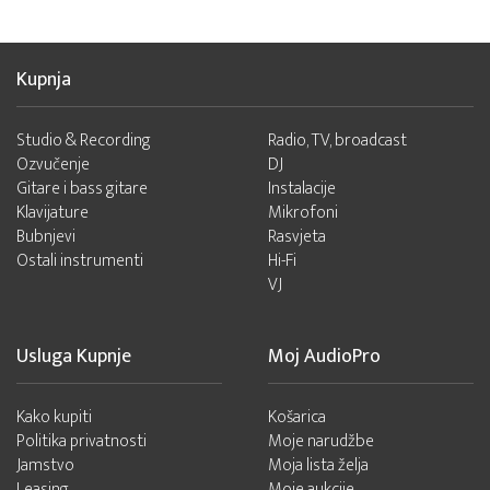
Kupnja
Studio & Recording
Radio, TV, broadcast
Ozvučenje
DJ
Gitare i bass gitare
Instalacije
Klavijature
Mikrofoni
Bubnjevi
Rasvjeta
Ostali instrumenti
Hi-Fi
VJ
Usluga Kupnje
Moj AudioPro
Kako kupiti
Košarica
Politika privatnosti
Moje narudžbe
Jamstvo
Moja lista želja
Leasing
Moje aukcije