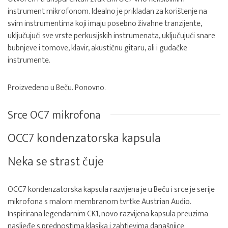
instrument mikrofonom. Idealno je prikladan za korištenje na
svim instrumentima koji imaju posebno živahne tranzijente,
uključujući sve vrste perkusijskih instrumenata, uključujući snare
bubnjeve i tomove, klavir, akustičnu gitaru, ali i gudačke
instrumente.
Proizvedeno u Beču. Ponovno.
Srce OC7 mikrofona
OCC7 kondenzatorska kapsula
Neka se strast čuje
OCC7 kondenzatorska kapsula razvijena je u Beču i srce je serije
mikrofona s malom membranom tvrtke Austrian Audio.
Inspirirana legendarnim CK1, novo razvijena kapsula preuzima
nasljeđe s prednostima klasika i zahtjevima današnjice.