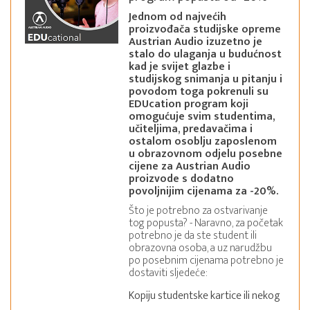
Jednom od najvećih
proizvođača studijske opreme
Austrian Audio izuzetno je
stalo do ulaganja u budućnost
kad je svijet glazbe i
studijskog snimanja u pitanju i
povodom toga pokrenuli su
EDUcation program koji
omogućuje svim studentima,
učiteljima, predavačima i
ostalom osoblju zaposlenom
u obrazovnom odjelu posebne
cijene za Austrian Audio
proizvode s dodatno
povoljnijim cijenama za -20%.
Što je potrebno za ostvarivanje
tog popusta? - Naravno, za početak
potrebno je da ste student ili
obrazovna osoba, a uz narudžbu
po posebnim cijenama potrebno je
dostaviti sljedeće:
Kopiju studentske kartice ili nekog