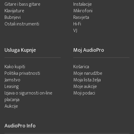
Gitare i bass gitare
Instalacije
Klavijature
Mikrofoni
Bubnjevi
Rasvjeta
Ostali instrumenti
Hi-Fi
VJ
Usluga Kupnje
Moj AudioPro
Kako kupiti
Košarica
Politika privatnosti
Moje narudžbe
Jamstvo
Moja lista želja
Leasing
Moje aukcije
Izjava o sigurnosti on-line
Moji podaci
plaćanja
Aukcije
AudioPro Info