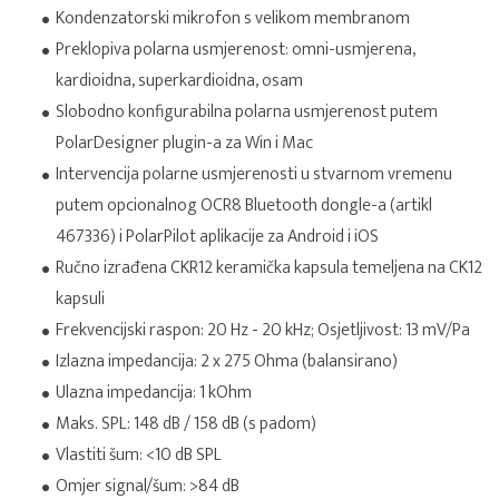
Kondenzatorski mikrofon s velikom membranom
Preklopiva polarna usmjerenost: omni-usmjerena,
kardioidna, superkardioidna, osam
Slobodno konfigurabilna polarna usmjerenost putem
PolarDesigner plugin-a za Win i Mac
Intervencija polarne usmjerenosti u stvarnom vremenu
putem opcionalnog OCR8 Bluetooth dongle-a (artikl
467336) i PolarPilot aplikacije za Android i iOS
Ručno izrađena CKR12 keramička kapsula temeljena na CK12
kapsuli
Frekvencijski raspon: 20 Hz - 20 kHz; Osjetljivost: 13 mV/Pa
Izlazna impedancija: 2 x 275 Ohma (balansirano)
Ulazna impedancija: 1 kOhm
Maks. SPL: 148 dB / 158 dB (s padom)
Vlastiti šum: <10 dB SPL
Omjer signal/šum: >84 dB