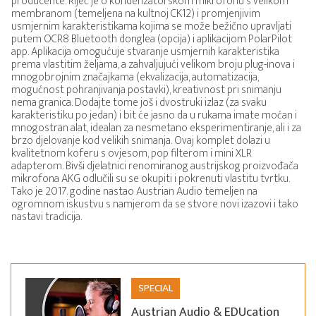
producente. Riječ je o kondenzatorskom mikrofonu s velikom
membranom (temeljena na kultnoj CK12) i promjenjivim
usmjernim karakteristikama kojima se može bežično upravljati
putem OCR8 Bluetooth donglea (opcija) i aplikacijom PolarPilot
app. Aplikacija omogućuje stvaranje usmjernih karakteristika
prema vlastitim željama, a zahvaljujući velikom broju plug-inova i
mnogobrojnim značajkama (ekvalizacija, automatizacija,
mogućnost pohranjivanja postavki), kreativnost pri snimanju
nema granica. Dodajte tome još i dvostruki izlaz (za svaku
karakteristiku po jedan) i bit će jasno da u rukama imate moćan i
mnogostran alat, idealan za nesmetano eksperimentiranje, ali i za
brzo djelovanje kod velikih snimanja. Ovaj komplet dolazi u
kvalitetnom koferu s ovjesom, pop filterom i mini XLR
adapterom. Bivši djelatnici renomiranog austrijskog proizvođača
mikrofona AKG odlučili su se okupiti i pokrenuti vlastitu tvrtku.
Tako je 2017. godine nastao Austrian Audio temeljen na
ogromnom iskustvu s namjerom da se stvore novi izazovi i tako
nastavi tradicija.
SPECIAL
Austrian Audio & EDUcation