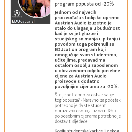
program popusta od -20%
Jednom od najvećih
proizvođača studijske opreme
Austrian Audio izuzetno je
stalo do ulaganja u budućnost
kad je svijet glazbe i
studijskog snimanja u pitanju i
povodom toga pokrenuli su
EDUcation program koji
omogućuje svim studentima,
učiteljima, predavačima i
ostalom osoblju zaposlenom
u obrazovnom odjelu posebne
cijene za Austrian Audio
proizvode s dodatno
povoljnijim cijenama za -20%.
Što je potrebno za ostvarivanje
tog popusta? - Naravno, za početak
potrebno je da ste student ili
obrazovna osoba, a uz narudžbu
po posebnim cijenama potrebno je
dostaviti sljedeće:
Kopiju studentske kartice ili nekog