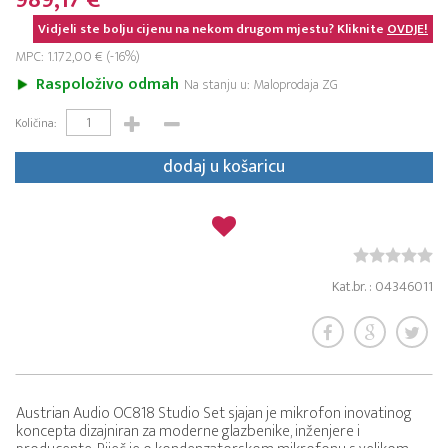
989,17 €
Vidjeli ste bolju cijenu na nekom drugom mjestu? Kliknite
OVDJE!
MPC: 1.172,00 € (-16%)
Raspoloživo odmah
Na stanju u: Maloprodaja ZG
Količina:
dodaj u košaricu
Kat.br. : 04346011
Austrian Audio OC818 Studio Set sjajan je mikrofon inovatinog
koncepta dizajniran za moderne glazbenike, inženjere i