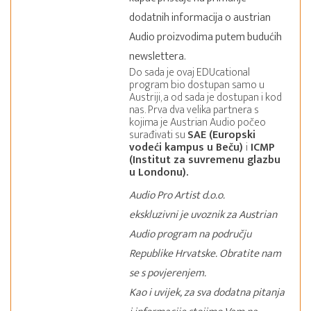
dodatnih informacija o austrian
Audio proizvodima putem budućih
newslettera.
Do sada je ovaj EDUcational
program bio dostupan samo u
Austriji, a od sada je dostupan i kod
nas. Prva dva velika partnera s
kojima je Austrian Audio počeo
surađivati su
SAE (Europski
vodeći kampus u Beču)
i
ICMP
(Institut za suvremenu glazbu
u Londonu).
Audio Pro Artist d.o.o.
ekskluzivni je uvoznik za Austrian
Audio program na području
Republike Hrvatske. Obratite nam
se s povjerenjem.
Kao i uvijek, za sva dodatna pitanja