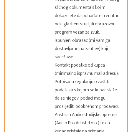
sličnog dokumenta s kojim
dokazujete da pohađate trenutno
neki glazbeni studij ili obrazovni
program vezan za zvuk.
Ispunjeni obrazac (mi Vam ga
dostavljamo na zahtjev) koji
sadržava:
Kontakt podatke od kupca
(minimalno ispravnu mail adresu).
Potpisanu regulaciju o zaštiti
podataka s kojom se kupac slaže
da se njegovi podaci mogu
proslijediti odobrenom prodavaču
Austrian Audio studijske opreme
(Audio Pro Artist d.o.o.) te da
kupac pristaje na primanje