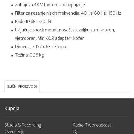
Zahtijeva 48 V fantomsko napajanje
Filter za rezanje niskih frekvencija: 40 Hz, 80 Hz i 160 Hz
Pad: -10 dB i -20 dB
Uključuje shock mount nosač, stezaljku za mikrofon,
vjetrobran, Mini-XLR adapter i kofer
Dimenzije: 157 x 63 x 35 mm
Težina: 0,36 kg
SLIČNI PROIZVODI
Kupnja
Studio & Recording
Radio, TV, broadcast
Ozvučenje
DJ