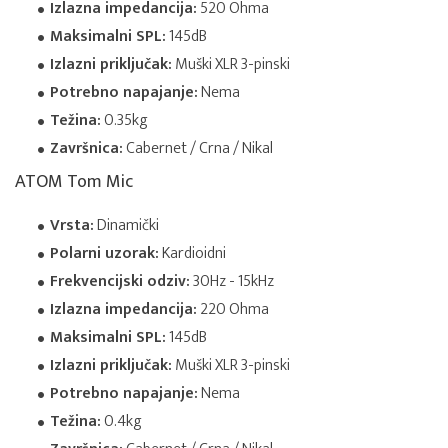
Izlazna impedancija:
520 Ohma
Maksimalni SPL:
145dB
Izlazni priključak:
Muški XLR 3-pinski
Potrebno napajanje:
Nema
Težina:
0.35kg
Završnica:
Cabernet / Crna / Nikal
ATOM Tom Mic
Vrsta:
Dinamički
Polarni uzorak:
Kardioidni
Frekvencijski odziv:
30Hz - 15kHz
Izlazna impedancija:
220 Ohma
Maksimalni SPL:
145dB
Izlazni priključak:
Muški XLR 3-pinski
Potrebno napajanje:
Nema
Težina:
0.4kg