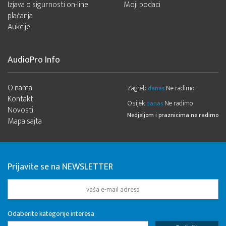
Izjava o sigurnosti on-line
Moji podaci
plaćanja
Aukcije
AudioPro Info
O nama
Zagreb
Ne radimo
danas
Kontakt
Osijek
Ne radimo
danas
Novosti
Nedjeljom i praznicima ne radimo
Mapa sajta
Prijavite se na NEWSLETTER
Odaberite kategorije interesa