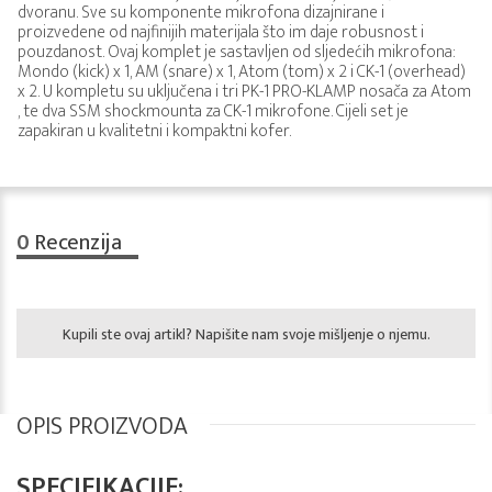
dvoranu. Sve su komponente mikrofona dizajnirane i
proizvedene od najfinijih materijala što im daje robusnost i
pouzdanost. Ovaj komplet je sastavljen od sljedećih mikrofona:
Mondo (kick) x 1, AM (snare) x 1, Atom (tom) x 2 i CK-1 (overhead)
x 2. U kompletu su uključena i tri PK-1 PRO-KLAMP nosača za Atom
, te dva SSM shockmounta za CK-1 mikrofone. Cijeli set je
zapakiran u kvalitetni i kompaktni kofer.
0
Recenzija
Kupili ste ovaj artikl? Napišite nam svoje mišljenje o njemu.
OPIS PROIZVODA
SPECIFIKACIJE: