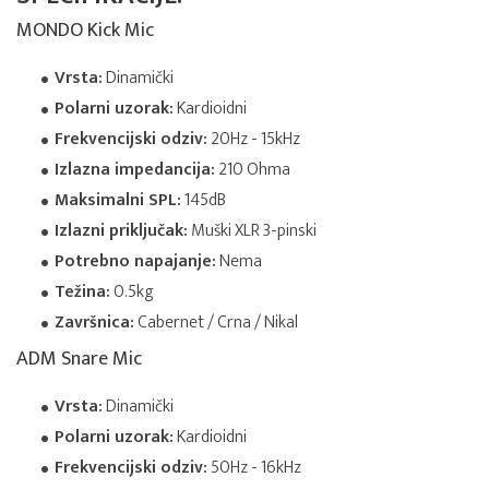
MONDO Kick Mic
Vrsta:
Dinamički
Polarni uzorak:
Kardioidni
Frekvencijski odziv:
20Hz - 15kHz
Izlazna impedancija:
210 Ohma
Maksimalni SPL:
145dB
Izlazni priključak:
Muški XLR 3-pinski
Potrebno napajanje:
Nema
Težina:
0.5kg
Završnica:
Cabernet / Crna / Nikal
ADM Snare Mic
Vrsta:
Dinamički
Polarni uzorak:
Kardioidni
Frekvencijski odziv:
50Hz - 16kHz