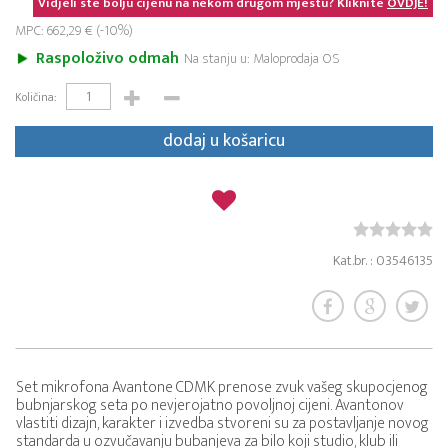
Vidjeli ste bolju cijenu na nekom drugom mjestu? Kliknite
OVDJE!
MPC: 662,29 € (-10%)
Raspoloživo odmah
Na stanju u: Maloprodaja OS
Količina:
dodaj u košaricu
Kat.br. : 03546135
Set mikrofona Avantone CDMK prenose zvuk vašeg skupocjenog
bubnjarskog seta po nevjerojatno povoljnoj cijeni. Avantonov
vlastiti dizajn, karakter i izvedba stvoreni su za postavljanje novog
standarda u ozvučavanju bubanjeva za bilo koji studio, klub ili