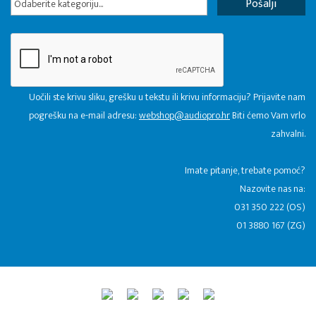
Odaberite kategoriju...
Uočili ste krivu sliku, grešku u tekstu ili krivu informaciju? Prijavite nam
pogrešku na e-mail adresu:
webshop@audiopro.hr
Biti ćemo Vam vrlo
zahvalni.
​Imate pitanje, trebate pomoć?
Nazovite nas na:
031 350 222 (OS)
01 3880 167 (ZG)