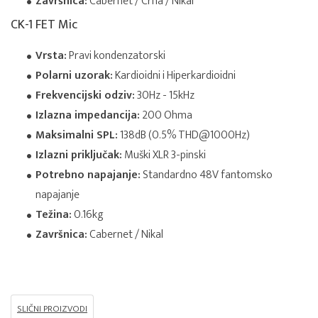
Završnica:
Cabernet / Crna / Nikal
CK-1 FET Mic
Vrsta:
Pravi kondenzatorski
Polarni uzorak:
Kardioidni i Hiperkardioidni
Frekvencijski odziv:
30Hz - 15kHz
Izlazna impedancija:
200 Ohma
Maksimalni SPL:
138dB (0.5% THD@1000Hz)
Izlazni priključak:
Muški XLR 3-pinski
Potrebno napajanje:
Standardno 48V fantomsko
napajanje
Težina:
0.16kg
Završnica:
Cabernet / Nikal
SLIČNI PROIZVODI