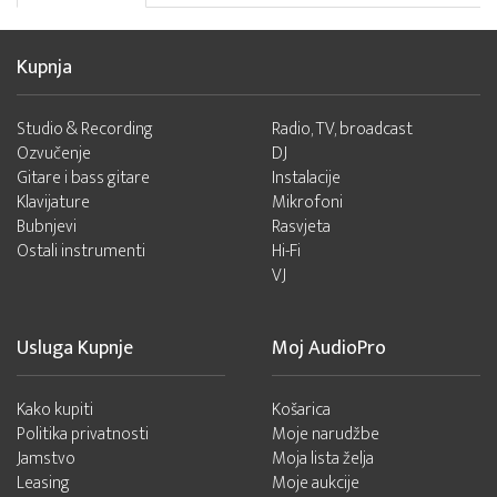
Kupnja
Studio & Recording
Radio, TV, broadcast
Ozvučenje
DJ
Gitare i bass gitare
Instalacije
Klavijature
Mikrofoni
Bubnjevi
Rasvjeta
Ostali instrumenti
Hi-Fi
VJ
Usluga Kupnje
Moj AudioPro
Kako kupiti
Košarica
Politika privatnosti
Moje narudžbe
Jamstvo
Moja lista želja
Leasing
Moje aukcije