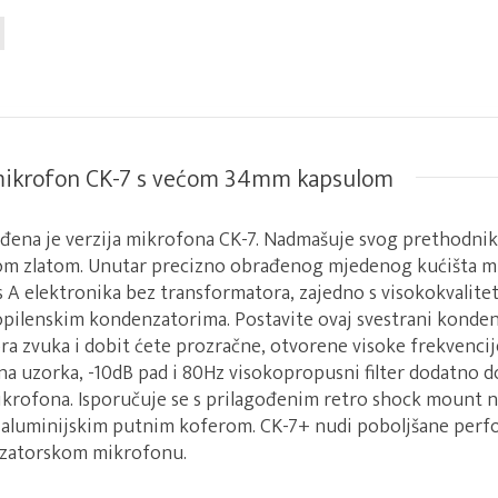
mikrofon CK-7 s većom 34mm kapsulom
đena je verzija mikrofona CK-7. Nadmašuje svog prethodn
m zlatom. Unutar precizno obrađenog mjedenog kućišta mi
s A elektronika bez transformatora, zajedno s visokokvalite
opilenskim kondenzatorima. Postavite ovaj svestrani konde
ora zvuka i dobit ćete prozračne, otvorene visoke frekvencije
rna uzorka, -10dB pad i 80Hz visokopropusni filter dodatno 
mikrofona. Isporučuje se s prilagođenim retro shock mount
 aluminijskim putnim koferom. CK-7+ nudi poboljšane perf
zatorskom mikrofonu.