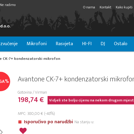
Ne radimo
O nama
Kontakt
Kako kupiti
zvučenje
Mikrofoni
Rasvjeta
HI-FI
DJ
Ostalo
e CK-7+ kondenzatorski mikrofon
Avantone CK-7+ kondenzatorski mikrofo
GA%
Gotovina / Virman
198,74 €
Vidjeli ste bolju cijenu na nekom drugom mjest
MPC: 380,00 € (-48%)
Isporučivo po narudžbi
Na stanju u: