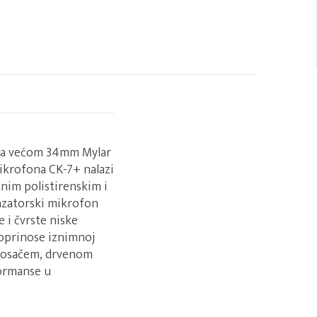
ika većom 34mm Mylar
krofona CK-7+ nalazi
tnim polistirenskim i
nzatorski mikrofon
 i čvrste niske
doprinose iznimnoj
 nosačem, drvenom
ormanse u