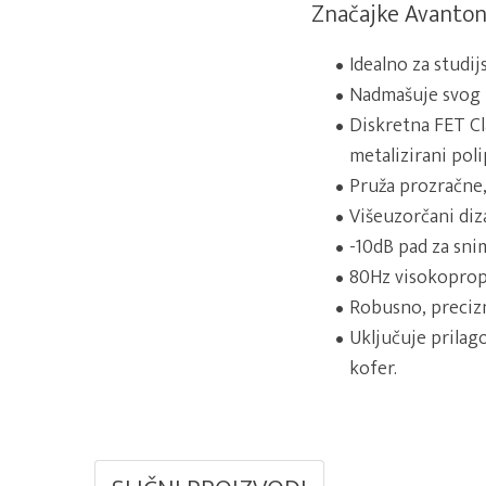
Značajke Avanton
Idealno za studij
Nadmašuje svog
Diskretna FET Cl
metalizirani pol
Pruža prozračne,
Višeuzorčani diz
-10dB pad za sni
80Hz visokopropu
Robusno, preciz
Uključuje prilag
kofer.