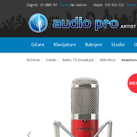
Zagreb
01 3880 167
Danas
Ne radimo
Osijek
031 350 222
Danas
Gitare
Klavijature
Bubnjevi
Studio
O
Početna
Ostalo
Radio, TV, broadcast
Mikrofoni
Avanton
ME