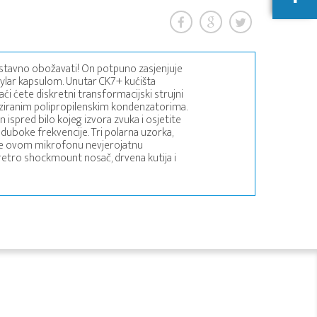
ostavno obožavati! On potpuno zasjenjuje
ar kapsulom. Unutar CK7+ kućišta
 ćete diskretni transformacijski strujni
liziranim polipropilenskim kondenzatorima.
ispred bilo kojeg izvora zvuka i osjetite
duboke frekvencije. Tri polarna uzorka,
daje ovom mikrofonu nevjerojatnu
retro shockmount nosač, drvena kutija i