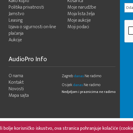
Kako kupiti
Košarica
Politika privatnosti
Moje narudžbe
Odab
Jamstvo
Moja lista želja
Leasing
Moje aukcije
Izjava o sigurnosti on-line
Moji podaci
plaćanja
Aukcije
AudioPro Info
O nama
Zagreb
Ne radimo
danas
Kontakt
Osijek
Ne radimo
danas
Novosti
Nedjeljom i praznicima ne radimo
Mapa sajta
 bolje korisničko iskustvo, ova stranica pohranjuje kolačiće (cooki