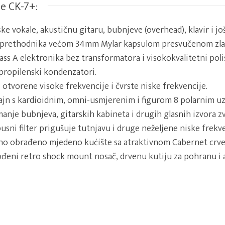
e CK-7+:
ske vokale, akustičnu gitaru, bubnjeve (overhead), klavir i j
 prethodnika većom 34mm Mylar kapsulom presvučenom zl
ass A elektronika bez transformatora i visokokvalitetni polis
ipropilenski kondenzatori.
 otvorene visoke frekvencije i čvrste niske frekvencije.
ajn s kardioidnim, omni-usmjerenim i figurom 8 polarnim u
manje bubnjeva, gitarskih kabineta i drugih glasnih izvora z
sni filter prigušuje tutnjavu i druge neželjene niske frekve
no obrađeno mjedeno kućište sa atraktivnom Cabernet crv
ođeni retro shock mount nosač, drvenu kutiju za pohranu i 