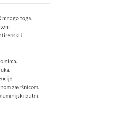
oš mnogo toga.
atom.
tirenski i
zorcima.
vuka.
ncije.
enom završnicom.
aluminijski putni