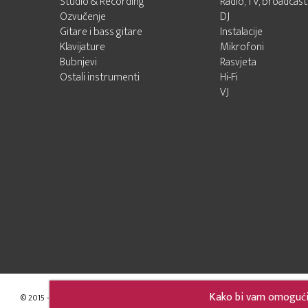
Studio & Recording
Radio, TV, broadcast
Ozvučenje
DJ
Gitare i bass gitare
Instalacije
Klavijature
Mikrofoni
Bubnjevi
Rasvjeta
Ostali instrumenti
Hi-Fi
VJ
Kako bi vam omogućili
© 2015 - 2026 Audio Pro Artist
Developed by LABNET.RS