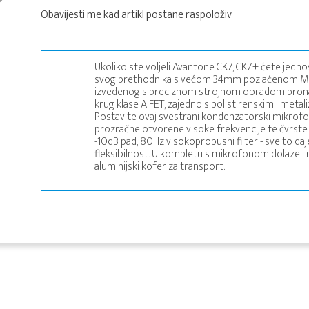
Obavijesti me kad artikl postane raspoloživ
Ukoliko ste voljeli Avantone CK7, CK7+ ćete jedn
svog prethodnika s većom 34mm pozlaćenom Myl
izvedenog s preciznom strojnom obradom pronaći
krug klase A FET, zajedno s polistirenskim i meta
Postavite ovaj svestrani kondenzatorski mikrofon 
prozračne otvorene visoke frekvencije te čvrste 
-10dB pad, 80Hz visokopropusni filter - sve to 
fleksibilnost. U kompletu s mikrofonom dolaze i 
aluminijski kofer za transport.