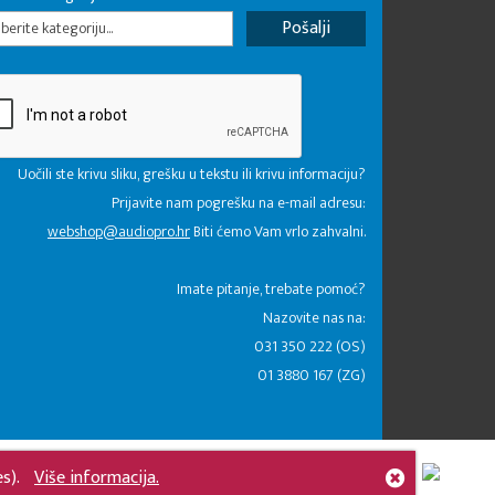
erite kategoriju...
Uočili ste krivu sliku, grešku u tekstu ili krivu informaciju?
Prijavite nam pogrešku na e-mail adresu:
webshop@audiopro.hr
Biti ćemo Vam vrlo zahvalni.
​Imate pitanje, trebate pomoć?
Nazovite nas na:
031 350 222 (OS)
01 3880 167 (ZG)
es).
Više informacija.