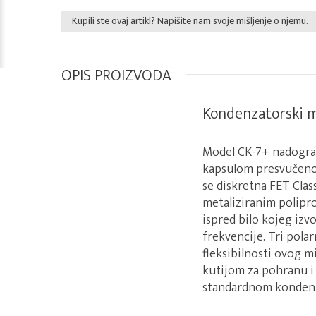
Kupili ste ovaj artikl? Napišite nam svoje mišljenje o njemu.
OPIS PROIZVODA
Kondenzatorski 
Model CK-7+ nadogra
kapsulom presvučeno
se diskretna FET Clas
metaliziranim polipr
ispred bilo kojeg izv
frekvencije. Tri pola
fleksibilnosti ovog 
kutijom za pohranu i
standardnom konden