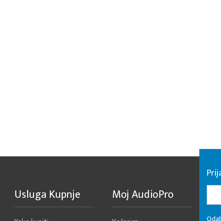
Pri
Usluga Kupnje
Moj AudioPro
Odab