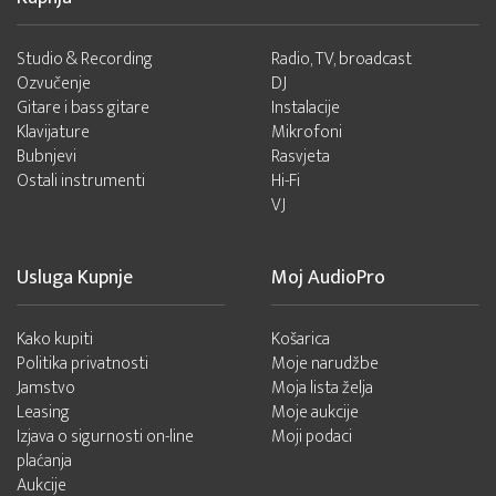
Studio & Recording
Radio, TV, broadcast
Ozvučenje
DJ
Gitare i bass gitare
Instalacije
Klavijature
Mikrofoni
Bubnjevi
Rasvjeta
Ostali instrumenti
Hi-Fi
VJ
Usluga Kupnje
Moj AudioPro
Kako kupiti
Košarica
Politika privatnosti
Moje narudžbe
Jamstvo
Moja lista želja
Leasing
Moje aukcije
Izjava o sigurnosti on-line
Moji podaci
plaćanja
Aukcije