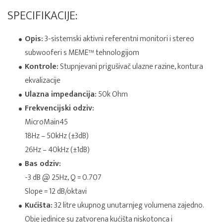
SPECIFIKACIJE:
Opis:
3-sistemski aktivni referentni monitori i stereo
subwooferi s MEME™ tehnologijom
Kontrole:
Stupnjevani prigušivač ulazne razine, kontura
ekvalizacije
Ulazna impedancija:
50k Ohm
Frekvencijski odziv:
MicroMain45
18Hz – 50kHz (±3dB)
26Hz – 40kHz (±1dB)
Bas odziv:
-3 dB @ 25Hz, Q = 0.707
Slope = 12 dB/oktavi
Kućišta:
32 litre ukupnog unutarnjeg volumena zajedno.
Obje jedinice su zatvorena kućišta niskotonca i