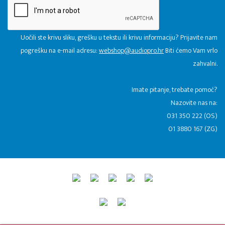
Uočili ste krivu sliku, grešku u tekstu ili krivu informaciju? Prijavite nam
pogrešku na e-mail adresu:
webshop@audiopro.hr
Biti ćemo Vam vrlo
zahvalni.
​Imate pitanje, trebate pomoć?
Nazovite nas na:
031 350 222 (OS)
01 3880 167 (ZG)