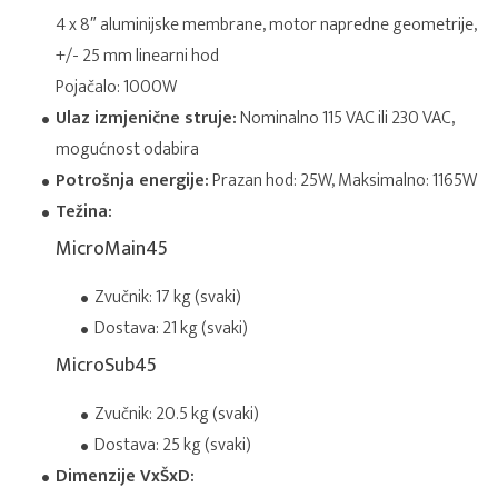
4 x 8″ aluminijske membrane, motor napredne geometrije,
+/- 25 mm linearni hod
Pojačalo: 1000W
Ulaz izmjenične struje:
Nominalno 115 VAC ili 230 VAC,
mogućnost odabira
Potrošnja energije:
Prazan hod: 25W, Maksimalno: 1165W
Težina:
MicroMain45
Zvučnik: 17 kg (svaki)
Dostava: 21 kg (svaki)
MicroSub45
Zvučnik: 20.5 kg (svaki)
Dostava: 25 kg (svaki)
Dimenzije VxŠxD: