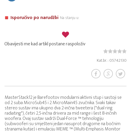
Isporučivo po narudžbi
Na stanju u:
Obavijesti me kad artikl postane raspoloživ
Kat.br. : 05742130
MasterStack12 je Barefootov modularni aktivni stup i sastoji se
od 2 suba MicroSub45 i 2 MicroMain45 zvučnika. Svaki takav
stereo sustav ima ukupno dva 2-inčna tweetera ("dual ring
radiating"), četiri 2,5-inčna drivera za mid range i šest 8-inčnih
woofera. Ovaj sustav sadrži Dual-Force ™ tehnologiju
(subwooferi su smješteni jedan nasuprot drugome na bočnim
stranama kutije) i emulaciju MEME ™ (Multi-Emphasis Monitor