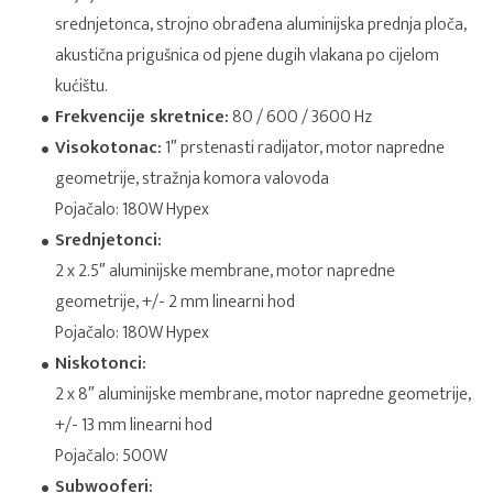
srednjetonca, strojno obrađena aluminijska prednja ploča,
akustična prigušnica od pjene dugih vlakana po cijelom
kućištu.
Frekvencije skretnice:
80 / 600 / 3600 Hz
Visokotonac:
1″ prstenasti radijator, motor napredne
geometrije, stražnja komora valovoda
Pojačalo: 180W Hypex
Srednjetonci:
2 x 2.5″ aluminijske membrane, motor napredne
geometrije, +/- 2 mm linearni hod
Pojačalo: 180W Hypex
Niskotonci:
2 x 8″ aluminijske membrane, motor napredne geometrije,
+/- 13 mm linearni hod
Pojačalo: 500W
Subwooferi: