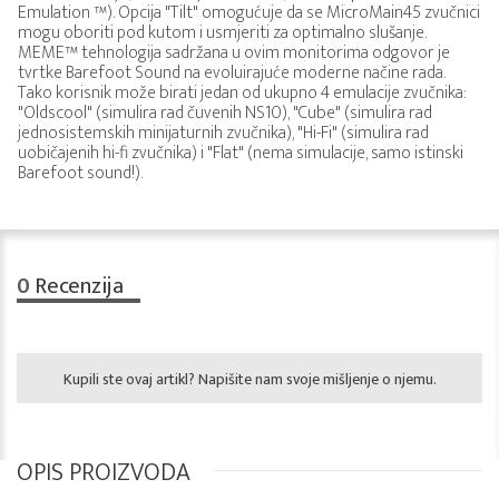
Emulation ™). Opcija "Tilt" omogućuje da se MicroMain45 zvučnici
mogu oboriti pod kutom i usmjeriti za optimalno slušanje.
MEME™ tehnologija sadržana u ovim monitorima odgovor je
tvrtke Barefoot Sound na evoluirajuće moderne načine rada.
Tako korisnik može birati jedan od ukupno 4 emulacije zvučnika:
"Oldscool" (simulira rad čuvenih NS10), "Cube" (simulira rad
jednosistemskih minijaturnih zvučnika), "Hi-Fi" (simulira rad
uobičajenih hi-fi zvučnika) i "Flat" (nema simulacije, samo istinski
Barefoot sound!).
0
Recenzija
Kupili ste ovaj artikl? Napišite nam svoje mišljenje o njemu.
OPIS PROIZVODA