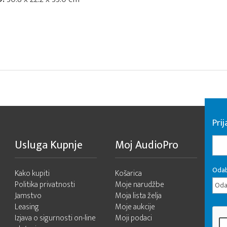
Pri
Usluga Kupnje
Moj AudioPro
Odab
Kako kupiti
Košarica
Politika privatnosti
Moje narudžbe
Odab
Jamstvo
Moja lista želja
Leasing
Moje aukcije
Izjava o sigurnosti on-line
Moji podaci