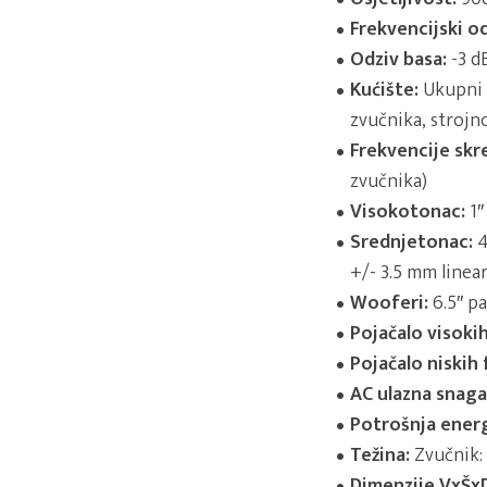
Frekvencijski od
Odziv basa:
-3 d
Kućište:
Ukupni u
zvučnika, strojn
Frekvencije skr
zvučnika)
Visokotonac:
1″
Srednjetonac:
4
+/- 3.5 mm line
Wooferi:
6.5″ p
Pojačalo visokih
Pojačalo niskih 
AC ulazna snaga
Potrošnja energ
Težina:
Zvučnik: 
Dimenzije VxŠx