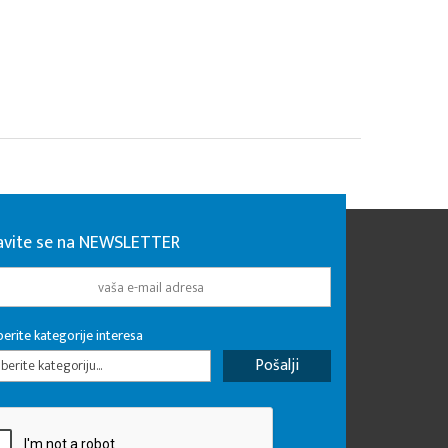
javite se na NEWSLETTER
erite kategorije interesa
erite kategoriju...