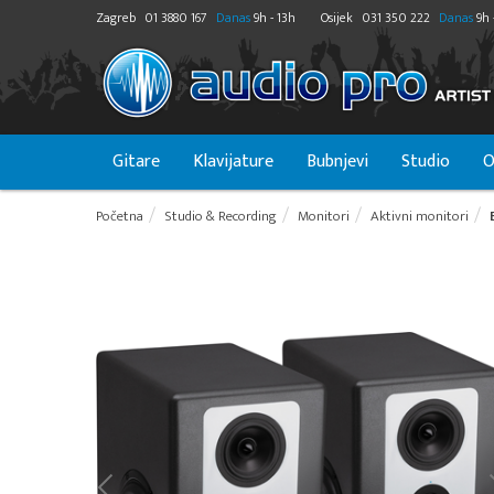
Zagreb
01 3880 167
Danas
9h - 13h
Osijek
031 350 222
Danas
9h 
Gitare
Klavijature
Bubnjevi
Studio
O
Početna
Studio & Recording
Monitori
Aktivni monitori