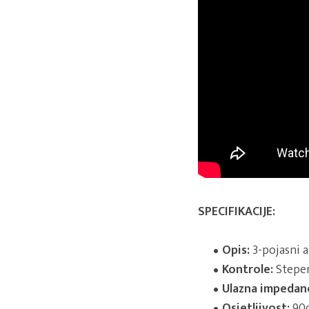
SPECIFIKACIJE:
Opis:
3-pojasni 
Kontrole:
Stepen
Ulazna impedanc
Osjetljivost:
90d