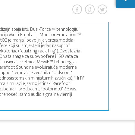
 dizajn spaja istu Dual-Force ™ tehnologiju
laciju Multi-Emphasis Monitor Emulation ™ -
02 je manja i povoljnija verzija modela
ere koji su smješteni jedan nasuprot
sokotonac ("dual ring radiating"). Dvostazna
00 vata snage za subwoofere i 150 vata za
zi pasivna skretnica. MEME™ tehnologija
Barefoot Sound na evoluirajuće moderne
kupno 4 emulacije zvučnika: "Oldscool"
jednosistemskih minijaturnih zvučnika), "Hi-Fi"
(nema simulacije, samo istinski Barefoot
glazbenik ili producent, Footprint01 će vas
renoseći samo audio signal najvjerniji