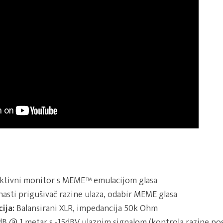
aktivni monitor s MEME™ emulacijom glasa
asti prigušivač razine ulaza, odabir MEME glasa
ija:
Balansirani XLR, impedancija 50k Ohm
B @ 1 metar s -15dBV ulaznim signalom (kontrola razine pos