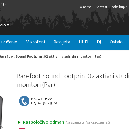
- 13h
O nama
Kontakt
Kako kupiti
zvučenje
Mikrofoni
Rasvjeta
HI-FI
DJ
Ostalo
Barefoot Sound Footprint02 aktivni studijski monitori (Par)
Barefoot Sound Footprint02 aktivni studi
monitori (Par)
Raspoloživo odmah
Na stanju u: Maloprodaja ZG