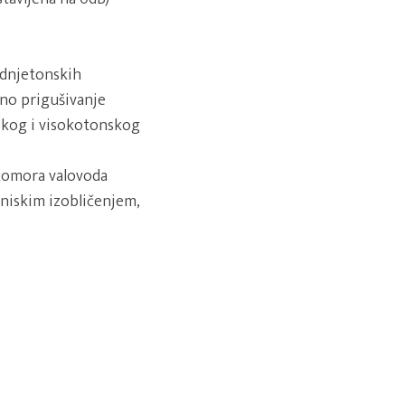
ednjetonskih
čno prigušivanje
skog i visokotonskog
 komora valovoda
 niskim izobličenjem,