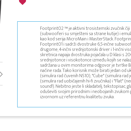
Footprint02 ™ je aktivni trosistemski zvučnik čiji
(subwooferi su smješteni sa strane kutije) i emu
kao kod serija MicroMain i MasterStack. Footprint
Footprint01 i sadrži dvostruke 6,5-inčne subwoof
drugome, 4-inčni srednjotonski driver i 1-inčni vi
skretnica napaja dvostruka pojačala u D klasi s 2
srednjotonce i visokotonce između kojih se nala
sadržana u ovim monitorima odgovor je tvrtke 
načine rada. Tako korisnik može birati jedan od u
(simulira rad čuvenih NS10), "Cube" (simulira rad 
(simulira rad uobičajenih hi-fi zvučnika) i "Flat" 
sound!). Nebitno jeste li skladatelj, tekstopisac, 
oduševiti svojim prirodnim i neobojanih zvukom p
izvornom uz referentnu kvalitetu zvuka.