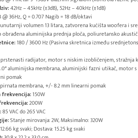
ziv:
42Hz – 45kHz (±3dB), 52Hz – 40kHz (±1dB)
B @ 36Hz, Q = 0.707 Nagib = 18 dB/oktavi
nutarnji volumen 13 litara, zatvorena kućišta woofera i sr
o obrađena aluminijska prednja ploča, poliuretansko akusti
etnice:
180 / 3600 Hz (Pasivna skretnica između srednjeton
 prstenasti radijator, motor s niskim izobličenjem, stražnja
.0″ aluminijska membrana, aluminijski fazni utikač, motor s
arni pomak
apirnata membrana, +/- 8.2 mm linearni pomak
 frekvencija:
150W
frekvencija:
200W
:
85 VAC do 265 VAC
ije:
Stanje mirovanja: 2W, Maksimalno: 320W
12.66 kg svaki; Dostava: 15.25 kg svaki
D:
30.8 x 22.2 x 33.0 cm