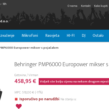
 - 18h
O nama
Kontakt
Kako kupiti
zvučenje
Mikrofoni
Rasvjeta
HI-FI
DJ
Ostalo
 PMP6000 Europower mikser s pojačalom
Behringer PMP6000 Europower mikser s
Gotovina / Virman
458,95 €
Vidjeli ste bolju cijenu na nekom drugom mjest
MPC: 518,00 € (-11%)
Isporučivo po narudžbi
Na stanju u: