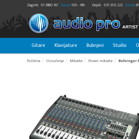
Zagreb
01 3880 167
Danas
10h - 18h
Osijek
031 350 222
Danas
9h
Gitare
Klavijature
Bubnjevi
Studio
O
Početna
Ozvučenje
Miksete
Power miksete
Behringer