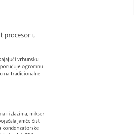
t procesor u
pajajući vrhunsku
 isporučuje ogromnu
u na tradicionalne
a i izlazima, mikser
ojačala jamče čist
za kondenzatorske