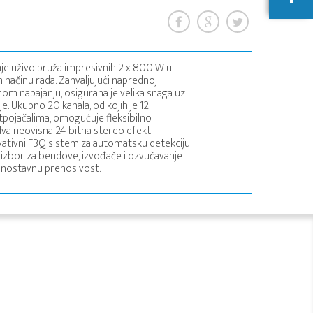
je uživo pruža impresivnih 2 x 800 W u
načinu rada. Zahvaljujući naprednoj
om napajanju, osigurana je velika snaga uz
e. Ukupno 20 kanala, od kojih je 12
ojačalima, omogućuje fleksibilno
 dva neovisna 24-bitna stereo efekt
ovativni FBQ sistem za automatsku detekciju
e izbor za bendove, izvođače i ozvučavanje
jednostavnu prenosivost.