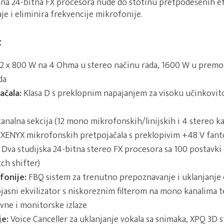
na 24-bitna FX procesora nude do stotinu pretpodešenih e
e i eliminira frekvencije mikrofonije.
:
2 x 800 W na 4 Ohma u stereo načinu rada, 1600 W u prem
da
ačala:
Klasa D s preklopnim napajanjem za visoku učinkovit
analna sekcija (12 mono mikrofonskih/linijskih i 4 stereo ka
 XENYX mikrofonskih pretpojačala s preklopivim +48 V fa
Dva studijska 24-bitna stereo FX procesora sa 100 postavki 
tch shifter)
fonije:
FBQ sistem za trenutno prepoznavanje i uklanjanje 
jasni ekvilizator s niskoreznim filterom na mono kanalima te
avne i monitorske izlaze
je:
Voice Canceller za uklanjanje vokala sa snimaka, XPQ 3D 