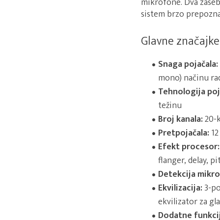
mikrofone. Dva zaseb
sistem brzo prepoznaj
Glavne značajke
Snaga pojačala:
mono) načinu ra
Tehnologija poj
težinu
Broj kanala:
20-k
Pretpojačala:
12
Efekt procesor:
flanger, delay, pi
Detekcija mikro
Ekvilizacija:
3-po
ekvilizator za gl
Dodatne funkci