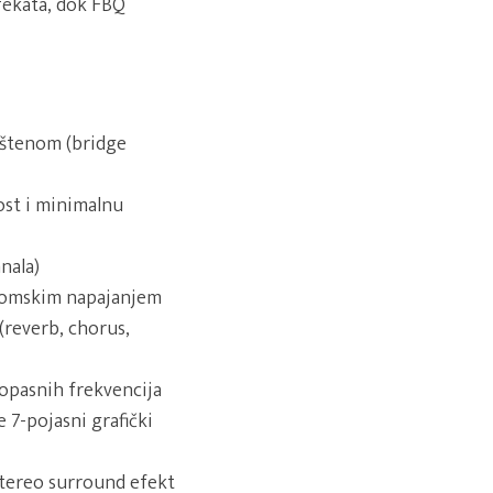
fekata, dok FBQ
oštenom (bridge
ost i minimalnu
nala)
ntomskim napajanjem
(reverb, chorus,
opasnih frekvencija
 7-pojasni grafički
stereo surround efekt