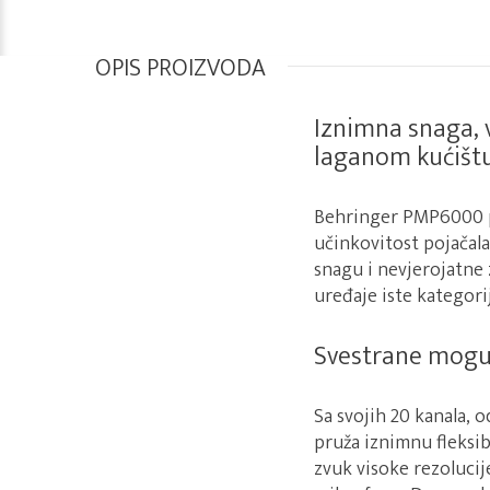
OPIS PROIZVODA
Iznimna snaga, 
laganom kućišt
Behringer PMP6000 pr
učinkovitost pojačal
snagu i nevjerojatne
uređaje iste kategori
Svestrane moguć
Sa svojih 20 kanala, 
pruža iznimnu fleksib
zvuk visoke rezoluci