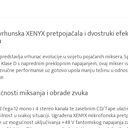
vrhunska XENYX pretpojačala i dvostruki efek
u
edstavlja vrhunac evolucije u svijetu pojačanih miksera. S
a Klase D s naprednim preklopnim napajanjem, ovaj mikser
 zvučne performanse uz gotovo upola manju težinu u odnos
je.
nosti miksanja i obrade zvuka
od čega 12 mono i 4 stereo kanala te zasebnim CD/Tape ulazim
ilnost u svakoj situaciji. Ugrađena XENYX mikrofonska pretp
je uz mogućnost uključivanja +48 V fantomskog napajanja 