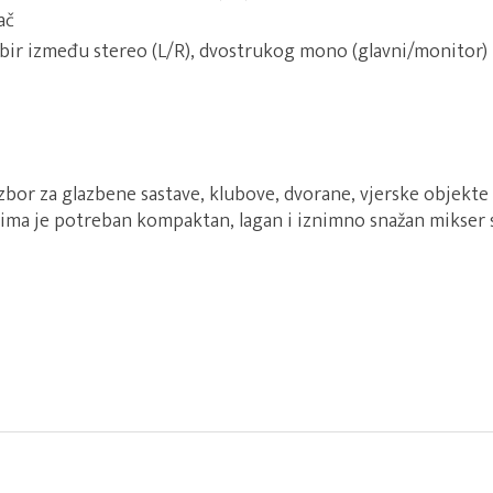
ač
ir između stereo (L/R), dvostrukog mono (glavni/monitor
bor za glazbene sastave, klubove, dvorane, vjerske objekte
jima je potreban kompaktan, lagan i iznimno snažan mikser