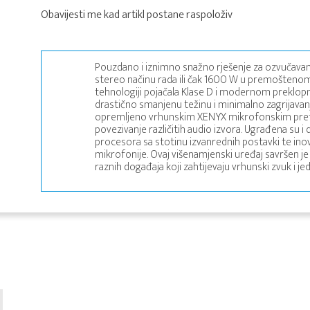
Obavijesti me kad artikl postane raspoloživ
Pouzdano i iznimno snažno rješenje za ozvučavan
stereo načinu rada ili čak 1600 W u premoštenom 
tehnologiji pojačala Klase D i modernom preklopn
drastično smanjenu težinu i minimalno zagrijavanj
opremljeno vrhunskim XENYX mikrofonskim pretp
povezivanje različitih audio izvora. Ugrađena su i
procesora sa stotinu izvanrednih postavki te in
mikrofonije. Ovaj višenamjenski uređaj savršen j
raznih događaja koji zahtijevaju vrhunski zvuk i 