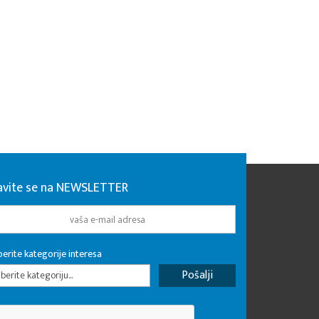
javite se na NEWSLETTER
erite kategorije interesa
erite kategoriju...