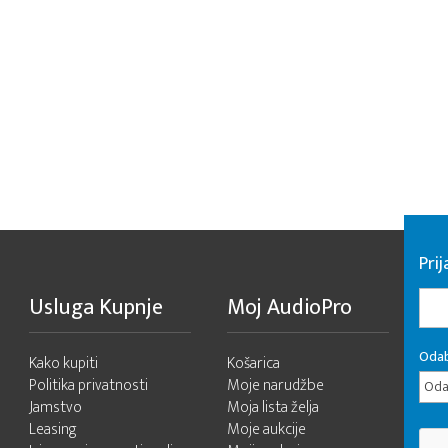
Pri
Usluga Kupnje
Moj AudioPro
Odab
Kako kupiti
Košarica
Politika privatnosti
Moje narudžbe
Odab
Jamstvo
Moja lista želja
Leasing
Moje aukcije