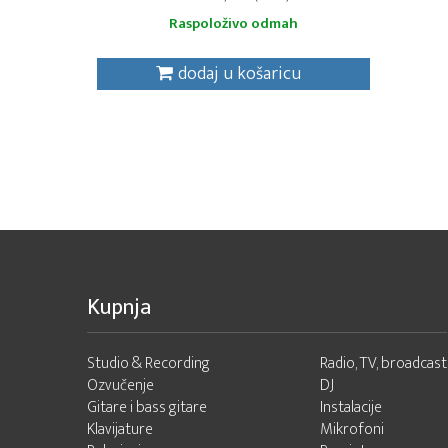
Raspoloživo odmah
dodaj u košaricu
Kupnja
Studio & Recording
Radio, TV, broadcast
Ozvučenje
DJ
Gitare i bass gitare
Instalacije
Klavijature
Mikrofoni