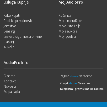
Usluga Kupnje
Moj AudioPro
Kako kupiti
Košarica
Politika privatnosti
Moje narudžbe
Jamstvo
Moja lista želja
Leasing
Moje aukcije
Izjava o sigurnosti on-line
Moji podaci
plaćanja
Aukcije
AudioPro Info
O nama
Zagreb
Ne radimo
danas
Kontakt
Osijek
Ne radimo
danas
Novosti
Nedjeljom i praznicima ne radimo
Mapa sajta