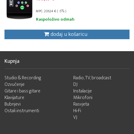
MPC: 206,14 € ( -5% )
Raspoloživo odmah
dodaj u košaricu
Kupnja
Studio & Recording
Radio, TV, broadcast
Ozvučenje
DJ
Gitare i bass gitare
Instalacije
Klavijature
Mikrofoni
Bubnjevi
Rasvjeta
Ostali instrumenti
Hi-Fi
VJ