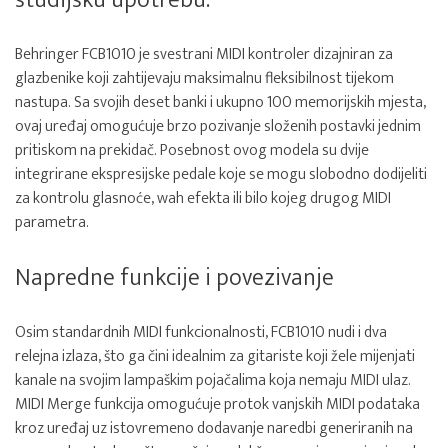
studijsku upotrebu.
Behringer FCB1010 je svestrani MIDI kontroler dizajniran za
glazbenike koji zahtijevaju maksimalnu fleksibilnost tijekom
nastupa. Sa svojih deset banki i ukupno 100 memorijskih mjesta,
ovaj uređaj omogućuje brzo pozivanje složenih postavki jednim
pritiskom na prekidač. Posebnost ovog modela su dvije
integrirane ekspresijske pedale koje se mogu slobodno dodijeliti
za kontrolu glasnoće, wah efekta ili bilo kojeg drugog MIDI
parametra.
Napredne funkcije i povezivanje
Osim standardnih MIDI funkcionalnosti, FCB1010 nudi i dva
relejna izlaza, što ga čini idealnim za gitariste koji žele mijenjati
kanale na svojim lampaškim pojačalima koja nemaju MIDI ulaz.
MIDI Merge funkcija omogućuje protok vanjskih MIDI podataka
kroz uređaj uz istovremeno dodavanje naredbi generiranih na