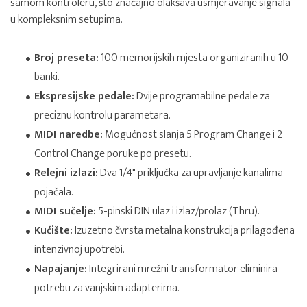
samom kontroleru, što značajno olakšava usmjeravanje signala
u kompleksnim setupima.
Broj preseta:
100 memorijskih mjesta organiziranih u 10
banki.
Ekspresijske pedale:
Dvije programabilne pedale za
preciznu kontrolu parametara.
MIDI naredbe:
Mogućnost slanja 5 Program Change i 2
Control Change poruke po presetu.
Relejni izlazi:
Dva 1/4" priključka za upravljanje kanalima
pojačala.
MIDI sučelje:
5-pinski DIN ulaz i izlaz/prolaz (Thru).
Kućište:
Izuzetno čvrsta metalna konstrukcija prilagođena
intenzivnoj upotrebi.
Napajanje:
Integrirani mrežni transformator eliminira
potrebu za vanjskim adapterima.