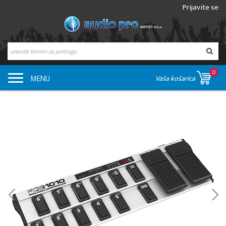
Prijavite se
0
MENU
Vaša košarica