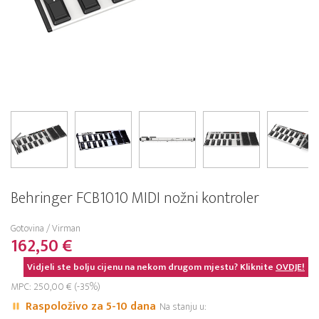
Behringer FCB1010 MIDI nožni kontroler
Gotovina / Virman
162,50 €
Vidjeli ste bolju cijenu na nekom drugom mjestu? Kliknite
OVDJE!
MPC: 250,00 € (-35%)
Raspoloživo za 5-10 dana
Na stanju u: