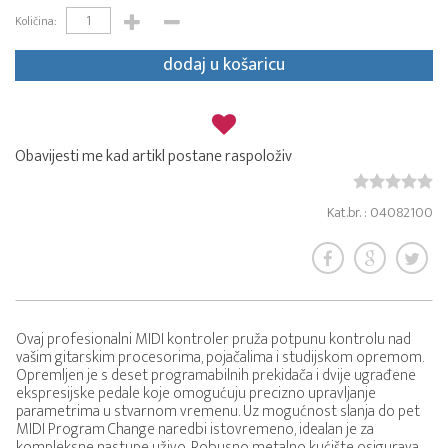
Količina:
dodaj u košaricu
Obavijesti me kad artikl postane raspoloživ
Kat.br. : 04082100
Ovaj profesionalni MIDI kontroler pruža potpunu kontrolu nad
vašim gitarskim procesorima, pojačalima i studijskom opremom.
Opremljen je s deset programabilnih prekidača i dvije ugrađene
ekspresijske pedale koje omogućuju precizno upravljanje
parametrima u stvarnom vremenu. Uz mogućnost slanja do pet
MIDI Program Change naredbi istovremeno, idealan je za
kompleksne nastupe uživo. Robusno metalno kućište osigurava