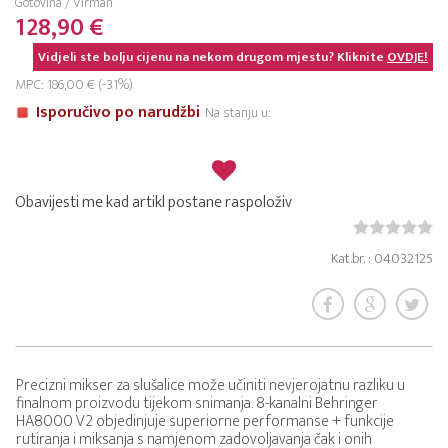
Gotovina / Virman
128,90 €
Vidjeli ste bolju cijenu na nekom drugom mjestu? Kliknite
OVDJE!
MPC: 186,00 € (-31%)
Isporučivo po narudžbi
Na stanju u:
Obavijesti me kad artikl postane raspoloživ
Kat.br. : 04032125
Precizni mikser za slušalice može učiniti nevjerojatnu razliku u
finalnom proizvodu tijekom snimanja. 8-kanalni Behringer
HA8000 V2 objedinjuje superiorne performanse + funkcije
rutiranja i miksanja s namjenom zadovoljavanja čak i onih