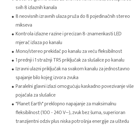
svih 8 izlaznih kanala
8 neovisnih izravnih ulaza pruža do 8 pojedinačnih stereo
mikseva
Kontrola izlazne razine i precizan 8-znamenkasti LED
mjerač izlaza po kanalu
Mono/stereo prekidač po kanalu za veću fleksibilnost
1 prednji i 1 stražnji TRS priključak za slušalice po kanalu
Izravni ulazni priključak na svakom kanalu za jednostavno
spajanje bilo kojeg izvora zvuka
Paralelni glavni izlazi omogućuju kaskadno povezivanje više
pojačala za slušalice
"Planet Earth" preklopno napajanje za maksimalnu
fleksibilnost (100 - 240 V~), zvuk bez šuma, superioran
tranzijentni odziv plus niska potrošnja energije za uštedu