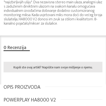
"najizbirljivijih ušiju". Dva nezavisna stereo main ulaza, analogni ulaz
s zaduženim direktnim ulazom na svakom kanalu omogućava
individualnim izvođačima dobivanje dodatno customiziranog
monitoring miksa. Kada uvjetovani miks mora doći do većeg broja
slušatelja, HA8000 V2 donosi im zvuk sa stilom i kvalitetom. 8-
kanalno pojačalo/mikser za slušalice.
0
Recenzija
Kupili ste ovaj artikl? Napišite nam svoje mišljenje o njemu.
OPIS PROIZVODA
POWERPLAY HA8000 V2