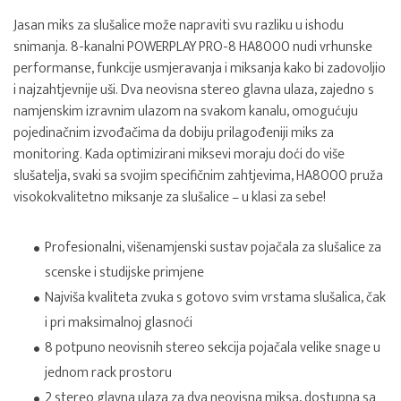
Jasan miks za slušalice može napraviti svu razliku u ishodu
snimanja. 8-kanalni POWERPLAY PRO-8 HA8000 nudi vrhunske
performanse, funkcije usmjeravanja i miksanja kako bi zadovoljio
i najzahtjevnije uši. Dva neovisna stereo glavna ulaza, zajedno s
namjenskim izravnim ulazom na svakom kanalu, omogućuju
pojedinačnim izvođačima da dobiju prilagođeniji miks za
monitoring. Kada optimizirani miksevi moraju doći do više
slušatelja, svaki sa svojim specifičnim zahtjevima, HA8000 pruža
visokokvalitetno miksanje za slušalice – u klasi za sebe!
Profesionalni, višenamjenski sustav pojačala za slušalice za
scenske i studijske primjene
Najviša kvaliteta zvuka s gotovo svim vrstama slušalica, čak
i pri maksimalnoj glasnoći
8 potpuno neovisnih stereo sekcija pojačala velike snage u
jednom rack prostoru
2 stereo glavna ulaza za dva neovisna miksa, dostupna sa