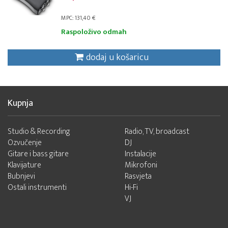
MPC: 131,40 €
Raspoloživo odmah
dodaj u košaricu
Kupnja
Studio & Recording
Radio, TV, broadcast
Ozvučenje
DJ
Gitare i bass gitare
Instalacije
Klavijature
Mikrofoni
Bubnjevi
Rasvjeta
Ostali instrumenti
Hi-Fi
VJ