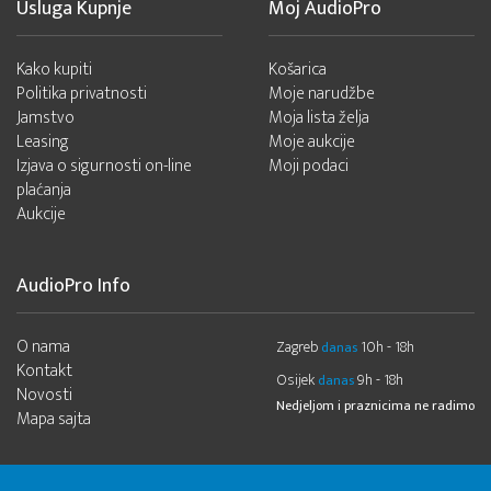
Usluga Kupnje
Moj AudioPro
Kako kupiti
Košarica
Politika privatnosti
Moje narudžbe
Jamstvo
Moja lista želja
Leasing
Moje aukcije
Izjava o sigurnosti on-line
Moji podaci
plaćanja
Aukcije
AudioPro Info
O nama
Zagreb
10h - 18h
danas
Kontakt
Osijek
9h - 18h
danas
Novosti
Nedjeljom i praznicima ne radimo
Mapa sajta