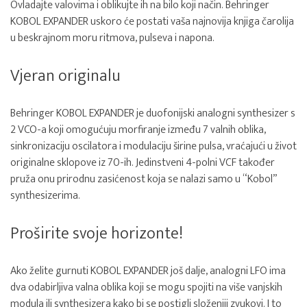
Ovladajte valovima i oblikujte ih na bilo koji način. Behringer
KOBOL EXPANDER uskoro će postati vaša najnovija knjiga čarolija
u beskrajnom moru ritmova, pulseva i napona.
Vjeran originalu
Behringer KOBOL EXPANDER je duofonijski analogni synthesizer s
2 VCO-a koji omogućuju morfiranje između 7 valnih oblika,
sinkronizaciju oscilatora i modulaciju širine pulsa, vraćajući u život
originalne sklopove iz 70-ih. Jedinstveni 4-polni VCF također
pruža onu prirodnu zasićenost koja se nalazi samo u “Kobol”
synthesizerima.
Proširite svoje horizonte!
Ako želite gurnuti KOBOL EXPANDER još dalje, analogni LFO ima
dva odabirljiva valna oblika koji se mogu spojiti na više vanjskih
modula ili synthesizera kako bi se postigli složeniji zvukovi. I to