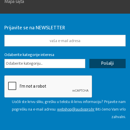
Mapa sajta
Prijavite se na NEWSLETTER
Odaberite kategorije interesa
Odaberite kategoriju...
Uočili ste krivu sliku, grešku u tekstu ili krivu informaciju? Prijavite nam
pogrešku na e-mail adresu:
webshop@audiopro.hr
Biti ćemo Vam vrlo
zahvalni.