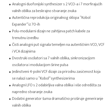
Analogni duofonijski synthesizer s 2 VCO-a i 7 morfirajućih
valnih oblika za beskrajno stvaranje zvuka
Autentična reprodukcija originalnog sklopa “Kobol
Expander” iz 70-ih
Polu-modularni dizajn ne zahtijeva patch kabele za
trenutnu izvedbu
Čisti analogni put signala temeljen na autentičnim VCO, VCF
i VCA dizajnima
Dvostruki oscilatori sa 7 valnih oblika, sinkronizacijom
oscilatora i modulacijom širine pulsa
Jedinstveni 4-polni VCF dizajn za prirodnu zasićenost koja
se nalazi samo u “Kobol” synthesizerima
Analogni LFO s 2 odabirljiva valna oblika i više odredišta za
napredno stvaranje zvuka
Dodatni generator šuma dramatično proširuje generiranje
valnih oblika