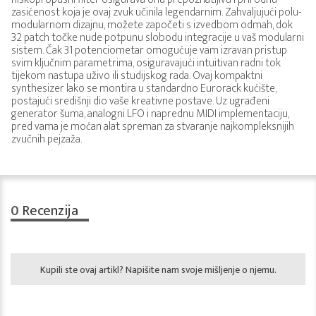
zasićenost koja je ovaj zvuk učinila legendarnim. Zahvaljujući polu-
modularnom dizajnu, možete započeti s izvedbom odmah, dok
32 patch točke nude potpunu slobodu integracije u vaš modularni
sistem. Čak 31 potenciometar omogućuje vam izravan pristup
svim ključnim parametrima, osiguravajući intuitivan radni tok
tijekom nastupa uživo ili studijskog rada. Ovaj kompaktni
synthesizer lako se montira u standardno Eurorack kućište,
postajući središnji dio vaše kreativne postave. Uz ugrađeni
generator šuma, analogni LFO i naprednu MIDI implementaciju,
pred vama je moćan alat spreman za stvaranje najkompleksnijih
zvučnih pejzaža.
0
Recenzija
Kupili ste ovaj artikl? Napišite nam svoje mišljenje o njemu.