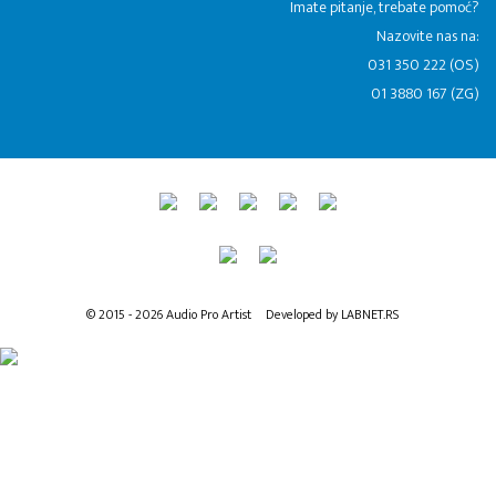
​Imate pitanje, trebate pomoć?
Nazovite nas na:
031 350 222 (OS)
01 3880 167 (ZG)
© 2015 - 2026 Audio Pro Artist
Developed by LABNET.RS