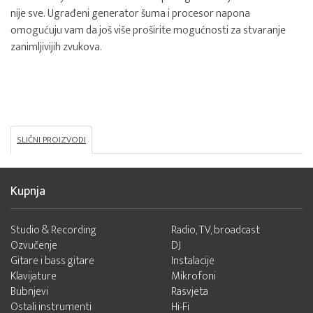
nije sve. Ugrađeni generator šuma i procesor napona
omogućuju vam da još više proširite mogućnosti za stvaranje
zanimljivijih zvukova.
SLIČNI PROIZVODI
Kupnja
Studio & Recording
Radio, TV, broadcast
Ozvučenje
DJ
Gitare i bass gitare
Instalacije
Klavijature
Mikrofoni
Bubnjevi
Rasvjeta
Ostali instrumenti
Hi-Fi