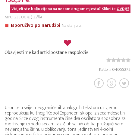
158,91 €
Vidjeli ste bolju cijenu na nekom drugom mjestu? Kliknite
OVDJE!
MPC: 233,00 € (-32%)
Isporučivo po narudžbi
Na stanju u:
Obavijesti me kad artikl postane raspoloživ
Kat.br. : 04055272
Uronite u svijet neograničenih analognih tekstura uz vjernu
reprodukciju kultnog "Kobol Expander" sklopa iz sedamdesetih
godina. Srce ovog instrumenta čine dva oscilatora sposobna za
morfiranje između sedam različitih valnih oblika, pružajući vam
nevjerojatnu širinu u oblikovanju tona. Jedinstveni 4-polni
niskopropusni filter osigurava onu prepoznatljivu i prirodnu