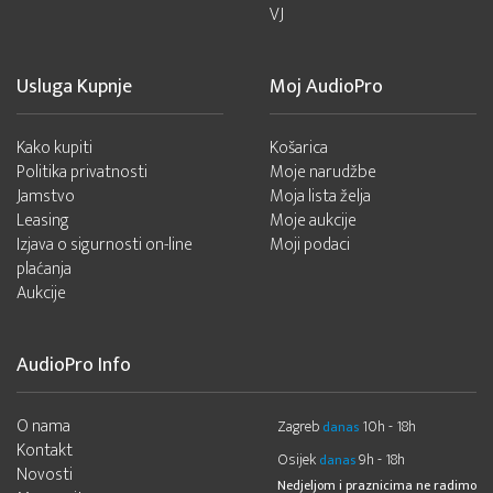
VJ
Usluga Kupnje
Moj AudioPro
Kako kupiti
Košarica
Politika privatnosti
Moje narudžbe
Jamstvo
Moja lista želja
Leasing
Moje aukcije
Izjava o sigurnosti on-line
Moji podaci
plaćanja
Aukcije
AudioPro Info
O nama
Zagreb
10h - 18h
danas
Kontakt
Osijek
9h - 18h
danas
Novosti
Nedjeljom i praznicima ne radimo