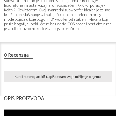
subwoofer nastao je u suradnji s inženjerima iz Behringer
laboratorija i master-dizajnerom/osnivačem KRK korporacije -
Keith R. Klawitterom. Ovaj izvanredni subwoofer idealan je za sve
kritično preslušavanje zahvaljujući custom-izrađenom bridge-
mode pojačalu koje pogoni 10" woofer od staklenih vlakana koji
pruža bogati, duboki i čvrsti bas odziv. K10S prednji port dizajniran
je za ultimativno nisko-frekvencijsko proširenje.
0
Recenzija
Kupili ste ovaj artikl? Napišite nam svoje mišljenje o njemu.
OPIS PROIZVODA