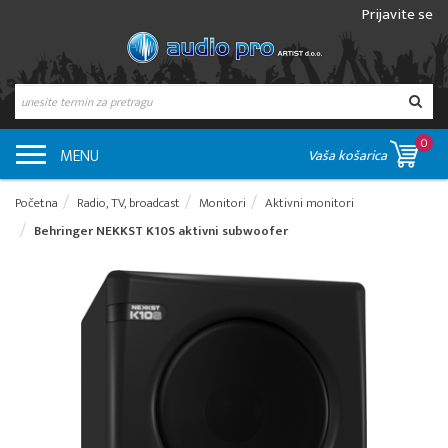
Prijavite se
0
MENU
Vaša košarica
Početna
Radio, TV, broadcast
Monitori
Aktivni monitori
Behringer NEKKST K10S aktivni subwoofer