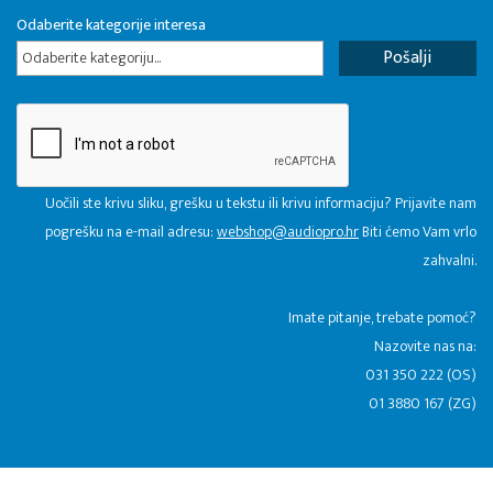
Odaberite kategorije interesa
Odaberite kategoriju...
Uočili ste krivu sliku, grešku u tekstu ili krivu informaciju? Prijavite nam
pogrešku na e-mail adresu:
webshop@audiopro.hr
Biti ćemo Vam vrlo
zahvalni.
​Imate pitanje, trebate pomoć?
Nazovite nas na:
031 350 222 (OS)
01 3880 167 (ZG)