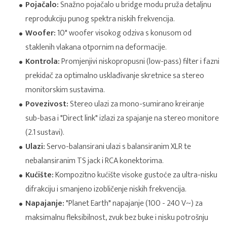
Pojačalo:
Snažno pojačalo u bridge modu pruža detaljnu
reprodukciju punog spektra niskih frekvencija.
Woofer:
10" woofer visokog odziva s konusom od
staklenih vlakana otpornim na deformacije.
Kontrola:
Promjenjivi niskopropusni (low-pass) filter i fazni
prekidač za optimalno usklađivanje skretnice sa stereo
monitorskim sustavima.
Povezivost:
Stereo ulazi za mono-sumirano kreiranje
sub-basa i "Direct link" izlazi za spajanje na stereo monitore
(2.1 sustavi).
Ulazi:
Servo-balansirani ulazi s balansiranim XLR te
nebalansiranim TS jack i RCA konektorima.
Kućište:
Kompozitno kućište visoke gustoće za ultra-nisku
difrakciju i smanjeno izobličenje niskih frekvencija.
Napajanje:
"Planet Earth" napajanje (100 - 240 V~) za
maksimalnu fleksibilnost, zvuk bez buke i nisku potrošnju