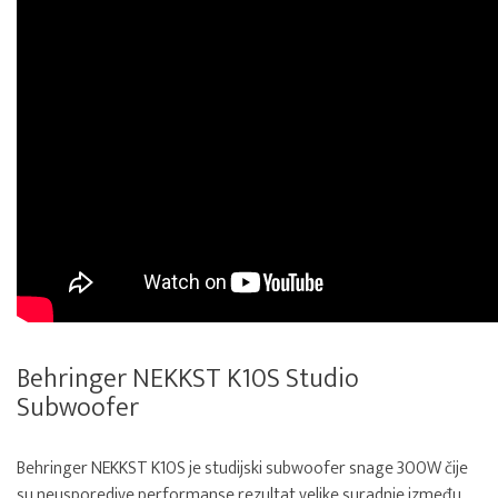
Behringer NEKKST K10S Studio
Subwoofer
Behringer NEKKST K10S je studijski subwoofer snage 300W čije
su neusporedive performanse rezultat velike suradnje između