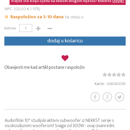
Vidjeli ste bolju cijenu na nekom drugom mjestu? Kliknite
OVDJE!
MPC: 320,00 € (-15%)
Raspoloživo za 5-10 dana
Na stanju u:
Količina:
dodaj u košaricu
Obavijesti me kad artikl postane raspoloživ
Kat.br. : 04042010
Audiofilski 10" studijski aktivni subwoofer iz NEKKST serije s
visokoizlaznim wooferom! Snaga od 300W - ovaj izvanredni