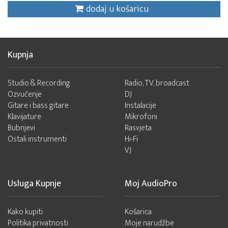
dodaj u košaricu
Kupnja
Studio & Recording
Radio, TV, broadcast
Ozvučenje
DJ
Gitare i bass gitare
Instalacije
Klavijature
Mikrofoni
Bubnjevi
Rasvjeta
Ostali instrumenti
Hi-Fi
VJ
Usluga Kupnje
Moj AudioPro
Kako kupiti
Košarica
Politika privatnosti
Moje narudžbe