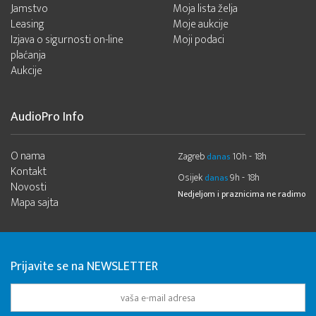
Jamstvo
Moja lista želja
Leasing
Moje aukcije
Izjava o sigurnosti on-line
Moji podaci
plaćanja
Aukcije
AudioPro Info
O nama
Zagreb
10h - 18h
danas
Kontakt
Osijek
9h - 18h
danas
Novosti
Nedjeljom i praznicima ne radimo
Mapa sajta
Prijavite se na NEWSLETTER