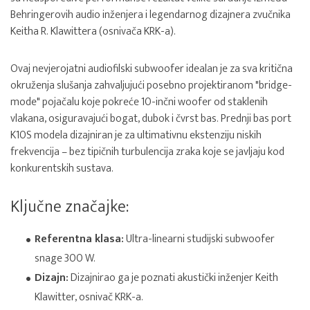
Behringerovih audio inženjera i legendarnog dizajnera zvučnika
Keitha R. Klawittera (osnivača KRK-a).
Ovaj nevjerojatni audiofilski subwoofer idealan je za sva kritična
okruženja slušanja zahvaljujući posebno projektiranom "bridge-
mode" pojačalu koje pokreće 10-inčni woofer od staklenih
vlakana, osiguravajući bogat, dubok i čvrst bas. Prednji bas port
K10S modela dizajniran je za ultimativnu ekstenziju niskih
frekvencija – bez tipičnih turbulencija zraka koje se javljaju kod
konkurentskih sustava.
Ključne značajke:
Referentna klasa:
Ultra-linearni studijski subwoofer
snage 300 W.
Dizajn:
Dizajnirao ga je poznati akustički inženjer Keith
Klawitter, osnivač KRK-a.