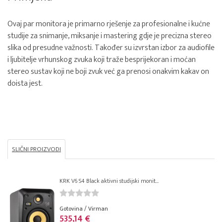
Ovaj par monitora je primarno rješenje za profesionalne i kućne
studije za snimanje, miksanje i mastering gdje je precizna stereo
slika od presudne važnosti. Također su izvrstan izbor za audiofile
i ljubitelje vrhunskog zvuka koji traže besprijekoran i moćan
stereo sustav koji ne boji zvuk već ga prenosi onakvim kakav on
doista jest.
SLIČNI PROIZVODI
KRK V6 S4 Black aktivni studijski monit...
Gotovina / Virman
535,14 €