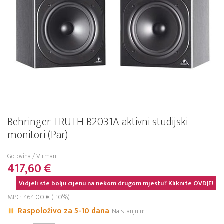
Behringer TRUTH B2031A aktivni studijski
monitori (Par)
Gotovina / Virman
417,60 €
Vidjeli ste bolju cijenu na nekom drugom mjestu? Kliknite
OVDJE!
MPC: 464,00 € (-10%)
Raspoloživo za 5-10 dana
Na stanju u: