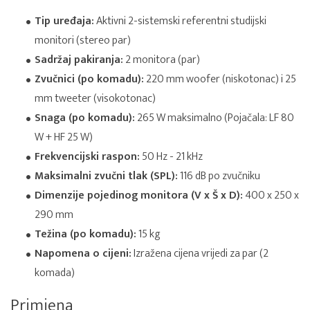
Tip uređaja:
Aktivni 2-sistemski referentni studijski
monitori (stereo par)
Sadržaj pakiranja:
2 monitora (par)
Zvučnici (po komadu):
220 mm woofer (niskotonac) i 25
mm tweeter (visokotonac)
Snaga (po komadu):
265 W maksimalno (Pojačala: LF 80
W + HF 25 W)
Frekvencijski raspon:
50 Hz - 21 kHz
Maksimalni zvučni tlak (SPL):
116 dB po zvučniku
Dimenzije pojedinog monitora (V x Š x D):
400 x 250 x
290 mm
Težina (po komadu):
15 kg
Napomena o cijeni:
Izražena cijena vrijedi za par (2
komada)
Primjena