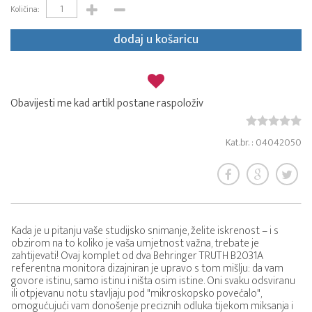
Količina:
dodaj u košaricu
Obavijesti me kad artikl postane raspoloživ
Kat.br. : 04042050
Kada je u pitanju vaše studijsko snimanje, želite iskrenost – i s
obzirom na to koliko je vaša umjetnost važna, trebate je
zahtijevati! Ovaj komplet od dva Behringer TRUTH B2031A
referentna monitora dizajniran je upravo s tom mišlju: da vam
govore istinu, samo istinu i ništa osim istine. Oni svaku odsviranu
ili otpjevanu notu stavljaju pod "mikroskopsko povećalo",
omogućujući vam donošenje preciznih odluka tijekom miksanja i