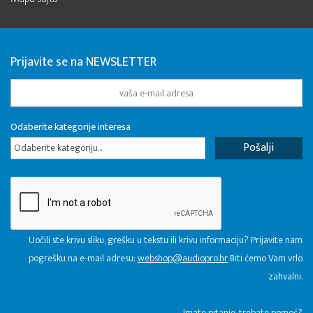
Prijavite se na NEWSLETTER
Odaberite kategorije interesa
Odaberite kategoriju...
Uočili ste krivu sliku, grešku u tekstu ili krivu informaciju? Prijavite nam
pogrešku na e-mail adresu:
webshop@audiopro.hr
Biti ćemo Vam vrlo
zahvalni.
​Imate pitanje, trebate pomoć?