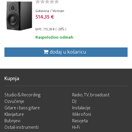
Gotovina / Virman
514,35 €
MPC: 715,38 € ( -28% )
Raspoloživo odmah
dodaj u košaricu
Kupnja
Studio & Recording
Radio, TV, broadcast
Ozvučenje
DJ
Gitare i bass gitare
Instalacije
Klavijature
Mikrofoni
Bubnjevi
Rasvjeta
Ostali instrumenti
Hi-Fi