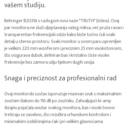
vašem studiju.
Behringer B2031A s razlogom nosi naziv "TRUTH" (Istina). Ovaj
par monitora ne služi uljepšavanju vašeg miksa, već pruža ravan i
transparentan frekvencijski odziv kako biste točno čuli svaki
detalj u stereo prostoru. Svaki monitor u ovom paru opremljen
je velikim 220 mm wooferom i preciznim 25 mm visokotoncem,
što osigurava dubok, definiran bas i kristalno čiste visoke
frekvencije bez zamora ušiju tijekom dugih sesija.
Snaga i preciznost za profesionalni rad
Ovaj monitorski sustav isporučuje masivan zvuk s maksimalnim
zvučnim tlakom do 116 dB po zvučniku. Zahvaljujući bi-amp
dizajnu pojačala unutar svakog monitora, bas i visoki tonovi
tretiraju se zasebno, što rezultira vrhunskom kontrolom i
minimalnim izobličenjima čak i pri velikim glasnoćama.