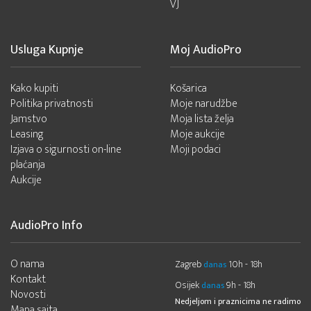
VJ
Usluga Kupnje
Moj AudioPro
Kako kupiti
Košarica
Politika privatnosti
Moje narudžbe
Jamstvo
Moja lista želja
Leasing
Moje aukcije
Izjava o sigurnosti on-line
Moji podaci
plaćanja
Aukcije
AudioPro Info
O nama
Zagreb
10h - 18h
danas
Kontakt
Osijek
9h - 18h
danas
Novosti
Nedjeljom i praznicima ne radimo
Mapa sajta