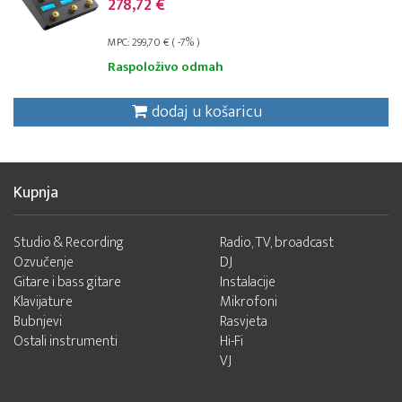
278,72 €
MPC: 299,70 € ( -7% )
Raspoloživo odmah
dodaj u košaricu
Kupnja
Studio & Recording
Radio, TV, broadcast
Ozvučenje
DJ
Gitare i bass gitare
Instalacije
Klavijature
Mikrofoni
Bubnjevi
Rasvjeta
Ostali instrumenti
Hi-Fi
VJ