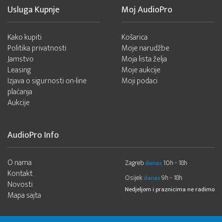
Usluga Kupnje
Moj AudioPro
Kako kupiti
Košarica
Politika privatnosti
Moje narudžbe
Jamstvo
Moja lista želja
Leasing
Moje aukcije
Izjava o sigurnosti on-line
Moji podaci
plaćanja
Aukcije
AudioPro Info
O nama
Zagreb
10h - 18h
danas
Kontakt
Osijek
9h - 18h
danas
Novosti
Nedjeljom i praznicima ne radimo
Mapa sajta