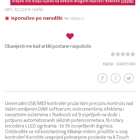
Vidjeli ste bolju cijenu na nekom drugom mjestu? Kliknite
OVDJE!
MPC: 622,00 € (-64%)
Isporučivo po narudžbi
Na stanju u:
Obavijesti me kad artikl postane raspoloživ
Kat.br. : 04055143
Univerzalni USB/MIDI kontroler pruža Vam preciznu kontrolu nad
Vašim omiljenim DAW softverom, instrumentima, efektima i
rasvjetnim sistemima s fluidnosti od 9 osjetljivih na dodir i
potpuno automatiziranih skliznih potenciometara, 16 rotary
encodera s LED ogrlicama - te 39 osvijetljenih dugmića.
Oslobodite se od konstantnog klikanja mišem, priuštite si ovaj
kontroler! Koristite unaprijed pohranjene postavke na X-Touch