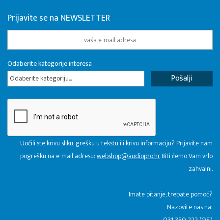
Prijavite se na NEWSLETTER
Odaberite kategorije interesa
Odaberite kategoriju...
Uočili ste krivu sliku, grešku u tekstu ili krivu informaciju? Prijavite nam
pogrešku na e-mail adresu:
webshop@audiopro.hr
Biti ćemo Vam vrlo
zahvalni.
​Imate pitanje, trebate pomoć?
Nazovite nas na:
031 350 222 (OS)