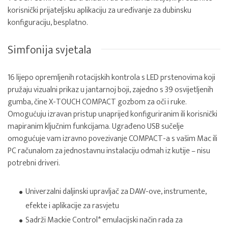
korisnički prijateljsku aplikaciju za uređivanje za dubinsku
konfiguraciju, besplatno.
Simfonija svjetala
16 lijepo opremljenih rotacijskih kontrola s LED prstenovima koji
pružaju vizualni prikaz u jantarnoj boji, zajedno s 39 osvijetljenih
gumba, čine X-TOUCH COMPACT gozbom za oči i ruke.
Omogućuju izravan pristup unaprijed konfiguriranim ili korisnički
mapiranim ključnim funkcijama. Ugrađeno USB sučelje
omogućuje vam izravno povezivanje COMPACT-a s vašim Mac ili
PC računalom za jednostavnu instalaciju odmah iz kutije – nisu
potrebni driveri.
Univerzalni daljinski upravljač za DAW-ove, instrumente,
efekte i aplikacije za rasvjetu
Sadrži Mackie Control* emulacijski način rada za