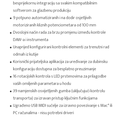
besprijekornu integraciju sa svakim kompatibilnim
softverom za glazbenu produkciju
9 potpuno automatiziranih i na dodir osjetljivih
motoriziranih kliznih potenciometara od 100 mm
Dvoslojni način rada za brzu promjenu između kontrole
DAW-a i instrumenta
Unaprijed konfigurirani kontrolni elementi za trenutni rad
odmah iz kutije
Korisnički prijateljska aplikacija za uređivanje za dubinsku
konfiguraciju dostupna za besplatno preuzimanje
16 rotacijskih kontrola s LED prstenovima za prilagodbe
vaših omiljenih parametara u hodu
39 namjenskih osvijetljenih gumba (uključujući kontrolu
transporta) za izravan pristup ključnim funkcijama
Ugrađeno USB MIDI sučelje za izravno povezivanje s Mac* ili
PC računalima - nisu potrebni driveri