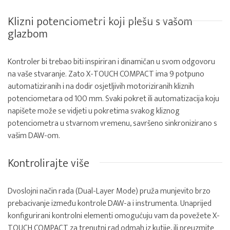
Klizni potenciometri koji plešu s vašom
glazbom
Kontroler bi trebao biti inspiriran i dinamičan u svom odgovoru
na vaše stvaranje. Zato X-TOUCH COMPACT ima 9 potpuno
automatiziranih i na dodir osjetljivih motoriziranih kliznih
potenciometara od 100 mm. Svaki pokret ili automatizacija koju
napišete može se vidjeti u pokretima svakog kliznog
potenciometra u stvarnom vremenu, savršeno sinkronizirano s
vašim DAW-om.
Kontrolirajte više
Dvoslojni način rada (Dual-Layer Mode) pruža munjevito brzo
prebacivanje između kontrole DAW-a i instrumenta. Unaprijed
konfigurirani kontrolni elementi omogućuju vam da povežete X-
TOUCH COMPACT za trenutni rad odmah iz kutije, ili preuzmite