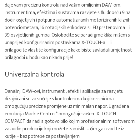
daje vam preciznu kontrolu nad vašim omiljenim DAW-om,
instrumentima, efektima i sustavima rasvjete s fluidnošću 9 na
dodir osjetljivih i potpuno automatiziranih motoriziranih kliznih
potenciometara, 16 rotacijskih enkodera s LED prstenovima – i
39 osvijetljenih gumba. Oslobodite se paradigme klika mišem s
unaprijed konfiguriranim postavkama X-TOUCH-a – ili
prilagodite vlastite konfiguracije kako biste savladali umjetnost
prilagodbi u hodu kao nikada prije!
Univerzalna kontrola
Današnji DAW-ovi, instrumenti, efekti i aplikacije za rasvjetu
dizajnirani su za sučelje s kontrolerima koji korisnicima
omogućuju precizne promjene uz minimalan napor. Ugrađena
emulacija Mackie Control* omogućuje vašem X-TOUCH
COMPACT da radi s gotovo bilo kojim profesionalnim softverom
za audio produkciju koji možete zamisliti – čim ga izvadite iz
kutije – bez potrebe za postavljanjem!