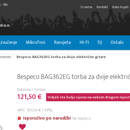
 - 18h
O nama
Kontakt
Kako kupiti
zvučenje
Mikrofoni
Rasvjeta
HI-FI
DJ
Ostalo
trumente
Bespeco BAG362EG torba za dvije električne gitare
Bespeco BAG362EG torba za dvije elektri
Gotovina / Virman
121,50 €
Vidjeli ste bolju cijenu na nekom drugom mjest
MPC: 135,00 € (-10%)
Isporučivo po narudžbi
Na stanju u: