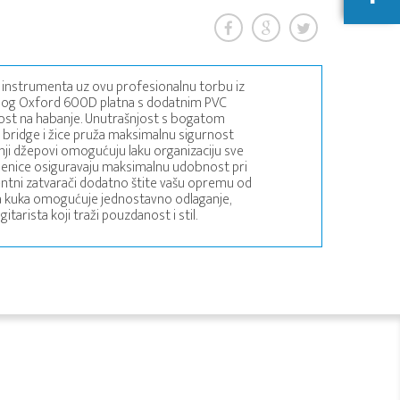
a instrumenta uz ovu profesionalnu torbu iz
ornog Oxford 600D platna s dodatnim PVC
ost na habanje. Unutrašnjost s bogatom
ridge i žice pruža maksimalnu sigurnost
rnji džepovi omogućuju laku organizaciju sve
enice osiguravaju maksimalnu udobnost pri
entni zatvarači dodatno štite vašu opremu od
nja kuka omogućuje jednostavno odlaganje,
tarista koji traži pouzdanost i stil.