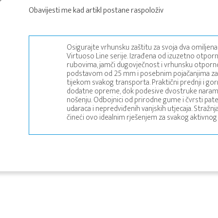
Obavijesti me kad artikl postane raspoloživ
Osigurajte vrhunsku zaštitu za svoja dva omiljen
Virtuoso Line serije. Izrađena od izuzetno otp
rubovima, jamči dugovječnost i vrhunsku otporn
podstavom od 25 mm i posebnim pojačanjima za b
tijekom svakog transporta. Praktični prednji i go
dodatne opreme, dok podesive dvostruke naram
nošenju. Odbojnici od prirodne gume i čvrsti pat
udaraca i nepredviđenih vanjskih utjecaja. Straž
čineći ovo idealnim rješenjem za svakog aktivnog gi