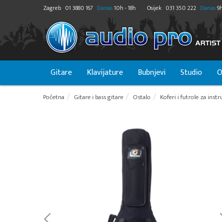
Zagreb
01 3880 167
Danas
10h - 18h
Osijek
031 350 222
Danas
9h
Gitare
Klavijature
Bubnjevi
Studio
O
Početna
Gitare i bass gitare
Ostalo
Koferi i futrole za ins