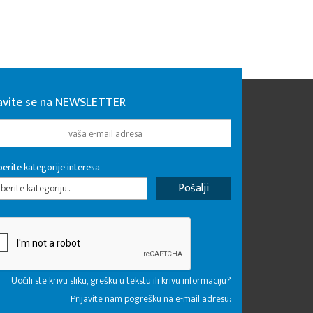
javite se na NEWSLETTER
erite kategorije interesa
erite kategoriju...
Uočili ste krivu sliku, grešku u tekstu ili krivu informaciju?
Prijavite nam pogrešku na e-mail adresu: