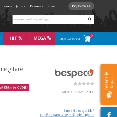
Prijavite se
Leasing
Jamstvo
Reference
Novosti
0
HIT %
MEGA %
Vaša košarica
čne gitare
r
e
c
e
n
z
i
e
k
u
p
a
c
j
a
u? Kliknite
OVDJE!
Kat.br. : BESBAG362EG
Kupili ste ovaj artikl?
Napišite nam svoje mišljenje o njemu