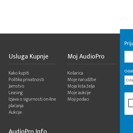
Pri
Usluga Kupnje
Moj AudioPro
Odab
Kako kupiti
Košarica
Politika privatnosti
Moje narudžbe
Odab
Jamstvo
Moja lista želja
Leasing
Moje aukcije
Izjava o sigurnosti on-line
Moji podaci
plaćanja
Aukcije
AudioPro Info