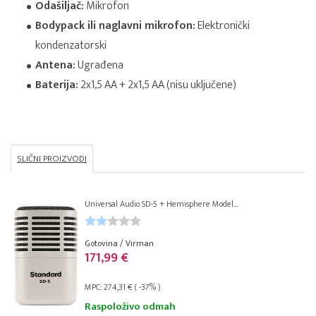
Odašiljač:
Mikrofon
Bodypack ili naglavni mikrofon:
Elektronički
kondenzatorski
Antena:
Ugrađena
Baterija:
2x1,5 AA + 2x1,5 AA (nisu uključene)
SLIČNI PROIZVODI
Universal Audio SD-5 + Hemisphere Model...
Gotovina / Virman
171,99 €
MPC: 274,31 € ( -37% )
Raspoloživo odmah