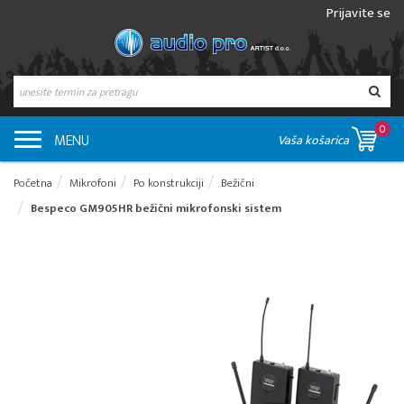
Prijavite se
0
MENU
Vaša košarica
Početna
Mikrofoni
Po konstrukciji
Bežični
Bespeco GM905HR bežični mikrofonski sistem