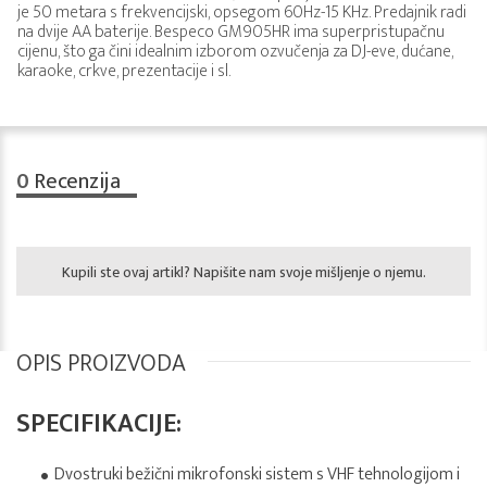
je 50 metara s frekvencijski, opsegom 60Hz-15 KHz. Predajnik radi
na dvije AA baterije. Bespeco GM905HR ima superpristupačnu
cijenu, što ga čini idealnim izborom ozvučenja za DJ-eve, dućane,
karaoke, crkve, prezentacije i sl.
0
Recenzija
Kupili ste ovaj artikl? Napišite nam svoje mišljenje o njemu.
OPIS PROIZVODA
SPECIFIKACIJE:
Dvostruki bežični mikrofonski sistem s VHF tehnologijom i