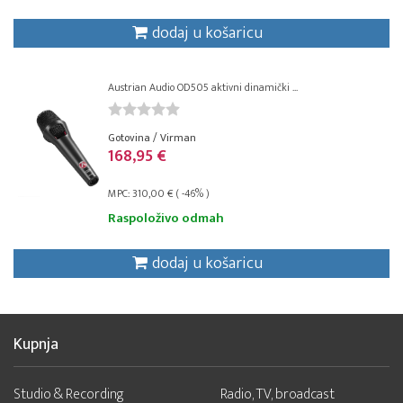
dodaj u košaricu
Austrian Audio OD505 aktivni dinamički ...
Gotovina / Virman
168,95 €
MPC: 310,00 € ( -46% )
Raspoloživo odmah
dodaj u košaricu
Kupnja
Studio & Recording
Radio, TV, broadcast