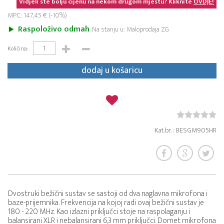
Vidjeli ste bolju cijenu na nekom drugom mjestu? Kliknite
OVDJE!
MPC: 147,45 € (-10%)
Raspoloživo odmah
Na stanju u: Maloprodaja ZG
Količina:
dodaj u košaricu
Kat.br. : BESGM905HR
Dvostruki bežični sustav se sastoji od dva naglavna mikrofona i
baze-prijemnika. Frekvencija na kojoj radi ovaj bežični sustav je
180 - 220 MHz. Kao izlazni priključci stoje na raspolaganju i
balansirani XLR i nebalansirani 6,3 mm priključci. Domet mikrofona