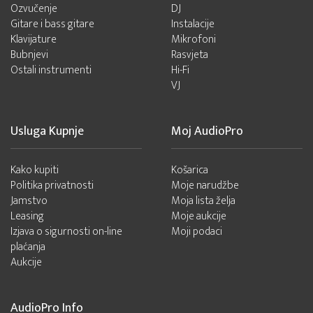
Ozvučenje
DJ
Gitare i bass gitare
Instalacije
Klavijature
Mikrofoni
Bubnjevi
Rasvjeta
Ostali instrumenti
Hi-Fi
VJ
Usluga Kupnje
Moj AudioPro
Kako kupiti
Košarica
Politika privatnosti
Moje narudžbe
Jamstvo
Moja lista želja
Leasing
Moje aukcije
Izjava o sigurnosti on-line
Moji podaci
plaćanja
Aukcije
AudioPro Info