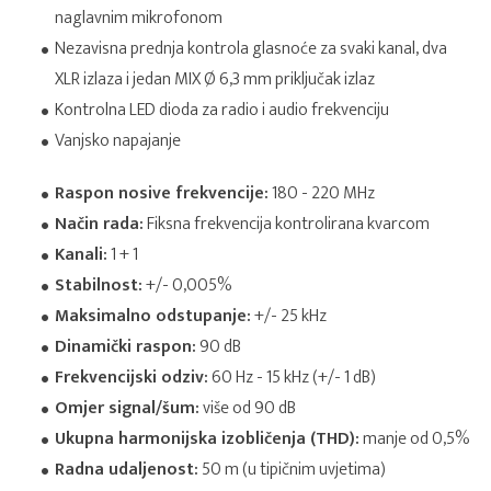
naglavnim mikrofonom
Nezavisna prednja kontrola glasnoće za svaki kanal, dva
XLR izlaza i jedan MIX Ø 6,3 mm priključak izlaz
Kontrolna LED dioda za radio i audio frekvenciju
Vanjsko napajanje
Raspon nosive frekvencije:
180 - 220 MHz
Način rada:
Fiksna frekvencija kontrolirana kvarcom
Kanali:
1 + 1
Stabilnost:
+/- 0,005%
Maksimalno odstupanje:
+/- 25 kHz
Dinamički raspon:
90 dB
Frekvencijski odziv:
60 Hz - 15 kHz (+/- 1 dB)
Omjer signal/šum:
više od 90 dB
Ukupna harmonijska izobličenja (THD):
manje od 0,5%
Radna udaljenost:
50 m (u tipičnim uvjetima)