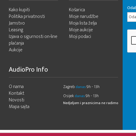
Odab
Kako kupiti
Košarica
Politika privatnosti
Moje narudžbe
Odab
Jamstvo
Moja lista želja
Leasing
Moje aukcije
Izjava o sigurnosti on-line
Moji podaci
plaćanja
Aukcije
AudioPro Info
O nama
Zagreb
9h - 13h
danas
Kontakt
Osijek
9h - 13h
danas
Novosti
Nedjeljom i praznicima ne radimo
Mapa sajta