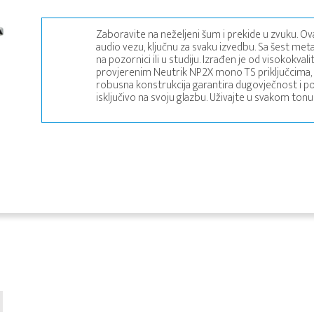
Zaboravite na neželjeni šum i prekide u zvuku. O
audio vezu, ključnu za svaku izvedbu. Sa šest met
na pozornici ili u studiju. Izrađen je od visokok
provjerenim Neutrik NP2X mono TS priključcima, os
robusna konstrukcija garantira dugovječnost i p
isključivo na svoju glazbu. Uživajte u svakom ton