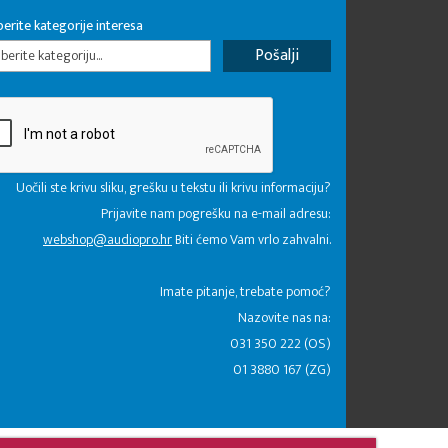
erite kategorije interesa
erite kategoriju...
Uočili ste krivu sliku, grešku u tekstu ili krivu informaciju?
Prijavite nam pogrešku na e-mail adresu:
webshop@audiopro.hr
Biti ćemo Vam vrlo zahvalni.
​Imate pitanje, trebate pomoć?
Nazovite nas na:
031 350 222 (OS)
01 3880 167 (ZG)