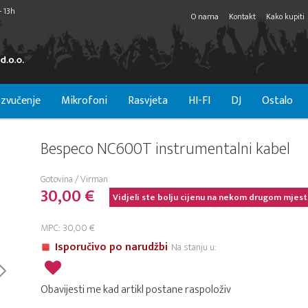
- 13h
O nama
Kontakt
Kako kupiti
zvučenje
Mikrofoni
Rasvjeta
HI-FI
DJ
Ostalo
Bespeco NC600T instrumentalni kabel
Gotovina / Virman
30,00 €
Vidjeli ste bolju cijenu na nekom drugom mjest
MPC: 30,00 €
Isporučivo po narudžbi
Na stanju u:
Obavijesti me kad artikl postane raspoloživ