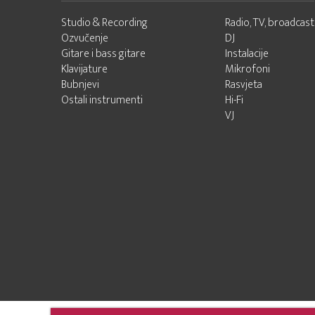
Studio & Recording
Radio, TV, broadcast
Ozvučenje
DJ
Gitare i bass gitare
Instalacije
Klavijature
Mikrofoni
Bubnjevi
Rasvjeta
Ostali instrumenti
Hi-Fi
VJ