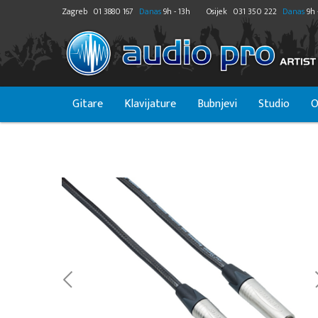
Zagreb
01 3880 167
Danas
9h - 13h
Osijek
031 350 222
Danas
9h 
Gitare
Klavijature
Bubnjevi
Studio
O