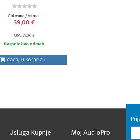
Gotovina / Virman
39,00 €
MPC: 39,00 €
Raspoloživo odmah
dodaj u košaricu
Pri
Usluga Kupnje
Moj AudioPro