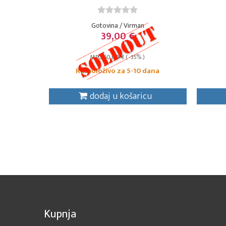
Gotovina / Virman
39,00 €
MPC: 60,00 € ( -35% )
Raspoloživo za 5-10 dana
dodaj u košaricu
Kupnja