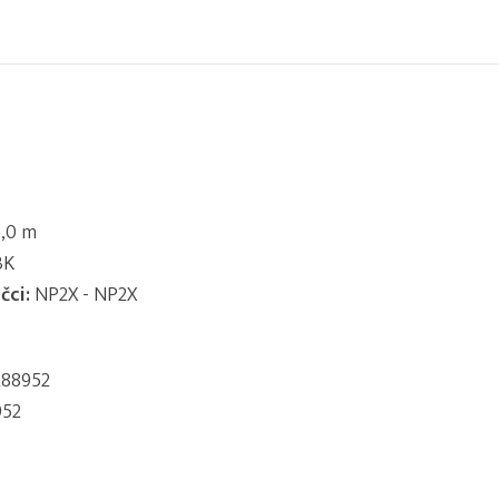
,0 m
BK
čci:
NP2X - NP2X
88952
952