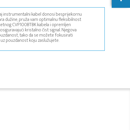
vaj instrumentalni kabel donosi besprijekornu
ara dužine, pruža vam optimalnu fleksibilnost
valitetnog CVP100BTBK kabela i opremljen
iguravajući kristalno čist signal. Njegova
ouzdanost, tako da se možete fokusirati
u uz pouzdanost koju zaslužujete.