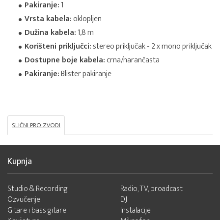
Pakiranje:
1
Vrsta kabela:
oklopljen
Dužina kabela:
1,8 m
Korišteni priključci:
stereo priključak - 2 x mono priključak
Dostupne boje kabela:
crna/narančasta
Pakiranje:
Blister pakiranje
SLIČNI PROIZVODI
Kupnja
Studio & Recording
Radio, TV, broadcast
Ozvučenje
DJ
Gitare i bass gitare
Instalacije