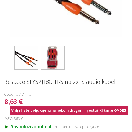
Bespeco SLYS2J180 TRS na 2xTS audio kabel
Gotovina / Virman
8,63 €
Vidjeli ste bolju cijenu na nekom drugom mjestu? Kliknite
OVDJE!
MPC: 8,63 €
Raspoloživo odmah
Na stanju u: Maloprodaja OS