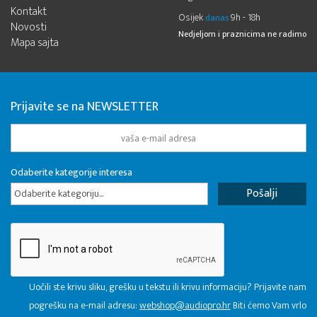
Kontakt
Osijek
9h - 18h
danas
Novosti
Nedjeljom i praznicima ne radimo
Mapa sajta
Prijavite se na NEWSLETTER
Odaberite kategorije interesa
Odaberite kategoriju...
Uočili ste krivu sliku, grešku u tekstu ili krivu informaciju? Prijavite nam
pogrešku na e-mail adresu:
webshop@audiopro.hr
Biti ćemo Vam vrlo