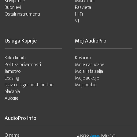
Klavijature
Mikrofoni
Bubnjevi
Rasvjeta
Ostali instrumenti
Hi-Fi
VJ
Usluga Kupnje
Moj AudioPro
Kako kupiti
Košarica
Politika privatnosti
Moje narudžbe
Jamstvo
Moja lista želja
Leasing
Moje aukcije
Izjava o sigurnosti on-line
Moji podaci
plaćanja
Aukcije
AudioPro Info
O nama
Zagreb
10h - 18h
danas