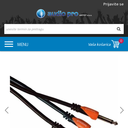
Prijavite se
0
MENU
Vaša košarica