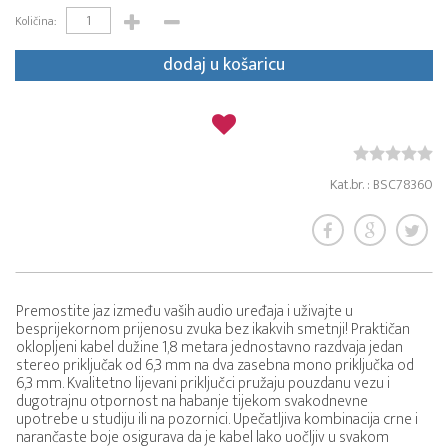
Količina:
dodaj u košaricu
Kat.br. : BSC78360
Premostite jaz između vaših audio uređaja i uživajte u
besprijekornom prijenosu zvuka bez ikakvih smetnji! Praktičan
oklopljeni kabel dužine 1,8 metara jednostavno razdvaja jedan
stereo priključak od 6,3 mm na dva zasebna mono priključka od
6,3 mm. Kvalitetno lijevani priključci pružaju pouzdanu vezu i
dugotrajnu otpornost na habanje tijekom svakodnevne
upotrebe u studiju ili na pozornici. Upečatljiva kombinacija crne i
narančaste boje osigurava da je kabel lako uočljiv u svakom