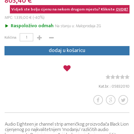
803,40 €
Vidjeli ste bolju cijenu na nekom drugom mjestu? Kliknite
OVDJE!
MPC: 1.339,00 € (-40%)
Raspoloživo odmah
Na stanju u: Maloprodaja ZG
Količina:
dodaj u košaricu
Kat.br. : 05832010
Audio Eighteen je channel strip američkog proizvođača Black Lion
cijenjenog po najkvalitetnijem 'modanju' različitih audio