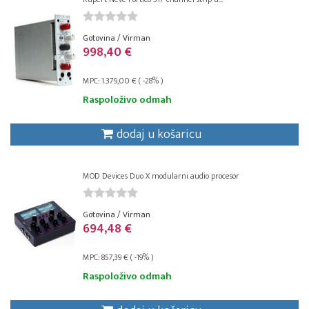
Gotovina / Virman
998,40 €
MPC: 1.379,00 € ( -28% )
Raspoloživo odmah
dodaj u košaricu
MOD Devices Duo X modularni audio procesor
Gotovina / Virman
694,48 €
MPC: 857,39 € ( -19% )
Raspoloživo odmah