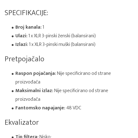
SPECIFIKACIJE:
Broj kanala:
1
Ulazi:
1 x XLR 3-pinski ženski (balansirani)
Izlazi:
1 x XLR 3-pinski muški (balansirani)
Pretpojačalo
Raspon pojačanja:
Nije specificirano od strane
proizvođača
Maksimalni izlaz:
Nije specificirano od strane
proizvođača
Fantomsko napajanje:
48 VDC
Ekvalizator
Tip filtera:
Nisko: