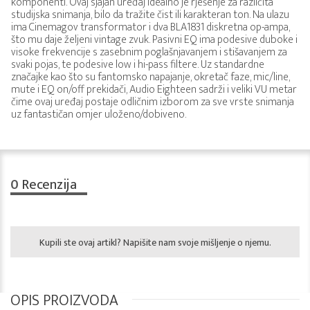
komponenti. Ovaj sjajan uređaj idealno je rješenje za različita
studijska snimanja, bilo da tražite čist ili karakteran ton. Na ulazu
ima Cinemagov transformator i dva BLA1831 diskretna op-ampa,
što mu daje željeni vintage zvuk. Pasivni EQ ima podesive duboke i
visoke frekvencije s zasebnim poglašnjavanjem i stišavanjem za
svaki pojas, te podesive low i hi-pass filtere. Uz standardne
značajke kao što su fantomsko napajanje, okretač faze, mic/line,
mute i EQ on/off prekidači, Audio Eighteen sadrži i veliki VU metar
čime ovaj uređaj postaje odličnim izborom za sve vrste snimanja
uz fantastičan omjer uloženo/dobiveno.
0
Recenzija
Kupili ste ovaj artikl? Napišite nam svoje mišljenje o njemu.
OPIS PROIZVODA