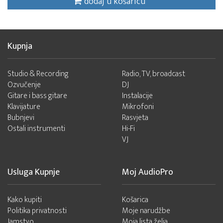
dodaj u košaricu
Kupnja
Studio & Recording
Radio, TV, broadcast
Ozvučenje
DJ
Gitare i bass gitare
Instalacije
Klavijature
Mikrofoni
Bubnjevi
Rasvjeta
Ostali instrumenti
Hi-Fi
VJ
Usluga Kupnje
Moj AudioPro
Kako kupiti
Košarica
Politika privatnosti
Moje narudžbe
Jamstvo
Moja lista želja