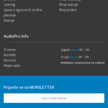
Leasing
Moje aukcije
Izjava o sigurnosti on-line
Moji podaci
plaćanja
Aukcije
AudioPro Info
O nama
Zagreb
9h - 13h
danas
Kontakt
Osijek
9h - 13h
danas
Novosti
Nedjeljom i praznicima ne radimo
Mapa sajta
Prijavite se na NEWSLETTER