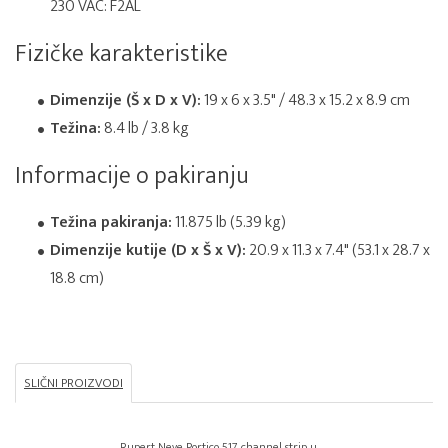
230 VAC: F2AL
Fizičke karakteristike
Dimenzije (Š x D x V):
19 x 6 x 3.5" / 48.3 x 15.2 x 8.9 cm
Težina:
8.4 lb / 3.8 kg
Informacije o pakiranju
Težina pakiranja:
11.875 lb (5.39 kg)
Dimenzije kutije (D x Š x V):
20.9 x 11.3 x 7.4" (53.1 x 28.7 x
18.8 cm)
SLIČNI PROIZVODI
Rupert Neve Portico 517 channel strip u...