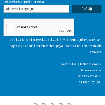
Odaberite kategorije interesa
Odaberite kategoriju...
Uočili ste krivu sliku, grešku u tekstu ili krivu informaciju? Prijavite nam
pogrešku na e-mail adresu:
webshop@audiopro.hr
Biti ćemo Vam vrlo
zahvalni.
​Imate pitanje, trebate pomoć?
Nazovite nas na:
031 350 222 (OS)
01 3880 167 (ZG)