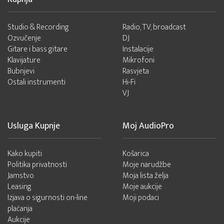
Studio & Recording
Radio, TV, broadcast
Ozvučenje
DJ
Gitare i bass gitare
Instalacije
Klavijature
Mikrofoni
Bubnjevi
Rasvjeta
Ostali instrumenti
Hi-Fi
VJ
Usluga Kupnje
Moj AudioPro
Kako kupiti
Košarica
Politika privatnosti
Moje narudžbe
Jamstvo
Moja lista želja
Leasing
Moje aukcije
Izjava o sigurnosti on-line
Moji podaci
plaćanja
Aukcije