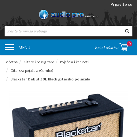
Prijavite se
0
MENU
Vaša košarica
Početna
Gitare i bass gitare
Pojačala i kabineti
Gitarska pojačala (Combo)
Blackstar Debut 30E Black gitarsko pojačalo