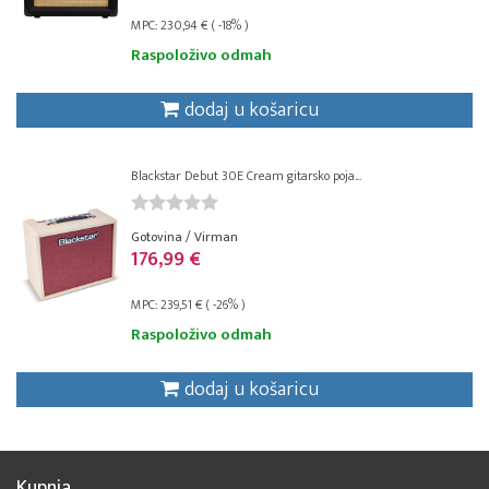
MPC: 230,94 € ( -18% )
Raspoloživo odmah
dodaj u košaricu
Blackstar Debut 30E Cream gitarsko poja...
Gotovina / Virman
176,99 €
MPC: 239,51 € ( -26% )
Raspoloživo odmah
dodaj u košaricu
Kupnja