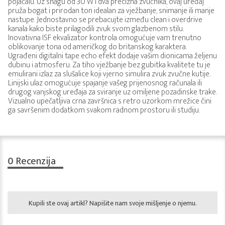
pojačalu. Uz snagu od 30 W i dva precizna zvučnika, ovaj uređaj
pruža bogat i prirodan ton idealan za vježbanje, snimanje ili manje
nastupe. Jednostavno se prebacujte između clean i overdrive
kanala kako biste prilagodili zvuk svom glazbenom stilu.
Inovativna ISF ekvalizator kontrola omogućuje vam trenutno
oblikovanje tona od američkog do britanskog karaktera.
Ugrađeni digitalni tape echo efekt dodaje vašim dionicama željenu
dubinu i atmosferu. Za tiho vježbanje bez gubitka kvalitete tu je
emulirani izlaz za slušalice koji vjerno simulira zvuk zvučne kutije.
Linijski ulaz omogućuje spajanje vašeg prijenosnog računala ili
drugog vanjskog uređaja za sviranje uz omiljene pozadinske trake.
Vizualno upečatljiva crna završnica s retro uzorkom mrežice čini
ga savršenim dodatkom svakom radnom prostoru ili studiju.
0
Recenzija
Kupili ste ovaj artikl? Napišite nam svoje mišljenje o njemu.