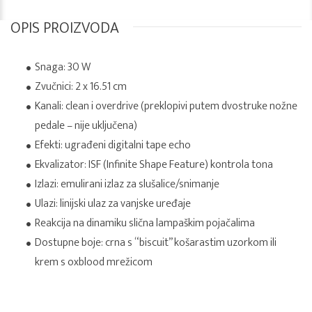
OPIS PROIZVODA
Snaga: 30 W
Zvučnici: 2 x 16.51 cm
Kanali: clean i overdrive (preklopivi putem dvostruke nožne
pedale – nije uključena)
Efekti: ugrađeni digitalni tape echo
Ekvalizator: ISF (Infinite Shape Feature) kontrola tona
Izlazi: emulirani izlaz za slušalice/snimanje
Ulazi: linijski ulaz za vanjske uređaje
Reakcija na dinamiku slična lampaškim pojačalima
Dostupne boje: crna s “biscuit” košarastim uzorkom ili
krem s oxblood mrežicom