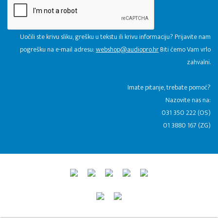
Uočili ste krivu sliku, grešku u tekstu ili krivu informaciju? Prijavite nam
pogrešku na e-mail adresu:
webshop@audiopro.hr
Biti ćemo Vam vrlo
zahvalni.
​Imate pitanje, trebate pomoć?
Nazovite nas na:
031 350 222 (OS)
01 3880 167 (ZG)