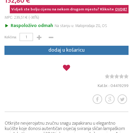
152,80 €
Vidjeli ste bolju cijenu na nekom drugom mjestu? Kliknite
OVDJE!
MPC: 239,51 € (-36%)
Raspoloživo odmah
Na stanju u: Maloprodaja ZG, OS
Količina:
dodaj u košaricu
Kat.br. : 04419299
Otkrijte nevjerojatnu zvučnu snagu zapakiranu u elegantno
kućište koje donosi autentičan osjećaj sviranja sličan lampaškom