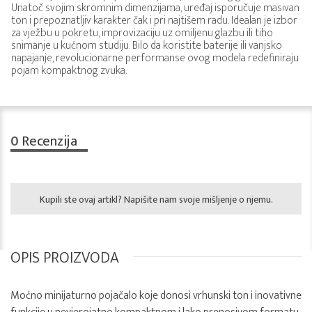
Unatoč svojim skromnim dimenzijama, uređaj isporučuje masivan
ton i prepoznatljiv karakter čak i pri najtišem radu. Idealan je izbor
za vježbu u pokretu, improvizaciju uz omiljenu glazbu ili tiho
snimanje u kućnom studiju. Bilo da koristite baterije ili vanjsko
napajanje, revolucionarne performanse ovog modela redefiniraju
pojam kompaktnog zvuka.
0
Recenzija
Kupili ste ovaj artikl? Napišite nam svoje mišljenje o njemu.
OPIS PROIZVODA
Moćno minijaturno pojačalo koje donosi vrhunski ton i inovativne