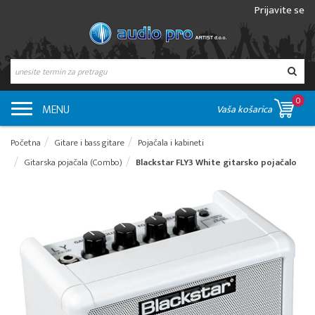
Prijavite se
0
MENU
Vaša košarica
Početna
Gitare i bass gitare
Pojačala i kabineti
Gitarska pojačala (Combo)
Blackstar FLY3 White gitarsko pojačalo