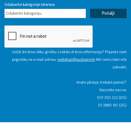
Odaberite kategorije interesa
Odaberite kategoriju...
Uočili ste krivu sliku, grešku u tekstu ili krivu informaciju? Prijavite nam
pogrešku na e-mail adresu:
webshop@audiopro.hr
Biti ćemo Vam vrlo
zahvalni.
​Imate pitanje, trebate pomoć?
Nazovite nas na:
031 350 222 (OS)
01 3880 167 (ZG)