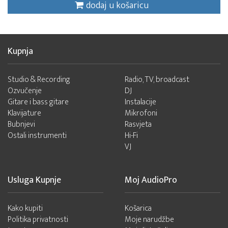
dodaj u košaricu
Kupnja
Studio & Recording
Radio, TV, broadcast
Ozvučenje
DJ
Gitare i bass gitare
Instalacije
Klavijature
Mikrofoni
Bubnjevi
Rasvjeta
Ostali instrumenti
Hi-Fi
VJ
Usluga Kupnje
Moj AudioPro
Kako kupiti
Košarica
Politika privatnosti
Moje narudžbe