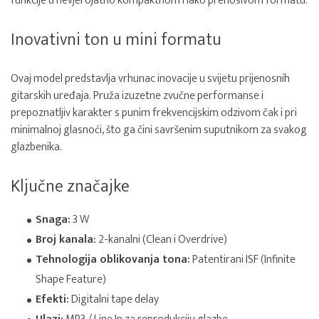
funkcije u nevjerojatno kompaktnom i lako prenosivom formatu.
Inovativni ton u mini formatu
Ovaj model predstavlja vrhunac inovacije u svijetu prijenosnih
gitarskih uređaja. Pruža izuzetne zvučne performanse i
prepoznatljiv karakter s punim frekvencijskim odzivom čak i pri
minimalnoj glasnoći, što ga čini savršenim suputnikom za svakog
glazbenika.
Ključne značajke
Snaga:
3 W
Broj kanala:
2-kanalni (Clean i Overdrive)
Tehnologija oblikovanja tona:
Patentirani ISF (Infinite
Shape Feature)
Efekti:
Digitalni tape delay