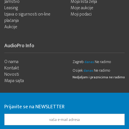
Jamstvo
Moja lista želja
Leasing
Moje aukcije
Izjava o sigurnosti on-line
Moji podaci
plaćanja
Aukcije
AudioPro Info
O nama
Zagreb
Ne radimo
danas
Kontakt
Osijek
Ne radimo
danas
Novosti
Nedjeljom i praznicima ne radimo
Mapa sajta
Prijavite se na NEWSLETTER