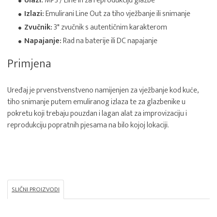
Ulazi:
MP3 / Line In za reprodukciju glazbe
Izlazi:
Emulirani Line Out za tiho vježbanje ili snimanje
Zvučnik:
3" zvučnik s autentičnim karakterom
Napajanje:
Rad na baterije ili DC napajanje
Primjena
Uređaj je prvenstvenstveno namijenjen za vježbanje kod kuće,
tiho snimanje putem emuliranog izlaza te za glazbenike u
pokretu koji trebaju pouzdan i lagan alat za improvizaciju i
reprodukciju popratnih pjesama na bilo kojoj lokaciji.
SLIČNI PROIZVODI