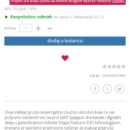
Vidjeli ste bolju cijenu na nekom drugom mjestu? Kliknite
OVDJE!
MPC: 95,08 € (-19%)
Raspoloživo odmah
Na stanju u: Maloprodaja ZG, OS
Količina:
dodaj u košaricu
Kat.br. : 04419401WH
Ovaj mališan pruža nevjerojatno zvučno iskustvo koje će vas
potpuno oduševiti već na prvi takt! Spajajući dva kanala i digitalni
delay s patentiranom Infinite Shape Feature (ISF) tehnologijom,
kreirano je savršeno prijenosno rješenje za svakog gitarista.