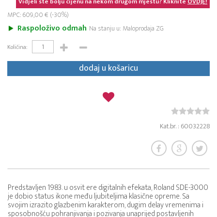
Vidjeli ste bolju cijenu na nekom drugom mjestu? Kliknite
OVDJE!
MPC: 609,00 € (-30%)
Raspoloživo odmah
Na stanju u: Maloprodaja ZG
Količina:
dodaj u košaricu
Kat.br. : 60032228
Predstavljen 1983. u osvit ere digitalnih efekata, Roland SDE-3000
je dobio status ikone među ljubiteljima klasične opreme. Sa
svojim izrazito glazbenim karakterom, dugim delay vremenima i
sposobnošću pohranjivanja i pozivanja unaprijed postavljenih