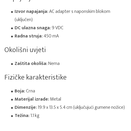
Izvor napajanja:
AC adapter s naponskim blokom
(uključen)
DC ulazna snaga:
9 VDC
Radna struja:
450 mA
Okolišni uvjeti
Zaštita okoliša:
Nema
Fizičke karakteristike
Boja:
Crna
Materijal izrade:
Metal
Dimenzije:
19.9 x 13.5 x 5.4 cm (uključujući gumene nožice)
Težina:
1.1 kg