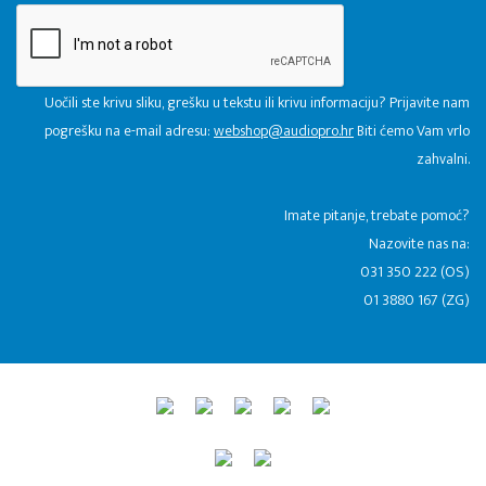
Uočili ste krivu sliku, grešku u tekstu ili krivu informaciju? Prijavite nam
pogrešku na e-mail adresu:
webshop@audiopro.hr
Biti ćemo Vam vrlo
zahvalni.
​Imate pitanje, trebate pomoć?
Nazovite nas na:
031 350 222 (OS)
01 3880 167 (ZG)