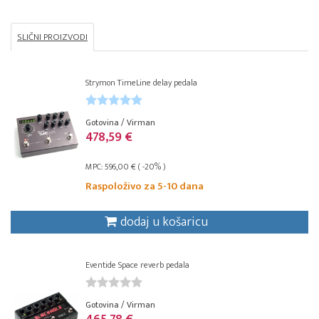
SLIČNI PROIZVODI
Strymon TimeLine delay pedala
Gotovina / Virman
478,59 €
MPC: 596,00 € ( -20% )
Raspoloživo za 5-10 dana
dodaj u košaricu
Eventide Space reverb pedala
Gotovina / Virman