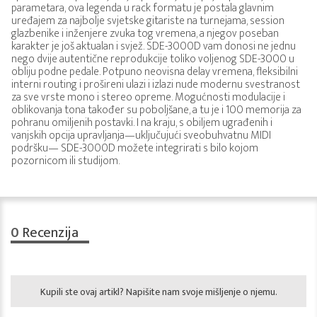
parametara, ova legenda u rack formatu je postala glavnim
uređajem za najbolje svjetske gitariste na turnejama, session
glazbenike i inženjere zvuka tog vremena, a njegov poseban
karakter je još aktualan i svjež. SDE-3000D vam donosi ne jednu
nego dvije autentične reprodukcije toliko voljenog SDE-3000 u
obliju podne pedale. Potpuno neovisna delay vremena, fleksibilni
interni routing i prošireni ulazi i izlazi nude modernu svestranost
za sve vrste mono i stereo opreme. Mogućnosti modulacije i
oblikovanja tona također su poboljšane, a tu je i 100 memorija za
pohranu omiljenih postavki. I na kraju, s obiljem ugrađenih i
vanjskih opcija upravljanja—uključujući sveobuhvatnu MIDI
podršku— SDE-3000D možete integrirati s bilo kojom
pozornicom ili studijom.
0
Recenzija
Kupili ste ovaj artikl? Napišite nam svoje mišljenje o njemu.