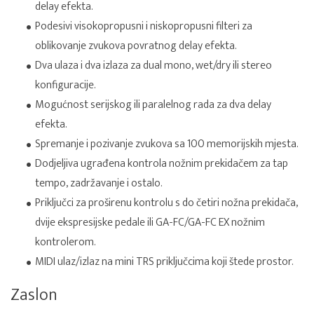
delay efekta.
Podesivi visokopropusni i niskopropusni filteri za
oblikovanje zvukova povratnog delay efekta.
Dva ulaza i dva izlaza za dual mono, wet/dry ili stereo
konfiguracije.
Mogućnost serijskog ili paralelnog rada za dva delay
efekta.
Spremanje i pozivanje zvukova sa 100 memorijskih mjesta.
Dodjeljiva ugrađena kontrola nožnim prekidačem za tap
tempo, zadržavanje i ostalo.
Priključci za proširenu kontrolu s do četiri nožna prekidača,
dvije ekspresijske pedale ili GA-FC/GA-FC EX nožnim
kontrolerom.
MIDI ulaz/izlaz na mini TRS priključcima koji štede prostor.
Zaslon