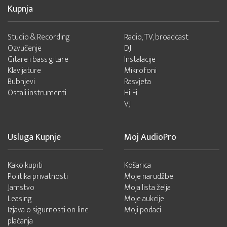
Kupnja
Studio & Recording
Radio, TV, broadcast
Ozvučenje
DJ
Gitare i bass gitare
Instalacije
Klavijature
Mikrofoni
Bubnjevi
Rasvjeta
Ostali instrumenti
Hi-Fi
VJ
Usluga Kupnje
Moj AudioPro
Kako kupiti
Košarica
Politika privatnosti
Moje narudžbe
Jamstvo
Moja lista želja
Leasing
Moje aukcije
Izjava o sigurnosti on-line
Moji podaci
plaćanja