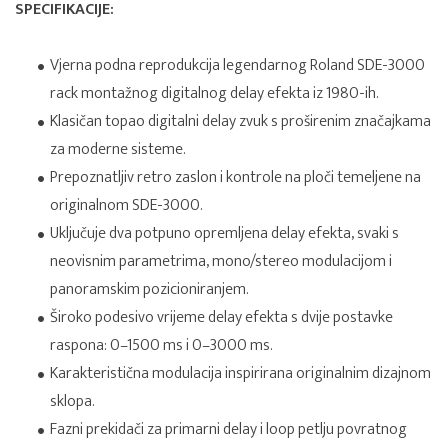
SPECIFIKACIJE:
Vjerna podna reprodukcija legendarnog Roland SDE-3000
rack montažnog digitalnog delay efekta iz 1980-ih.
Klasičan topao digitalni delay zvuk s proširenim značajkama
za moderne sisteme.
Prepoznatljiv retro zaslon i kontrole na ploči temeljene na
originalnom SDE-3000.
Uključuje dva potpuno opremljena delay efekta, svaki s
neovisnim parametrima, mono/stereo modulacijom i
panoramskim pozicioniranjem.
Široko podesivo vrijeme delay efekta s dvije postavke
raspona: 0–1500 ms i 0–3000 ms.
Karakteristična modulacija inspirirana originalnim dizajnom
sklopa.
Fazni prekidači za primarni delay i loop petlju povratnog