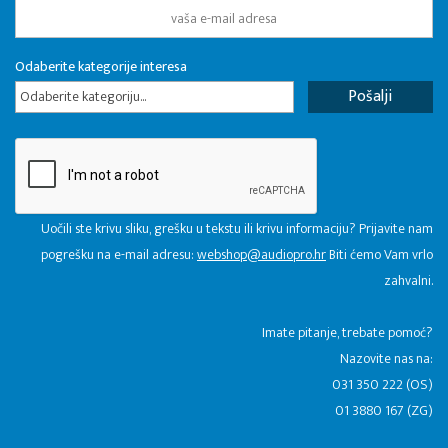
Odaberite kategorije interesa
Odaberite kategoriju...
Uočili ste krivu sliku, grešku u tekstu ili krivu informaciju? Prijavite nam
pogrešku na e-mail adresu:
webshop@audiopro.hr
Biti ćemo Vam vrlo
zahvalni.
​Imate pitanje, trebate pomoć?
Nazovite nas na:
031 350 222 (OS)
01 3880 167 (ZG)