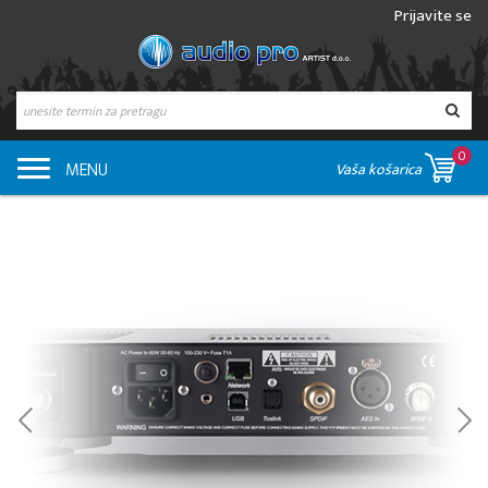
Prijavite se
0
MENU
Vaša košarica