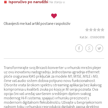
Isporučivo po narudžbi
Na stanju u:
Obavijesti me kad artikl postane raspoloživ
Kat.br. : 05690818
Transformirajte svoj Bricasti konverter u vrhunski mrežni plejer
uz ovu inovativnu nadogradnju. Jednostavna ugradnja ethernet
ploče osigurava RJ45 priključak za modele M1, M1SE, M1LE i M3,
čime vaš audio sistem dobiva potpuno novu funkcionalnost.
Otvorite vrata širokom spektru streaming aplikacija bez ikakvog
kompromisa u kvaliteti zvuka po kojoj je M serija poznata. Ova
opcija čini vaš uređaj savršenim središnjim dijelom svakog
modernog Hi-Fi sistema, spajajući vrhunsku preciznost s
modernom digitalnom fleksibilnošću. Uživajte u besprijekornom
radnom toku i vrhunskoj reprodukciji digitalnih zapisa direktno