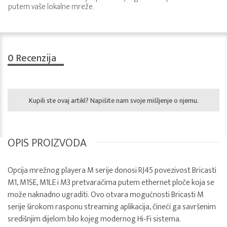
putem vaše lokalne mreže.
0
Recenzija
Kupili ste ovaj artikl? Napišite nam svoje mišljenje o njemu.
OPIS PROIZVODA
Opcija mrežnog playera M serije donosi RJ45 povezivost Bricasti
M1, M1SE, M1LE i M3 pretvaračima putem ethernet ploče koja se
može naknadno ugraditi. Ovo otvara mogućnosti Bricasti M
serije širokom rasponu streaming aplikacija, čineći ga savršenim
središnjim dijelom bilo kojeg modernog Hi-Fi sistema.