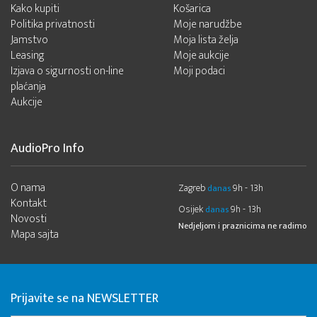
Kako kupiti
Košarica
Politika privatnosti
Moje narudžbe
Jamstvo
Moja lista želja
Leasing
Moje aukcije
Izjava o sigurnosti on-line
Moji podaci
plaćanja
Aukcije
AudioPro Info
O nama
Zagreb
9h - 13h
danas
Kontakt
Osijek
9h - 13h
danas
Novosti
Nedjeljom i praznicima ne radimo
Mapa sajta
Prijavite se na NEWSLETTER