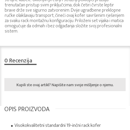
trenutačan pristup svim priključcima, dok četiri čvrste leptir
brave drže sve sigurno zatvorenim. Dvije ugradbene preklopne
ručke olakšavaju transport, čineći ovaj kofer savršenim rješenjem
za svaku rack montažnu konfiguraciju. Priloženi set vijaka i matica
omogućuje da odmah i bez odgađanja složite svoj profesionalni
sistem.
0
Recenzija
Kupili ste ovaj artikl? Napišite nam svoje mišljenje o njemu.
OPIS PROIZVODA
Visokokvalitetni standardni 19-inčni rack kofer