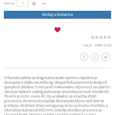
Količina:
dodaj u košaricu
Kat.br. : HMB03208
Vrhunska zaštita za dragocjenu audio opremu napokon je
dostupna u obliku neuništivog oklopa! Robusna konstrukcija od
šperploče debljine 9 mm jamči maksimalnu otpornost na udarce i
vibracije tijekom svakog putovanja. Unutrašnjost nudi standardni
19-inčni prostor visine 4U, što je idealno za smještaj efekt
procesora, skretnica ili pojačala. Aluminijske klizne rack šine na
prednjoj i stražnjoj strani omogućuju brzu i preciznu montažu, a
iskoristiva dubina od 400 mm ostavlja dovoljno prostora za
strujne kabele. Uklonjivi prednji i stražnji poklopci pružaju