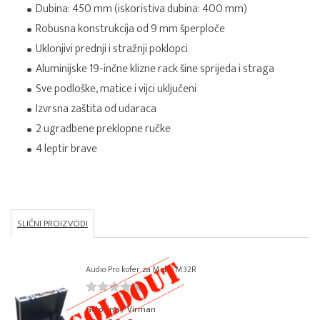
Dubina: 450 mm (iskoristiva dubina: 400 mm)
Robusna konstrukcija od 9 mm šperploče
Uklonjivi prednji i stražnji poklopci
Aluminijske 19-inčne klizne rack šine sprijeda i straga
Sve podloške, matice i vijci uključeni
Izvrsna zaštita od udaraca
2 ugradbene preklopne ručke
4 leptir brave
SLIČNI PROIZVODI
Audio Pro kofer za Midas M32R
Gotovina / Virman