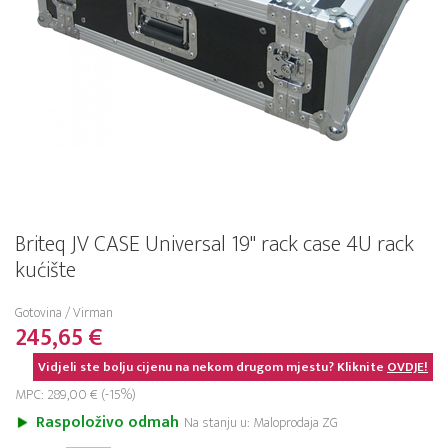
Briteq JV CASE Universal 19" rack case 4U rack
kućište
Gotovina / Virman
245,65 €
Vidjeli ste bolju cijenu na nekom drugom mjestu? Kliknite
OVDJE!
MPC: 289,00 € (-15%)
Raspoloživo odmah
Na stanju u: Maloprodaja ZG