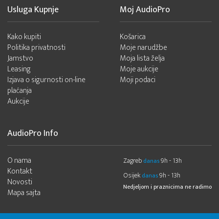
Usluga Kupnje
Moj AudioPro
Kako kupiti
Košarica
Politika privatnosti
Moje narudžbe
Jamstvo
Moja lista želja
Leasing
Moje aukcije
Izjava o sigurnosti on-line
Moji podaci
plaćanja
Aukcije
AudioPro Info
O nama
Zagreb
9h - 13h
danas
Kontakt
Osijek
9h - 13h
danas
Novosti
Nedjeljom i praznicima ne radimo
Mapa sajta