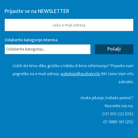
Prijavite se na NEWSLETTER
Odaberite kategorije interesa
Odaberite kategoriju...
Uočili ste krivu sliku, grešku u tekstu ili krivu informaciju? Prijavite nam
pogrešku na e-mail adresu:
webshop@audiopro.hr
Biti ćemo Vam vrlo
zahvalni.
​Imate pitanje, trebate pomoć?
Nazovite nas na:
031 350 222 (OS)
01 3880 167 (ZG)