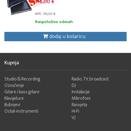
316,00 €
MPC: 316,00 €
Raspoloživo odmah
dodaj u košaricu
Kupnja
Studio & Recording
Radio, TV, broadcast
Ozvučenje
DJ
Gitare i bass gitare
Instalacije
Klavijature
Mikrofoni
Bubnjevi
Rasvjeta
Ostali instrumenti
Hi-Fi
VJ