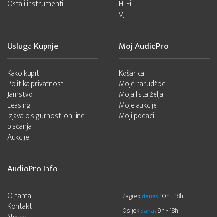
Ostali instrumenti
Hi-Fi
VJ
Usluga Kupnje
Moj AudioPro
Kako kupiti
Košarica
Politika privatnosti
Moje narudžbe
Jamstvo
Moja lista želja
Leasing
Moje aukcije
Izjava o sigurnosti on-line
Moji podaci
plaćanja
Aukcije
AudioPro Info
O nama
Zagreb
10h - 18h
danas
Kontakt
Osijek
9h - 18h
danas