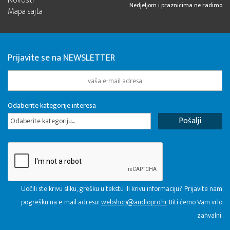
Novosti
Nedjeljom i praznicima ne radimo
Mapa sajta
Prijavite se na NEWSLETTER
Odaberite kategorije interesa
Odaberite kategoriju...
Uočili ste krivu sliku, grešku u tekstu ili krivu informaciju? Prijavite nam
pogrešku na e-mail adresu:
webshop@audiopro.hr
Biti ćemo Vam vrlo
zahvalni.