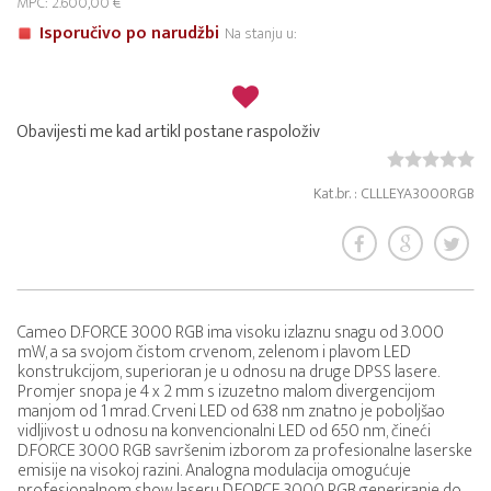
MPC: 2.600,00 €
Isporučivo po narudžbi
Na stanju u:
Obavijesti me kad artikl postane raspoloživ
Kat.br. : CLLLEYA3000RGB
Cameo D.FORCE 3000 RGB ima visoku izlaznu snagu od 3.000
mW, a sa svojom čistom crvenom, zelenom i plavom LED
konstrukcijom, superioran je u odnosu na druge DPSS lasere.
Promjer snopa je 4 x 2 mm s izuzetno malom divergencijom
manjom od 1 mrad. Crveni LED od 638 nm znatno je poboljšao
vidljivost u odnosu na konvencionalni LED od 650 nm, čineći
D.FORCE 3000 RGB savršenim izborom za profesionalne laserske
emisije na visokoj razini. Analogna modulacija omogućuje
profesionalnom show laseru D.FORCE 3000 RGB generiranje do