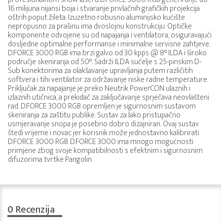
16 milijuna nijansi boja i stvaranje privlačnih grafičkih projekcija
oštrih poput žileta. Izuzetno robusno aluminijsko kućište
nepropusno za prašinu ima dvoslojnu konstrukciju. Optičke
komponente odvojene su od napajanja i ventilatora, osiguravajući
dosljedne optimalne performanse i minimalne servisne zahtjeve.
D.FORCE 3000 RGB ima brzi galvo od 30 kpps @ 8° ILDA i široko
područje skeniranja od 50°. Sadrži ILDA sučelje s 25-pinskim D-
Sub konektorima za olakšavanje upravljanja putem različitih
softvera i tihi ventilator za održavanje niske radne temperature.
Priključak za napajanje je preko Neutrik PowerCON ulaznih i
izlaznih utičnica, a prekidač za zaključavanje sprječava neovlašteni
rad. D.FORCE 3000 RGB opremljen je sigurnosnim sustavom
skeniranja za zaštitu publike. Sustav za lako pristupačno
usmjeravanje snopa je posebno dobro dizajniran. Ovaj sustav
štedi vrijeme i novac jer korisnik može jednostavno kalibrirati
D.FORCE 3000 RGB. D.FORCE 3000 ima mnogo mogućnosti
primjene zbog svoje kompatibilnosti s efektnim i sigurnosnim
difuzorima tvrtke Pangolin.
0
Recenzija