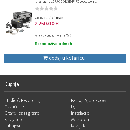
Ibiza Light LZR5000RGB-IP-FC vodootporn...
Gotovina / Virman
2.250,00 €
MPC: 2.500,00 € ( -10% )
Raspoloživo odmah
dodaj u košaricu
Kupnja
Studio & Recording
Radio, TV, broadcast
Ozvučenje
DJ
Gitare i bass gitare
Instalacije
Klavijature
Mikrofoni
Bubnjevi
Rasvjeta