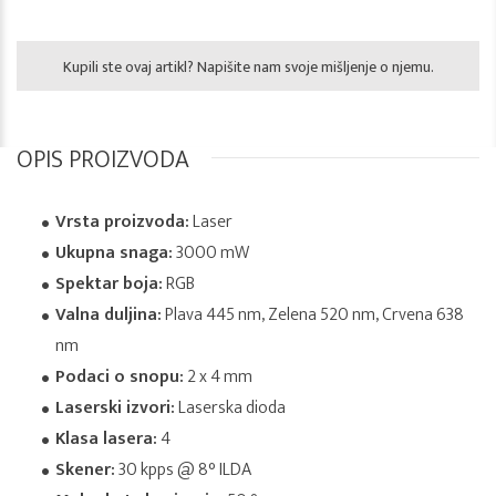
Kupili ste ovaj artikl? Napišite nam svoje mišljenje o njemu.
OPIS PROIZVODA
Vrsta proizvoda:
Laser
Ukupna snaga:
3000 mW
Spektar boja:
RGB
Valna duljina:
Plava 445 nm, Zelena 520 nm, Crvena 638
nm
Podaci o snopu:
2 x 4 mm
Laserski izvori:
Laserska dioda
Klasa lasera:
4
Skener:
30 kpps @ 8° ILDA