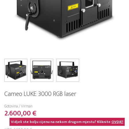
Cameo LUKE 3000 RGB laser
Gotovina / Virman
2.600,00 €
Vidjeli ste bolju cijenu na nekom drugom mjestu? Kliknite
OVDJE!