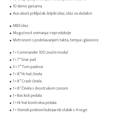
10 demo pjesama
Aux ulazni priključak, linijski izlaz, izlaz za slušalice
MIDI izlaz
Mogućnost snimanja i reprodukcije
Metronom s podešavanjem takta, tempa i glasnoće
1 × Commander 100 zvučni modul
1 × 7” Snar pad
3 × 7” Tom padova
1 × 8” Hi-hat činela
1 × 8” Crash činela
1 × 8” Činela s dvostrukom zonom
1 × Bas kick pedala
1 × Hi-hat kontrolna pedala
1 × Visinski podesivi bubnjarski stalak s 4 noge