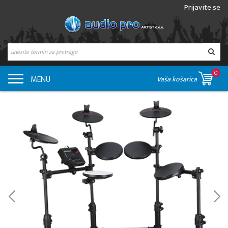
Prijavite se
0
MENU
Vaša košarica