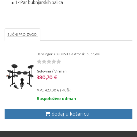
1 × Par bubnjarskih palica
SLIČNI PROIZVODI
Behringer XD80USB elektronski bubnjevi
Gotovina / Virman
380,70 €
MPC: 423,00 € ( -10% )
Raspoloživo odmah
dodaj u košaricu