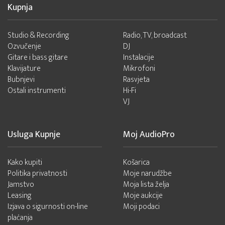
Kupnja
Studio & Recording
Radio, TV, broadcast
Ozvučenje
DJ
Gitare i bass gitare
Instalacije
Klavijature
Mikrofoni
Bubnjevi
Rasvjeta
Ostali instrumenti
Hi-Fi
VJ
Usluga Kupnje
Moj AudioPro
Kako kupiti
Košarica
Politika privatnosti
Moje narudžbe
Jamstvo
Moja lista želja
Leasing
Moje aukcije
Izjava o sigurnosti on-line
Moji podaci
plaćanja