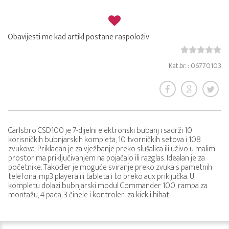
Obavijesti me kad artikl postane raspoloživ
Kat.br. : 06770103
Carlsbro CSD100 je 7-dijelni elektronski bubanj i sadrži 10
korisničkih bubnjarskih kompleta, 10 tvorničkih setova i 108
zvukova. Prikladan je za vježbanje preko slušalica ili uživo u malim
prostorima priključivanjem na pojačalo ili razglas. Idealan je za
početnike. Također je moguće sviranje preko zvuka s pametnih
telefona, mp3 playera ili tableta i to preko aux priključka. U
kompletu dolazi bubnjarski modul Commander 100, rampa za
montažu, 4 pada, 3 činele i kontroleri za kick i hihat.