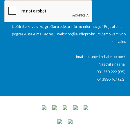
Uočili ste krivu sliku, grešku u tekstu ili krivu informaciju? Prijavite nam
pogrešku na e-mail adresu:
webshop@audiopro.hr
Biti ćemo Vam vrlo
zahvalni.
​Imate pitanje, trebate pomoć?
Nazovite nas na:
031 350 222 (OS)
01 3880 167 (ZG)