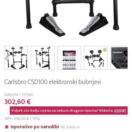
Carlsbro CSD100 elektronski bubnjevi
Gotovina / Virman
302,60 €
Vidjeli ste bolju cijenu na nekom drugom mjestu? Kliknite
OVDJE!
MPC: 356,00 € (-15%)
Isporučivo po narudžbi
Na stanju u: